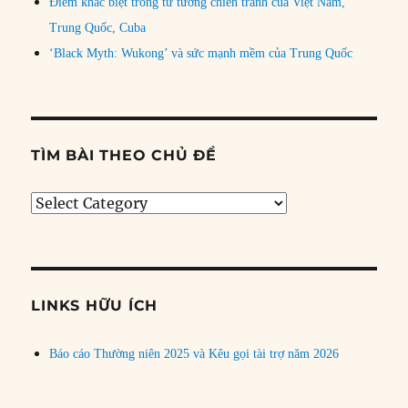
Điểm khác biệt trong tư tưởng chiến tranh của Việt Nam,
Trung Quốc, Cuba
‘Black Myth: Wukong’ và sức mạnh mềm của Trung Quốc
TÌM BÀI THEO CHỦ ĐỀ
Tìm
bài
theo
chủ
đề
LINKS HỮU ÍCH
Báo cáo Thường niên 2025 và Kêu gọi tài trợ năm 2026