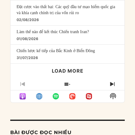
Đặt cược vào thất bại: Các quỹ đầu tư mạo hiểm quốc gia
và khía cạnh chính trị của vốn rủi ro
02/08/2026
Làm thế nào để kết thúc Chiến tranh Iran?
01/08/2026
Chiến lược kế tiếp của Bắc Kinh ở Biển Đông
31/07/2026
LOAD MORE
PREVIOUS
SHOW
NEXT
EPISODE
EPISODES
EPISO
Show
LIST
Podcast
Informat
BÀI ĐƯỢC ĐỌC NHIỀU