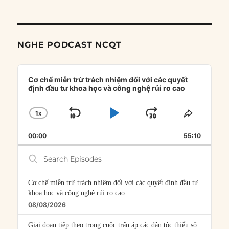
NGHE PODCAST NCQT
Audio
Player
Cơ chế miễn trừ trách nhiệm đối với các quyết
định đầu tư khoa học và công nghệ rủi ro cao
1
X
SKIP
PLAY
JUMP
CHANGE
SHARE
PLAYBACK
THIS
BACKWARD
PAUSE
FORWARD
00:00
RATE
55:10
EPISOD
Search
Episodes
Cơ chế miễn trừ trách nhiệm đối với các quyết định đầu tư
khoa học và công nghệ rủi ro cao
08/08/2026
Giai đoạn tiếp theo trong cuộc trấn áp các dân tộc thiểu số