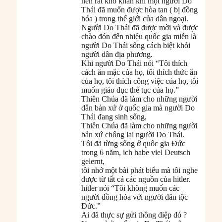
nên rất khó khăn khi một người Do
Thái đã muốn được hòa tan ( bị đồng
hóa ) trong thế giới của dân ngoại.
Người Do Thái đã được mời và được
chào đón đến nhiều quốc gia miễn là
người Do Thái sống cách biệt khỏi
người dân địa phương.
Khi người Do Thái nói “Tôi thích
cách ăn mặc của họ, tôi thích thức ăn
của họ, tôi thích công việc của họ, tôi
muốn giáo dục thế tục của họ.”
Thiên Chúa đã làm cho những người
dân bản xứ ở quốc gia mà người Do
Thái đang sinh sống,
Thiên Chúa đã làm cho những người
bản xứ chống lại người Do Thái.
Tôi đã từng sống ở quốc gia Đức
trong 6 năm, ich habe viel Deutsch
gelernt,
tôi nhớ một bài phát biểu mà tôi nghe
được từ tất cả các nguồn của hitler.
hitler nói “Tôi không muốn các
người đồng hóa với người dân tộc
Đức.”
Ai đã thực sự gửi thông điệp đó ?