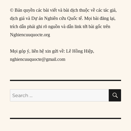
© Bản quyền các bài viết và bài dịch thuộc về các tác giả,
dịch giả và Dự án Nghiên cứu Quốc tế. Mọi bài đăng lại,
trích dẫn phải ghi rõ nguồn và dẫn link tới bài gốc trên
Nghiencuuquocte.org
Mọi góp ý, liên hệ xin gửi về: Lê Hồng Hiệp,
nghiencuuquocte@gmail.com
SE
Search
for: