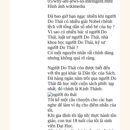
05/why-are-jews-so-intelligent.html
Hình ảnh wikimedia
Đã bao giờ bạn ngạc nhiên khi người
Do Thái có nhiều giải Nobel chênh
lệch với tổng dân số nhỏ bé của họ ?
Vì sao có nhiều bác sĩ người Do
Thái, luật sư người Do Thái, nhà
khoa học người Do Thái, kỹ sư
người Do Thái ?
Có một nguyên nhân rất chính đáng
nhưng không quá rõ ràng.
Người Do Thái còn được biết đến
với tên gọi khác là Dân tộc của Sách.
Đã hàng ngàn năm trôi qua người Do
Thái đã học một cuộn sách phức tạp
nhất, đó chính là Kinh Thánh.
Tôi kể một câu chuyện cho các bạn
nghe để làm ví dụ cho điểm nhấn của
tôi.
Khi gia đình tôi lập tức thực hành tôn
giáo, con trai 18 tuổi của tôi là sinh
viên Đại Học.