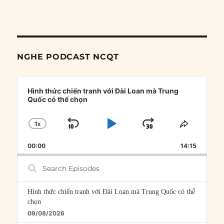
NGHE PODCAST NCQT
Audio
Player
Hình thức chiến tranh với Đài Loan mà Trung
Quốc có thể chọn
1
X
SKIP
PLAY
JUMP
CHANGE
SHARE
PLAYBACK
THIS
BACKWARD
PAUSE
FORWARD
00:00
RATE
14:15
EPISOD
Search
Episodes
Hình thức chiến tranh với Đài Loan mà Trung Quốc có thể
chọn
09/08/2026