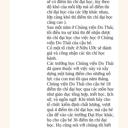
sẽ có điểm tín chỉ đại học, tùy theo
độ khó của mỗi lớp mà số điểm tín
chỉ đại học của các lớp khác nhau,
lớp càng khó thì điểm tín chỉ đại học
càng cao ).
Sau một năm ở Chủng viện Do Thái,
tôi điều tra sự khả thi để nhận được
tín chỉ đại học cho việc học ở Chủng
viện Do Thái của cậu bé.
Có một tổ chức ở Nữu Ước sẽ đánh
giá và công nhận các tín chỉ học
hành.
Các trường học Chủng viện Do Thái
đã quen thuộc với việc này và xây
dựng một bảng điểm cho những nỗ
lực của con trai tôi qua năm tháng.
Chủng viện Do Thái cho cậu bé 18
điểm tín chỉ đại học qua các môn học
như giáo dục tổng hợp, triết học, lịch
sử, và ngôn ngữ. Khi trình bày cho
tổ chức kiểm định chất lượng, vượt
quá 4 điểm tín chỉ đại học mà cậu bé
cần để vào các trường Đại Học khác,
họ cho cậu bé 36 điểm tín chỉ đại
học. Họ cũng nói với chúng tôi biết