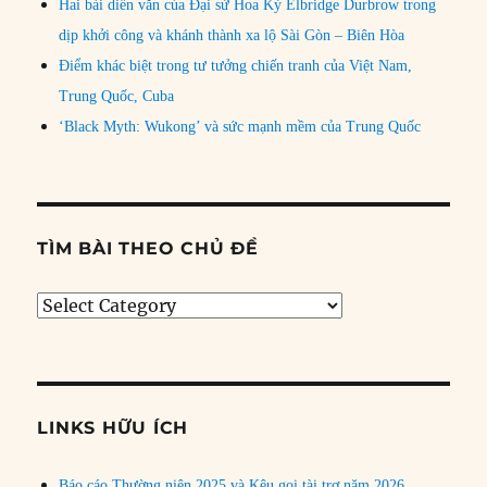
Hai bài diễn văn của Đại sứ Hoa Kỳ Elbridge Durbrow trong
dịp khởi công và khánh thành xa lộ Sài Gòn – Biên Hòa
Điểm khác biệt trong tư tưởng chiến tranh của Việt Nam,
Trung Quốc, Cuba
‘Black Myth: Wukong’ và sức mạnh mềm của Trung Quốc
TÌM BÀI THEO CHỦ ĐỀ
Tìm
bài
theo
chủ
đề
LINKS HỮU ÍCH
Báo cáo Thường niên 2025 và Kêu gọi tài trợ năm 2026