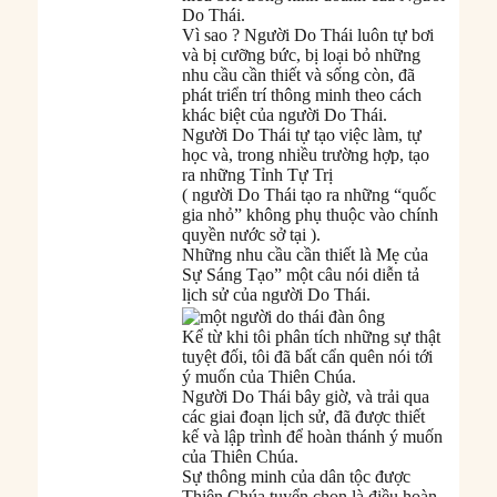
Do Thái.
Vì sao ? Người Do Thái luôn tự bơi
và bị cưỡng bức, bị loại bỏ những
nhu cầu cần thiết và sống còn, đã
phát triển trí thông minh theo cách
khác biệt của người Do Thái.
Người Do Thái tự tạo việc làm, tự
học và, trong nhiều trường hợp, tạo
ra những Tỉnh Tự Trị
( người Do Thái tạo ra những “quốc
gia nhỏ” không phụ thuộc vào chính
quyền nước sở tại ).
Những nhu cầu cần thiết là Mẹ của
Sự Sáng Tạo” một câu nói diễn tả
lịch sử của người Do Thái.
Kể từ khi tôi phân tích những sự thật
tuyệt đối, tôi đã bất cẩn quên nói tới
ý muốn của Thiên Chúa.
Người Do Thái bây giờ, và trải qua
các giai đoạn lịch sử, đã được thiết
kế và lập trình để hoàn thánh ý muốn
của Thiên Chúa.
Sự thông minh của dân tộc được
Thiên Chúa tuyển chọn là điều hoàn