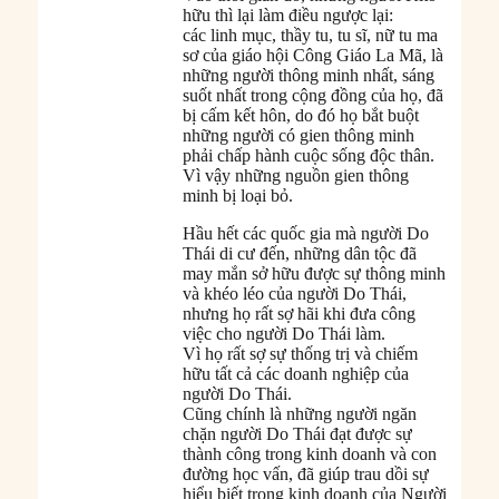
hữu thì lại làm điều ngược lại:
các linh mục, thầy tu, tu sĩ, nữ tu ma
sơ của giáo hội Công Giáo La Mã, là
những người thông minh nhất, sáng
suốt nhất trong cộng đồng của họ, đã
bị cấm kết hôn, do đó họ bắt buột
những người có gien thông minh
phải chấp hành cuộc sống độc thân.
Vì vậy những nguồn gien thông
minh bị loại bỏ.
Hầu hết các quốc gia mà người Do
Thái di cư đến, những dân tộc đã
may mắn sở hữu được sự thông minh
và khéo léo của người Do Thái,
nhưng họ rất sợ hãi khi đưa công
việc cho người Do Thái làm.
Vì họ rất sợ sự thống trị và chiếm
hữu tất cả các doanh nghiệp của
người Do Thái.
Cũng chính là những người ngăn
chặn người Do Thái đạt được sự
thành công trong kinh doanh và con
đường học vấn, đã giúp trau dồi sự
hiểu biết trong kinh doanh của Người