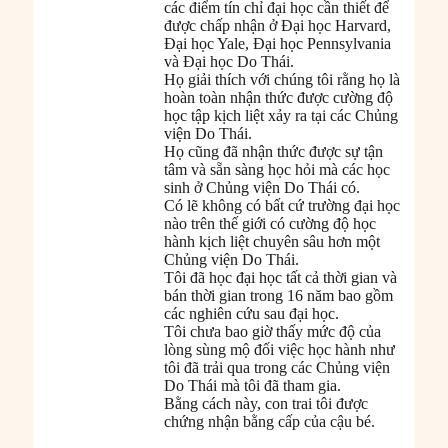
các điểm tín chỉ đại học cần thiết để
được chấp nhận ở Đại học Harvard,
Đại học Yale, Đại học Pennsylvania
và Đại học Do Thái.
Họ giải thích với chúng tôi rằng họ là
hoàn toàn nhận thức được cường độ
học tập kịch liệt xảy ra tại các Chủng
viện Do Thái.
Họ cũng đã nhận thức được sự tận
tâm và sẵn sàng học hỏi mà các học
sinh ở Chủng viện Do Thái có.
Có lẽ không có bất cứ trường đại học
nào trên thế giới có cường độ học
hành kịch liệt chuyên sâu hơn một
Chủng viện Do Thái.
Tôi đã học đại học tất cả thời gian và
bán thời gian trong 16 năm bao gồm
các nghiên cứu sau đại học.
Tôi chưa bao giờ thấy mức độ của
lòng sùng mộ đối việc học hành như
tôi đã trải qua trong các Chủng viện
Do Thái mà tôi đã tham gia.
Bằng cách này, con trai tôi được
chứng nhận bằng cấp của cậu bé.