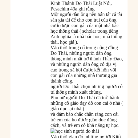
Kinh Thánh Do Thái Luật Nói,
Pesachim 49a ghi rằng
Một người đàn ông nên bán tất cả tài
sản gia tài để cho con trai của ông
cưới được con gái của một nhà bác
học thông thái ( scholar trong tiếng
Anh nghĩa là nhà bác học, nhà thông
thái, học giả ).
Vào thời trung cổ trong cộng đồng
Do Thái, những người đàn ông
thông minh nhất trở thành Thầy Đạo,
và những người đàn ông có địa vị
cao trong xã hội được kết hôn với
con gái của những nhà thương gia
thành công,
người Do Thái chọn những người có
trí thông minh xuất chúng.
Phụ nữ người Do Thái đã trở thành
những cô giáo dạy dỗ con cái ở nhà (
giáo dục tại nhà )
và đảm bảo chắc chắn rằng con cái
trẻ em của họ được giáo dục đúng
cách, và trẻ em có khả năng tự học.
Vào thời gian đó, những người Kitô