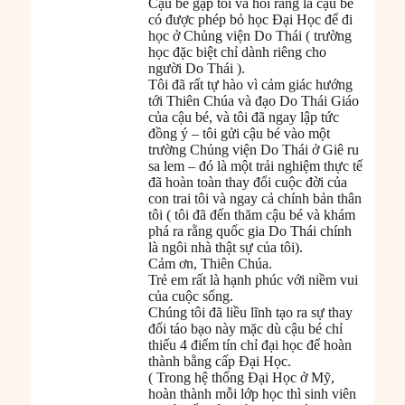
Cậu bé gặp tôi và hỏi rằng là cậu bé
có được phép bỏ học Đại Học để đi
học ở Chủng viện Do Thái ( trường
học đặc biệt chỉ dành riêng cho
người Do Thái ).
Tôi đã rất tự hào vì cảm giác hướng
tới Thiên Chúa và đạo Do Thái Giáo
của cậu bé, và tôi đã ngay lập tức
đồng ý – tôi gửi cậu bé vào một
trường Chủng viện Do Thái ở Giê ru
sa lem – đó là một trải nghiệm thực tế
đã hoàn toàn thay đổi cuộc đời của
con trai tôi và ngay cả chính bản thân
tôi ( tôi đã đến thăm cậu bé và khám
phá ra rằng quốc gia Do Thái chính
là ngôi nhà thật sự của tôi).
Cảm ơn, Thiên Chúa.
Trẻ em rất là hạnh phúc với niềm vui
của cuộc sống.
Chúng tôi đã liều lĩnh tạo ra sự thay
đổi táo bạo này mặc dù cậu bé chỉ
thiếu 4 điểm tín chỉ đại học để hoàn
thành bằng cấp Đại Học.
( Trong hệ thống Đại Học ở Mỹ,
hoàn thành mỗi lớp học thì sinh viên