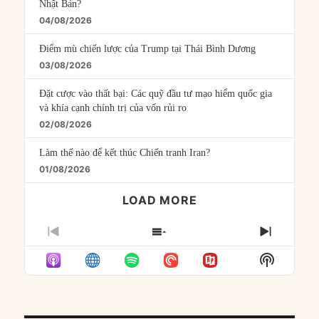
Nhật Bản?
04/08/2026
Điểm mù chiến lược của Trump tại Thái Bình Dương
03/08/2026
Đặt cược vào thất bại: Các quỹ đầu tư mạo hiểm quốc gia
và khía cạnh chính trị của vốn rủi ro
02/08/2026
Làm thế nào để kết thúc Chiến tranh Iran?
01/08/2026
LOAD MORE
PREVIOUS
SHOW
NEXT
EPISODE
EPISODES
EPISO
Show
LIST
Podcast
Informat