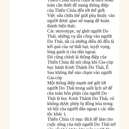
toàn cần thiết để mang thông điệp
của Thiên Chúa đến tới thế giới.
Việc sửa chữa thế giới phụ thuộc vào
người được giao sứ mạng để hoàn
thành hiện thực.
Các stereotype, sự ghét người Do
Thái, những vụ tấn công vào người
Do Thái, tất cả những điều đó đều là
kết quả của sự thất bại, tuyệt vọng,
lòng ganh tị của dân ngoại.
Đó cũng chính là thông điệp của
Thiên Chúa đã nói rằng khi Gia-cóp
học hành Kinh Thánh Do Thái, Ê
Sau không thể nào chạm vào người
Gia-cóp.
Một thông điệp mạnh mẽ gửi tới
người Do Thái trong suốt lịch sử để
chu toàn bổn phận của người Do
Thái là học Kinh Thánh Do Thái, và
không được phép bị đồng hóa trong
xã hội của người dân ngoại ( các dân
tộc khác ).
Thiên Chúa có mục đích để làm cho
cuộc sống của một người Do Thái trở