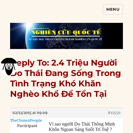
MENU
Nghiên cứu quốc tế
Reply To: 2.4 Triệu Người
Do Thái Đang Sống Trong
Tình Trạng Khó Khăn
Nghèo Khổ Để Tồn Tại
02/12/2015 at 09:09
#12550
TheChosenPeople
Vì sao người Do Thái Thông Minh
Participant
Khôn Ngoan Sáng Suốt Trí Tuệ ?