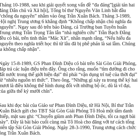
Tháng 10-1988, sau khi giải quyết xong vấn đề “đa đảng”[giải tán hai
đảng Dân chủ và Xã hội], Tổng bí thư Nguyễn Văn Linh bắt đầu
“chống đa nguyên” nhắm vào ông Trần Xuân Bách. Tháng 3-1989,
Hội nghị Trung ương 6 khẳng định “Không chấp nhận chủ nghĩa đa
nguyên”. Ngay sau đó trên báo Đảng, cả Trưởng ban Tuyên huấn
Trung ương Trần Trọng Tân lẫn “nhà nghiên cứu” Trần Bạch Đằng
đều có bài, trên tinh thần “Mác Xít”, nhấn mạnh rằng, “Nếu hiểu đa
nguyên theo nghĩa triết học thì từ lâu đã bị phê phán là sai lầm. Chúng
ta không chấp nhận”.
Ngày 15-8-1989, GS Phan Đình Diệu có bài trên Sài Gòn Giải Phóng,
đáp trả các luận điệu trên đây. Ông cho rằng, muốn “tìm đường đi cho
đất nước trong thế giới hiện đại” thì phải “vận dụng trí tuệ của thời đại”
từ “nhiều nguồn tri thức”. Theo ông, “Những gì xảy ra trong thế kỷ hai
mươi là điều không thể hình dung đối với những bộ óc, dù là vĩ đại,
của giữa thế kỷ mười chín”.
Sau khi đọc bài của Giáo sư Phan Đình Diệu, từ Hà Nội, Bí thư Trần
Xuân Bách gửi cho TBT Sài Gòn Giải Phóng Tô Hoà một tấm danh
thiếp, mặt sau ghi: “Chuyển giùm anh Phan Đình Diệu, tôi ca ngợi bài
này”. Đây là bài báo cuối cùng mà Tô Hoà cho đăng với tư cách tổng
biên tập Sài Gòn Giải Phóng. Ngày 28-3-1990, Trung ương cách chức
ông Trần Xuân Bách.