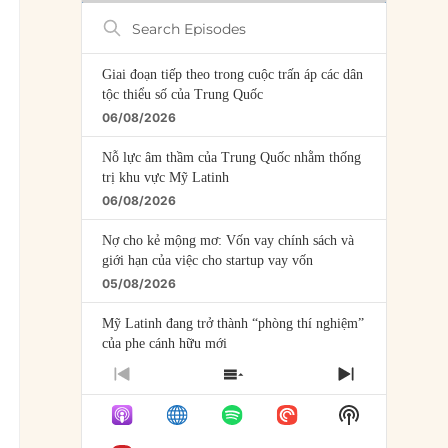
Search
Episodes
Giai đoạn tiếp theo trong cuộc trấn áp các dân
tộc thiểu số của Trung Quốc
06/08/2026
Nỗ lực âm thầm của Trung Quốc nhằm thống
trị khu vực Mỹ Latinh
06/08/2026
Nợ cho kẻ mộng mơ: Vốn vay chính sách và
giới hạn của việc cho startup vay vốn
05/08/2026
Mỹ Latinh đang trở thành “phòng thí nghiệm”
của phe cánh hữu mới
04/08/2026
PREVIOUS
SHOW
NEXT
EPISODE
EPISODES
EPISODE
Tại sao Trung Quốc phủ nhận cuộc gặp với
Show
LIST
Ngoại trưởng Nhật Bản?
Podcast