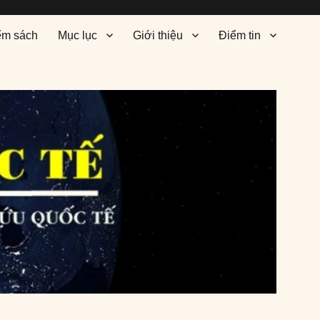
ểm sách
Mục lục
Giới thiệu
Điểm tin