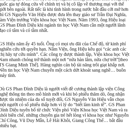
quốc gia tự đóng cửa về chính trị và bị cô lập về thương mại với thế
giới bên ngoài. Rất tiếc là khi tình hình trong nước bắt đầu cởi mở hơn
thì GS Nguyễn Văn Hiệu được đưa lên thay giáo sư Trần Đại Nghĩa,
làm Viện trưởng Viện khoa học Việt Nam. Năm 1993, ông Hiệu loại
GS Phan Đình Diệu khi ngành tin học Việt Nam cần một người lãnh
đạo có tâm và có tầm nhất.
GS Hiệu năm ấy 45 tuổi. Ông có mọi ưu đãi của Chế độ, từ kinh phí
nghiên cứu tới quyền hạn. Nắm Viện, ông Hiệu kêu gọi “các anh các
chị hãy tự cứu mình”. Các công ty được thành lập, Viện khoa học Việt
Nam nhanh chóng trở thành một nơi “nửa hàn lâm, nửa chợ trời”[theo
TS Giang Minh Thế]. Hàng nghìn cán bộ tài năng trôi giạt khắp nơi.
Nền tin học Việt Nam chuyển một cách dứt khoát sang nghề… buôn
máy tính.
Dù GS Phan Đình Diệu là người viết đề cương thành lập viện Công
nghệ thông tin theo mô hình mới và khi bỏ phiếu thăm dò, ông nhận
được tín nhiệm của đa số tuyệt đối, GS Nguyễn Văn Hiệu vẫn chọn
một người có số phiếu thấp hơn vì lý do “biết làm kinh tế”. GS Phan
Đình Diệu tuyên bố từ chức Viện phó Viện Khoa học Việt Nam và ra
khỏi biên chế, những chuyên gia trẻ hết lòng vì khoa học như Nguyễn
Chí Công, Vũ Duy Mẫn, Lê Hải Khôi, Giang Công Thế… bắt đầu
phiêu bạt.