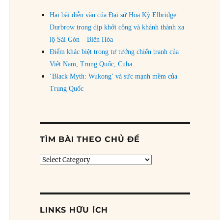
Hai bài diễn văn của Đại sứ Hoa Kỳ Elbridge
Durbrow trong dịp khởi công và khánh thành xa
lộ Sài Gòn – Biên Hòa
Điểm khác biệt trong tư tưởng chiến tranh của
Việt Nam, Trung Quốc, Cuba
‘Black Myth: Wukong’ và sức mạnh mềm của
Trung Quốc
TÌM BÀI THEO CHỦ ĐỀ
Tìm
bài
theo
chủ
đề
LINKS HỮU ÍCH