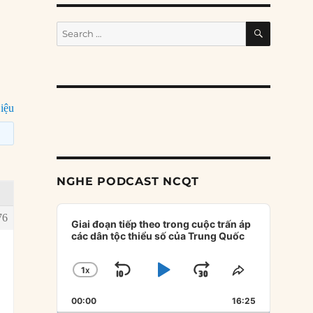
SEARCH
Search
for:
iệu
NGHE PODCAST NCQT
Audio
76
Player
Giai đoạn tiếp theo trong cuộc trấn áp
các dân tộc thiểu số của Trung Quốc
1
X
SKIP
PLAY
JUMP
CHANGE
SHARE
PLAYBACK
THIS
BACKWARD
PAUSE
FORWARD
00:00
RATE
16:25
EPISODE