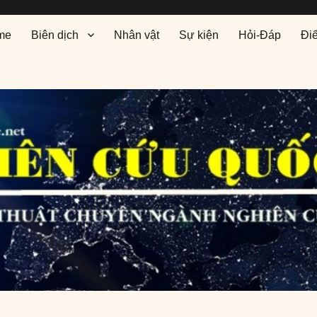
me
Biên dịch
Nhân vật
Sự kiện
Hỏi-Đáp
Đi