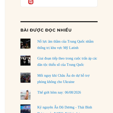
Informatio
04/08/2026
Điểm mù chiến lược của Trump tại Thái Bình
Dương
03/08/2026
BÀI ĐƯỢC ĐỌC NHIỀU
Đặt cược vào thất bại: Các quỹ đầu tư mạo
hiểm quốc gia và khía cạnh chính trị của vốn
rủi ro
Nỗ lực âm thầm của Trung Quốc nhằm
02/08/2026
thống trị khu vực Mỹ Latinh
Làm thế nào để kết thúc Chiến tranh Iran?
Giai đoạn tiếp theo trong cuộc trấn áp các
01/08/2026
dân tộc thiểu số của Trung Quốc
Chiến lược kế tiếp của Bắc Kinh ở Biển Đông
Mối nguy khi Châu Âu do dự hỗ trợ
31/07/2026
phòng không cho Ukraine
Trật tự thế giới mới: Các nước nhỏ sẽ luôn
Thế giới hôm nay: 06/08/2026
phải chịu đựng?
30/07/2026
Kỷ nguyên Ấn Độ Dương - Thái Bình
LOAD MORE