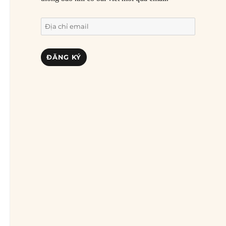
Địa
chỉ
email
ĐĂNG KÝ