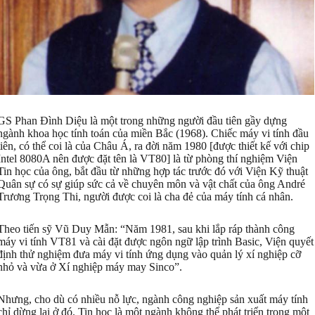
GS Phan Đình Diệu là một trong những người đầu tiên gầy dựng
ngành khoa học tính toán của miền Bắc (1968). Chiếc máy vi tính đầu
tiên, có thể coi là của Châu Á, ra đời năm 1980 [được thiết kế với chip
Intel 8080A nên được đặt tên là VT80] là từ phòng thí nghiệm Viện
Tin học của ông, bắt đầu từ những hợp tác trước đó với Viện Kỹ thuật
Quân sự có sự giúp sức cả về chuyên môn và vật chất của ông André
Trương Trọng Thi, người được coi là cha đẻ của máy tính cá nhân.
Theo tiến sỹ Vũ Duy Mẫn: “Năm 1981, sau khi lắp ráp thành công
máy vi tính VT81 và cài đặt được ngôn ngữ lập trình Basic, Viện quyết
định thử nghiệm đưa máy vi tính ứng dụng vào quản lý xí nghiệp cỡ
nhỏ và vừa ở Xí nghiệp máy may Sinco”.
Nhưng, cho dù có nhiều nỗ lực, ngành công nghiệp sản xuất máy tính
chỉ dừng lại ở đó. Tin học là một ngành không thể phát triển trong một