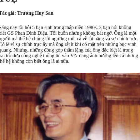
Tác giả: Trương Huy San
Sáng nay tôi hỏi 5 bạn sinh trong thập niên 1980s, 3 bạn nói không
biết GS Phan Đình Diệu. Tôi buồn nhưng không bất ngờ. Ông là một
người mà thế hệ chúng tôi ngưỡng mộ, cả về tài năng và sự chính trực.
Có lẽ vì sự chính trực ấy mà ông rất ít khi có mặt trên những bục vinh
quang. Nhưng, những đóng góp thầm lặng của ông đặc biệt là trong
vai trò đưa công nghệ thông tin vào VN đang ảnh hưởng lên cả những
thế hệ không còn biết ông là ai nữa.