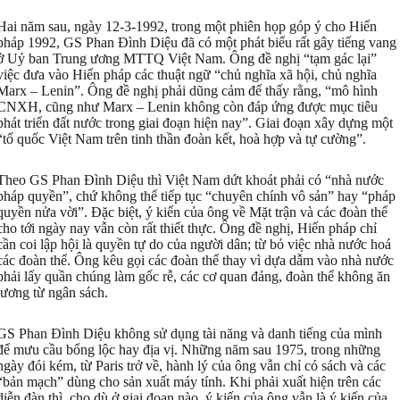
Hai năm sau, ngày 12-3-1992, trong một phiên họp góp ý cho Hiến
pháp 1992, GS Phan Đình Diệu đã có một phát biểu rất gây tiếng vang
ở Uỷ ban Trung ương MTTQ Việt Nam. Ông đề nghị “tạm gác lại”
việc đưa vào Hiến pháp các thuật ngữ “chủ nghĩa xã hội, chủ nghĩa
Marx – Lenin”. Ông đề nghị phải dũng cảm để thấy rằng, “mô hình
CNXH, cũng như Marx – Lenin không còn đáp ứng được mục tiêu
phát triển đất nước trong giai đoạn hiện nay”. Giai đoạn xây dựng một
“tổ quốc Việt Nam trên tinh thần đoàn kết, hoà hợp và tự cường”.
Theo GS Phan Đình Diệu thì Việt Nam dứt khoát phải có “nhà nước
pháp quyền”, chứ không thể tiếp tục “chuyên chính vô sản” hay “pháp
quyền nửa vời”. Đặc biệt, ý kiến của ông về Mặt trận và các đoàn thể
cho tới ngày nay vẫn còn rất thiết thực. Ông đề nghị, Hiến pháp chỉ
cần coi lập hội là quyền tự do của người dân; từ bỏ việc nhà nước hoá
các đoàn thể. Ông kêu gọi các đoàn thể thay vì dựa dẫm vào nhà nước
phải lấy quần chúng làm gốc rễ, các cơ quan đảng, đoàn thể không ăn
lương từ ngân sách.
GS Phan Đình Diệu không sử dụng tài năng và danh tiếng của mình
để mưu cầu bổng lộc hay địa vị. Những năm sau 1975, trong những
ngày đói kém, từ Paris trở về, hành lý của ông vẫn chỉ có sách và các
“bản mạch” dùng cho sản xuất máy tính. Khi phải xuất hiện trên các
diễn đàn thì, cho dù ở giai đoạn nào, ý kiến của ông vẫn là ý kiến của