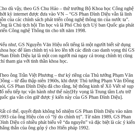
Cho dù vậy, theo GS Chu Hảo – thứ trưởng Bộ Khoa học Công nghệ
thời kỳ internet được đưa vào VN – “GS Phan Đình Diệu vẫn là linh
hồn của các chính sách phát triển công nghệ thông tin của nước ta”.
Ông là Chủ tịch hội Tin học và là Phó Chủ tịch Uỷ ban Quốc gia phát
triển Công nghệ Thông tin cho tới năm 1998.
Nếu như, GS Nguyễn Văn Hiệu nổi tiếng là một người biết sử dụng
khoa học để làm chính trị và leo lên tới các đỉnh cao danh vọng thì GS
Phan Đình Diệu lại là một con người mà ngay cả trong chính trị cũng
chỉ tham gia với tinh thần khoa học.
Theo ông Trần Việt Phương – thư ký riêng của Thủ tướng Phạm Văn
Đồng – từ đầu thập niên 1960s, khi được Thủ tướng Phạm Văn Đồng
hỏi, GS Phan Đình Diệu đã cho rằng, hệ thống kinh tế Xô Viết sẽ sụp
đổ nếu tiếp tục vận hành như thế này[Hy vọng là Trung tâm Lưu trữ
quốc gia vẫn còn giữ được ý kiến này của GS Phan Đình Diệu].
Rất có thể, quyết định không bổ nhiệm GS Phan Đình Diệu vào năm
1993 của ông Hiệu còn có “lý do chính trị”. Từ năm 1989, GS Phan
Đình Diệu có nhiều phát biểu về “đa nguyên” và đặc biệt là các ý kiến
thẳng thắn của ông góp ý cho Hiến pháp 1992.