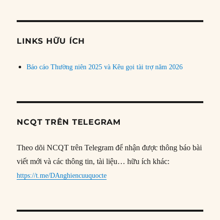
theo
chủ
đề
LINKS HỮU ÍCH
Báo cáo Thường niên 2025 và Kêu gọi tài trợ năm 2026
NCQT TRÊN TELEGRAM
Theo dõi NCQT trên Telegram để nhận được thông báo bài
viết mới và các thông tin, tài liệu… hữu ích khác:
https://t.me/DAnghiencuuquocte