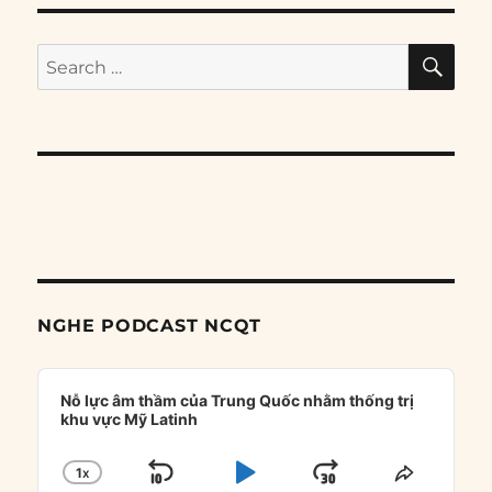
SE
Search
for:
NGHE PODCAST NCQT
Audio
Player
Nỗ lực âm thầm của Trung Quốc nhằm thống trị
khu vực Mỹ Latinh
1
X
SKIP
PLAY
JUMP
CHANGE
SHARE