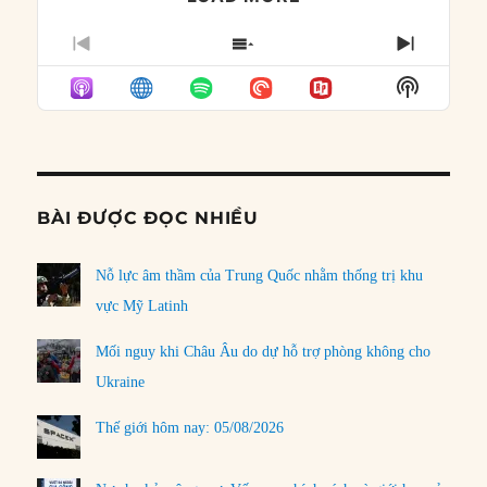
PREVIOUS
SHOW
NEXT
EPISODE
EPISODES
EPISO
Show
LIST
Podcast
Informat
BÀI ĐƯỢC ĐỌC NHIỀU
Nỗ lực âm thầm của Trung Quốc nhằm thống trị khu
vực Mỹ Latinh
Mối nguy khi Châu Âu do dự hỗ trợ phòng không cho
Ukraine
Thế giới hôm nay: 05/08/2026