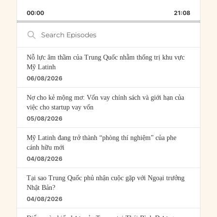
PLAYBACK
THIS
BACKWARD
PAUSE
FORWARD
00:00
RATE
21:08
EPISOD
Search
Episodes
Nỗ lực âm thầm của Trung Quốc nhằm thống trị khu vực
Mỹ Latinh
06/08/2026
Nợ cho kẻ mộng mơ: Vốn vay chính sách và giới hạn của
việc cho startup vay vốn
05/08/2026
Mỹ Latinh đang trở thành “phòng thí nghiệm” của phe
cánh hữu mới
04/08/2026
Tại sao Trung Quốc phủ nhận cuộc gặp với Ngoại trưởng
Nhật Bản?
04/08/2026