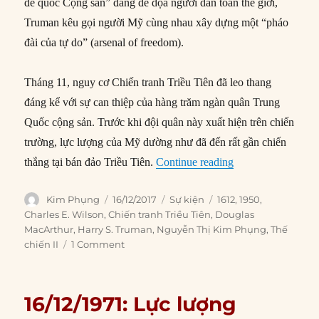
đế quốc Cộng sản” đang đe dọa người dân toàn thế giới,
Truman kêu gọi người Mỹ cùng nhau xây dựng một “pháo
đài của tự do” (arsenal of freedom).
Tháng 11, nguy cơ Chiến tranh Triều Tiên đã leo thang
đáng kể với sự can thiệp của hàng trăm ngàn quân Trung
Quốc cộng sản. Trước khi đội quân này xuất hiện trên chiến
trường, lực lượng của Mỹ dường như đã đến rất gần chiến
“16/12/1950: Trum
thắng tại bán đảo Triều Tiên.
Continue reading
Author
Posted
Categories
Tags
Kim Phụng
16/12/2017
Sự kiện
1612
,
1950
,
on
Charles E. Wilson
,
Chiến tranh Triều Tiên
,
Douglas
MacArthur
,
Harry S. Truman
,
Nguyễn Thị Kim Phụng
,
Thế
chiến II
1 Comment
16/12/1971: Lực lượng