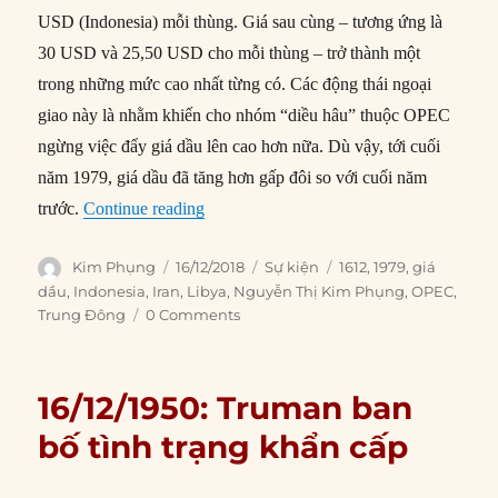
USD (Indonesia) mỗi thùng. Giá sau cùng – tương ứng là
30 USD và 25,50 USD cho mỗi thùng – trở thành một
trong những mức cao nhất từng có. Các động thái ngoại
giao này là nhằm khiến cho nhóm “diều hâu” thuộc OPEC
ngừng việc đẩy giá dầu lên cao hơn nữa. Dù vậy, tới cuối
năm 1979, giá dầu đã tăng hơn gấp đôi so với cuối năm
“16/12/1979: OPEC tuyên bố tăng giá dầ
trước.
Continue reading
Author
Posted
Categories
Tags
Kim Phụng
16/12/2018
Sự kiện
1612
,
1979
,
giá
on
dầu
,
Indonesia
,
Iran
,
Libya
,
Nguyễn Thị Kim Phụng
,
OPEC
,
Trung Đông
0 Comments
16/12/1950: Truman ban
bố tình trạng khẩn cấp