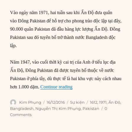
Vào ngày năm 1971, hai tuần sau khi Ấn Độ đưa quân
vào Đông Pakistan để hỗ trợ cho phong trào độc lập tại đây,
90.000 quân Pakistan đã đầu hàng lực lượng Ấn Độ. Đông
Pakistan sau đó tuyên bố trở thành nước Bangladesh độc
lập.
Năm 1947, vào cuối thời kỳ cai trị của Anh ở tiểu lục địa
Ấn Độ, Đông Pakistan đã được tuyên bố thuộc về nước
Pakistan ở phía tây, dù thực tế là hai khu vực này cách nhau
“16/12/1971: Lực lượng Pakista
hơn 1.000 dặm.
Continue reading
Author
Posted
Categories
Tags
Kim Phụng
16/12/2016
Sự kiện
1612
,
1971
,
Ấn Độ
,
on
Bangladesh
,
Nguyễn Thị Kim Phụng
,
Pakistan
0
Comments