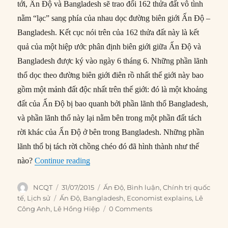
tới, Ấn Độ và Bangladesh sẽ trao đổi 162 thửa đất vô tình
nằm “lạc” sang phía của nhau dọc đường biên giới Ấn Độ –
Bangladesh. Kết cục nói trên của 162 thửa đất này là kết
quả của một hiệp ước phân định biên giới giữa Ấn Độ và
Bangladesh được ký vào ngày 6 tháng 6. Những phần lãnh
thổ dọc theo đường biên giới điên rồ nhất thế giới này bao
gồm một mảnh đất độc nhất trên thế giới: đó là một khoảng
đất của Ấn Độ bị bao quanh bởi phần lãnh thổ Bangladesh,
và phần lãnh thổ này lại nằm bên trong một phần đất tách
rời khác của Ấn Độ ở bên trong Bangladesh. Những phần
lãnh thổ bị tách rời chồng chéo đó đã hình thành như thế
“Đường biên giới điên rồ giữa Ấn Độ và 
nào?
Continue reading
Author
Posted
Categories
NCQT
31/07/2015
Ấn Độ
,
Bình luận
,
Chính trị quốc
on
Tags
tế
,
Lịch sử
Ấn Độ
,
Bangladesh
,
Economist explains
,
Lê
Công Anh
,
Lê Hồng Hiệp
0 Comments