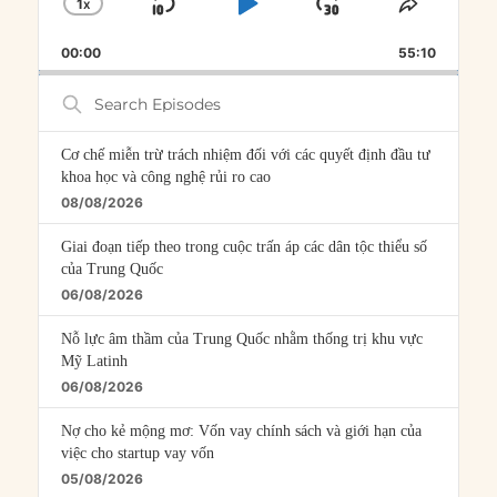
1
X
SKIP
PLAY
JUMP
CHANGE
SHARE
PLAYBACK
THIS
BACKWARD
PAUSE
FORWARD
00:00
RATE
55:10
EPISOD
Search
Episodes
Cơ chế miễn trừ trách nhiệm đối với các quyết định đầu tư
khoa học và công nghệ rủi ro cao
08/08/2026
Giai đoạn tiếp theo trong cuộc trấn áp các dân tộc thiểu số
của Trung Quốc
06/08/2026
Nỗ lực âm thầm của Trung Quốc nhằm thống trị khu vực
Mỹ Latinh
06/08/2026
Nợ cho kẻ mộng mơ: Vốn vay chính sách và giới hạn của
việc cho startup vay vốn
05/08/2026