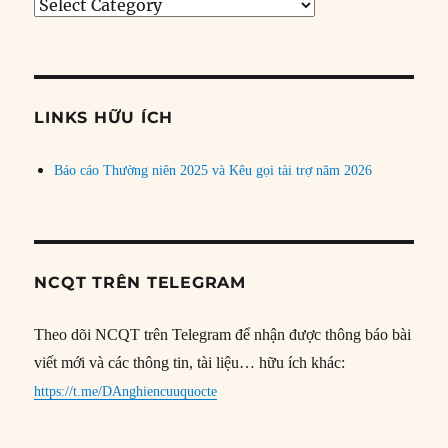
Tìm
bài
theo
chủ
đề
LINKS HỮU ÍCH
Báo cáo Thường niên 2025 và Kêu gọi tài trợ năm 2026
NCQT TRÊN TELEGRAM
Theo dõi NCQT trên Telegram để nhận được thông báo bài
viết mới và các thông tin, tài liệu… hữu ích khác:
https://t.me/DAnghiencuuquocte