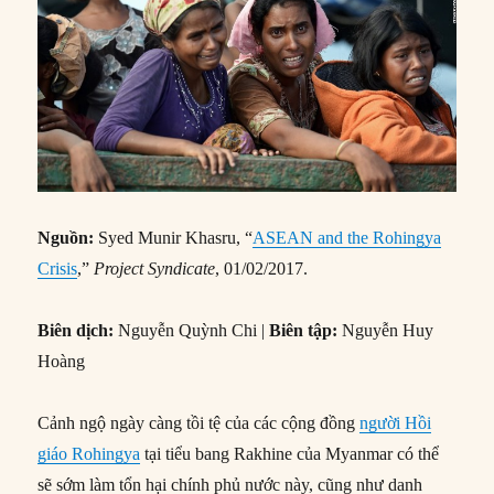
Nguồn:
Syed Munir Khasru, “
ASEAN and the Rohingya
Crisis
,”
Project Syndicate
, 01/02/2017.
Biên dịch:
Nguyễn Quỳnh Chi |
Biên tập:
Nguyễn Huy
Hoàng
Cảnh ngộ ngày càng tồi tệ của các cộng đồng
người Hồi
giáo Rohingya
tại tiểu bang Rakhine của Myanmar có thể
sẽ sớm làm tổn hại chính phủ nước này, cũng như danh