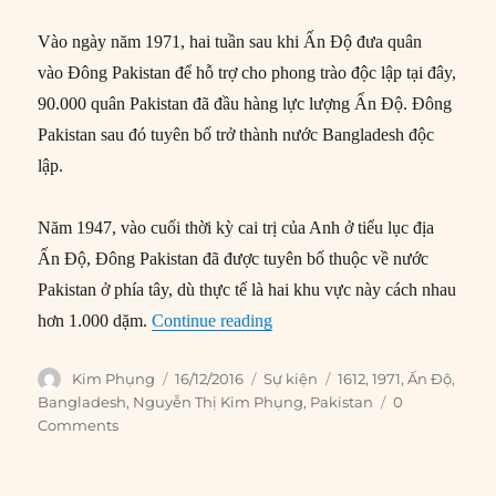
Vào ngày năm 1971, hai tuần sau khi Ấn Độ đưa quân
vào Đông Pakistan để hỗ trợ cho phong trào độc lập tại đây,
90.000 quân Pakistan đã đầu hàng lực lượng Ấn Độ. Đông
Pakistan sau đó tuyên bố trở thành nước Bangladesh độc
lập.
Năm 1947, vào cuối thời kỳ cai trị của Anh ở tiểu lục địa
Ấn Độ, Đông Pakistan đã được tuyên bố thuộc về nước
Pakistan ở phía tây, dù thực tế là hai khu vực này cách nhau
“16/12/1971: Lực lượng Pakista
hơn 1.000 dặm.
Continue reading
Author
Posted
Categories
Tags
Kim Phụng
16/12/2016
Sự kiện
1612
,
1971
,
Ấn Độ
,
on
Bangladesh
,
Nguyễn Thị Kim Phụng
,
Pakistan
0
Comments