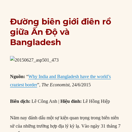
Đường biên giới điên rồ
giữa Ấn Độ và
Bangladesh
Ngu
ồ
n:
“
Why India and Bangladesh have the world’s
craziest border
”,
The Economist
, 24/6/2015
Biên d
ị
ch:
Lê Công Anh |
Hi
ệ
u đính:
Lê Hồng Hiệp
Năm nay đánh dấu một sự kiện quan trọng trong biên niên
sử của những trường hợp địa lý kỳ lạ. Vào ngày 31 tháng 7