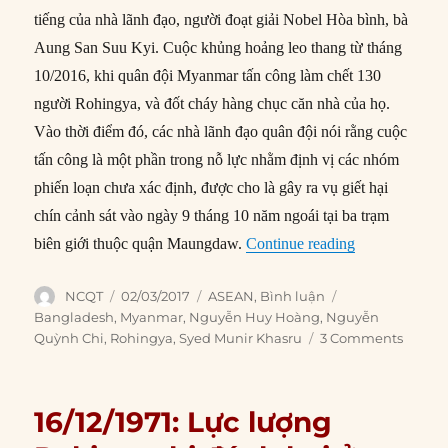
tiếng của nhà lãnh đạo, người đoạt giải Nobel Hòa bình, bà
Aung San Suu Kyi. Cuộc khủng hoảng leo thang từ tháng
10/2016, khi quân đội Myanmar tấn công làm chết 130
người Rohingya, và đốt cháy hàng chục căn nhà của họ.
Vào thời điểm đó, các nhà lãnh đạo quân đội nói rằng cuộc
tấn công là một phần trong nỗ lực nhằm định vị các nhóm
phiến loạn chưa xác định, được cho là gây ra vụ giết hại
chín cảnh sát vào ngày 9 tháng 10 năm ngoái tại ba trạm
“ASEAN và cu
biên giới thuộc quận Maungdaw.
Continue reading
Author
Posted
Categories
Tags
NCQT
02/03/2017
ASEAN
,
Bình luận
on
Bangladesh
,
Myanmar
,
Nguyễn Huy Hoàng
,
Nguyễn
Quỳnh Chi
,
Rohingya
,
Syed Munir Khasru
3 Comments
16/12/1971: Lực lượng