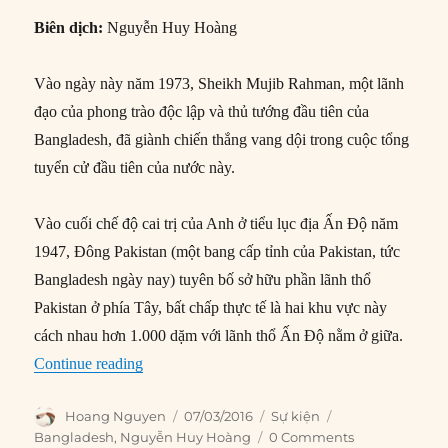
Biên dịch:
Nguyễn Huy Hoàng
Vào ngày này năm 1973, Sheikh Mujib Rahman, một lãnh
đạo của phong trào độc lập và thủ tướng đầu tiên của
Bangladesh, đã giành chiến thắng vang dội trong cuộc tổng
tuyển cử đầu tiên của nước này.
Vào cuối chế độ cai trị của Anh ở tiểu lục địa Ấn Độ năm
1947, Đông Pakistan (một bang cấp tỉnh của Pakistan, tức
Bangladesh ngày nay) tuyên bố sở hữu phần lãnh thổ
Pakistan ở phía Tây, bất chấp thực tế là hai khu vực này
cách nhau hơn 1.000 dặm với lãnh thổ Ấn Độ nằm ở giữa.
“07/03/1973: Bangladesh có lãnh đạo dân chủ đ
Continue reading
Author
Posted
Categories
Tags
Hoang Nguyen
07/03/2016
Sự kiện
on
Bangladesh
,
Nguyễn Huy Hoàng
0 Comments