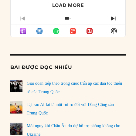
LOAD MORE
PREVIOUS
SHOW
NEXT
EPISODE
EPISODES
EPISO
Show
LIST
Podcast
Informat
BÀI ĐƯỢC ĐỌC NHIỀU
Giai đoạn tiếp theo trong cuộc trấn áp các dân tộc thiểu
số của Trung Quốc
Tại sao AI lại là một rủi ro đối với Đảng Cộng sản
Trung Quốc
Mối nguy khi Châu Âu do dự hỗ trợ phòng không cho
Ukraine