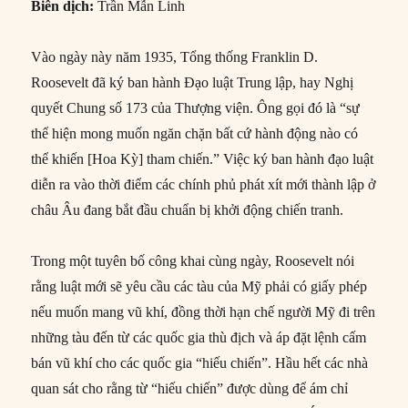
Biên dịch:
Trần Mẫn Linh
Vào ngày này năm 1935, Tổng thống Franklin D.
Roosevelt đã ký ban hành Đạo luật Trung lập, hay Nghị
quyết Chung số 173 của Thượng viện. Ông gọi đó là “sự
thể hiện mong muốn ngăn chặn bất cứ hành động nào có
thể khiến [Hoa Kỳ] tham chiến.” Việc ký ban hành đạo luật
diễn ra vào thời điểm các chính phủ phát xít mới thành lập ở
châu Âu đang bắt đầu chuẩn bị khởi động chiến tranh.
Trong một tuyên bố công khai cùng ngày, Roosevelt nói
rằng luật mới sẽ yêu cầu các tàu của Mỹ phải có giấy phép
nếu muốn mang vũ khí, đồng thời hạn chế người Mỹ đi trên
những tàu đến từ các quốc gia thù địch và áp đặt lệnh cấm
bán vũ khí cho các quốc gia “hiếu chiến”. Hầu hết các nhà
quan sát cho rằng từ “hiếu chiến” được dùng để ám chỉ