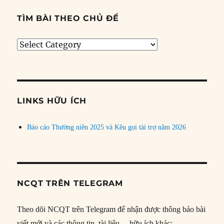
TÌM BÀI THEO CHỦ ĐỀ
Tìm
bài
theo
chủ
đề
LINKS HỮU ÍCH
Báo cáo Thường niên 2025 và Kêu gọi tài trợ năm 2026
NCQT TRÊN TELEGRAM
Theo dõi NCQT trên Telegram để nhận được thông báo bài
viết mới và các thông tin, tài liệu… hữu ích khác: