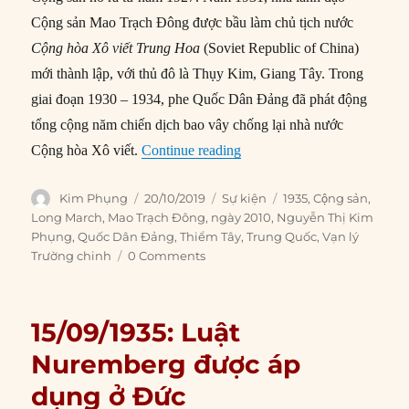
Cộng sản Mao Trạch Đông được bầu làm chủ tịch nước
Cộng hòa Xô viết Trung Hoa
(Soviet Republic of China)
mới thành lập, với thủ đô là Thụy Kim, Giang Tây. Trong
giai đoạn 1930 – 1934, phe Quốc Dân Đảng đã phát động
tổng cộng năm chiến dịch bao vây chống lại nhà nước
“20/10/1935: Vạn lý Trường 
Cộng hòa Xô viết.
Continue reading
Author
Posted
Categories
Tags
Kim Phụng
20/10/2019
Sự kiện
1935
,
Cộng sản
,
on
Long March
,
Mao Trạch Đông
,
ngày 2010
,
Nguyễn Thị Kim
Phụng
,
Quốc Dân Đảng
,
Thiểm Tây
,
Trung Quốc
,
Vạn lý
Trường chinh
0 Comments
15/09/1935: Luật
Nuremberg được áp
dụng ở Đức