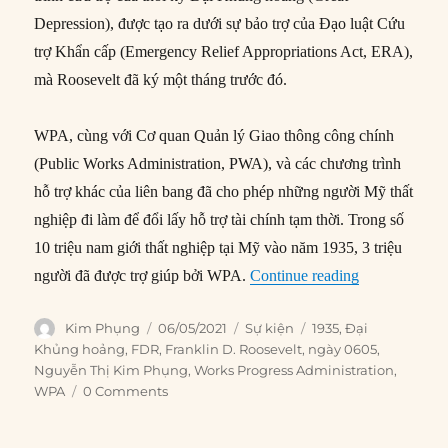
Depression), được tạo ra dưới sự bảo trợ của Đạo luật Cứu
trợ Khẩn cấp (Emergency Relief Appropriations Act, ERA),
mà Roosevelt đã ký một tháng trước đó.
WPA, cùng với Cơ quan Quản lý Giao thông công chính
(Public Works Administration, PWA), và các chương trình
hỗ trợ khác của liên bang đã cho phép những người Mỹ thất
nghiệp đi làm để đổi lấy hỗ trợ tài chính tạm thời. Trong số
10 triệu nam giới thất nghiệp tại Mỹ vào năm 1935, 3 triệu
“06/05/1935: 
người đã được trợ giúp bởi WPA.
Continue reading
Author
Posted
Categories
Tags
Kim Phụng
06/05/2021
Sự kiện
1935
,
Đại
on
Khủng hoảng
,
FDR
,
Franklin D. Roosevelt
,
ngày 0605
,
Nguyễn Thị Kim Phụng
,
Works Progress Administration
,
WPA
0 Comments