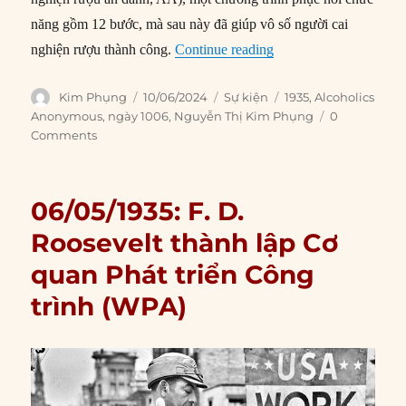
năng gồm 12 bước, mà sau này đã giúp vô số người cai
“10/06/1935: Alcoholi
nghiện rượu thành công.
Continue reading
Author
Posted
Categories
Tags
Kim Phụng
10/06/2024
Sự kiện
1935
,
Alcoholics
on
Anonymous
,
ngày 1006
,
Nguyễn Thị Kim Phụng
0
Comments
06/05/1935: F. D.
Roosevelt thành lập Cơ
quan Phát triển Công
trình (WPA)