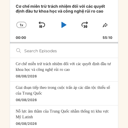
Audio
Player
Cơ chế miễn trừ trách nhiệm đối với các quyết
định đầu tư khoa học và công nghệ rủi ro cao
1
X
SKIP
PLAY
JUMP
CHANGE
SHARE
PLAYBACK
THIS
BACKWARD
PAUSE
FORWARD
00:00
RATE
55:10
EPISOD
Search
Episodes
Cơ chế miễn trừ trách nhiệm đối với các quyết định đầu tư
khoa học và công nghệ rủi ro cao
08/08/2026
Giai đoạn tiếp theo trong cuộc trấn áp các dân tộc thiểu số
của Trung Quốc
06/08/2026
Nỗ lực âm thầm của Trung Quốc nhằm thống trị khu vực
Mỹ Latinh
06/08/2026