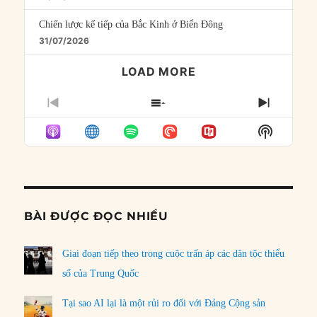
Chiến lược kế tiếp của Bắc Kinh ở Biển Đông
31/07/2026
LOAD MORE
PREVIOUS
SHOW
NEXT
EPISODE
EPISODES
EPISO
Show
LIST
Podcast
Informat
BÀI ĐƯỢC ĐỌC NHIỀU
Giai đoạn tiếp theo trong cuộc trấn áp các dân tộc thiểu
số của Trung Quốc
Tại sao AI lại là một rủi ro đối với Đảng Cộng sản