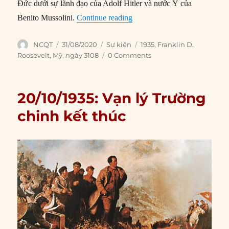
Đức dưới sự lãnh đạo của Adolf Hitler và nước Ý của
“31/08/1935: Tổng thống Fran
Benito Mussolini.
Continue reading
Author
Posted
Categories
Tags
NCQT
31/08/2020
Sự kiện
1935
,
Franklin D.
on
Roosevelt
,
Mỹ
,
ngày 3108
0 Comments
20/10/1935: Vạn lý Trường
chinh kết thúc