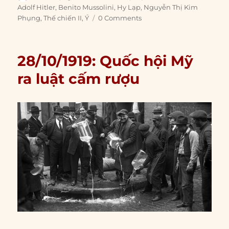
on
Adolf Hitler
,
Benito Mussolini
,
Hy Lạp
,
Nguyễn Thị Kim
Phụng
,
Thế chiến II
,
Ý
0 Comments
28/10/1919: Quốc hội Mỹ
ra luật cấm rượu