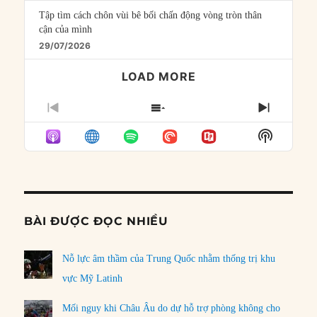
Tập tìm cách chôn vùi bê bối chấn động vòng tròn thân
cận của mình
29/07/2026
LOAD MORE
PREVIOUS
SHOW
NEXT
EPISODE
EPISODES
EPISO
Show
LIST
Podcast
Informat
BÀI ĐƯỢC ĐỌC NHIỀU
Nỗ lực âm thầm của Trung Quốc nhằm thống trị khu
vực Mỹ Latinh
Mối nguy khi Châu Âu do dự hỗ trợ phòng không cho