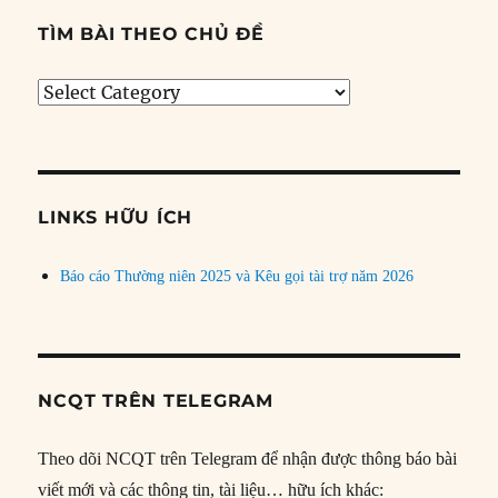
TÌM BÀI THEO CHỦ ĐỀ
Tìm
bài
theo
chủ
đề
LINKS HỮU ÍCH
Báo cáo Thường niên 2025 và Kêu gọi tài trợ năm 2026
NCQT TRÊN TELEGRAM
Theo dõi NCQT trên Telegram để nhận được thông báo bài
viết mới và các thông tin, tài liệu… hữu ích khác: