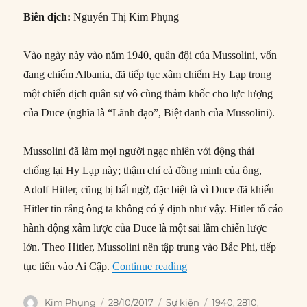
Biên dịch:
Nguyễn Thị Kim Phụng
Vào ngày này vào năm 1940, quân đội của Mussolini, vốn
đang chiếm Albania, đã tiếp tục xâm chiếm Hy Lạp trong
một chiến dịch quân sự vô cùng thảm khốc cho lực lượng
của Duce (nghĩa là “Lãnh đạo”, Biệt danh của Mussolini).
Mussolini đã làm mọi người ngạc nhiên với động thái
chống lại Hy Lạp này; thậm chí cả đồng minh của ông,
Adolf Hitler, cũng bị bất ngờ, đặc biệt là vì Duce đã khiến
Hitler tin rằng ông ta không có ý định như vậy. Hitler tố cáo
hành động xâm lược của Duce là một sai lầm chiến lược
lớn. Theo Hitler, Mussolini nên tập trung vào Bắc Phi, tiếp
“28/10/1940: Ý xâm lược 
tục tiến vào Ai Cập.
Continue reading
Author
Posted
Categories
Tags
Kim Phụng
28/10/2017
Sự kiện
1940
,
2810
,