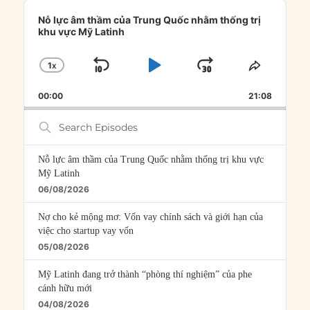
Audio
Player
Nỗ lực âm thầm của Trung Quốc nhằm thống trị
khu vực Mỹ Latinh
1
X
SKIP
PLAY
JUMP
CHANGE
SHARE
PLAYBACK
THIS
BACKWARD
PAUSE
FORWARD
00:00
RATE
21:08
EPISOD
Search
Episodes
Nỗ lực âm thầm của Trung Quốc nhằm thống trị khu vực
Mỹ Latinh
06/08/2026
Nợ cho kẻ mộng mơ: Vốn vay chính sách và giới hạn của
việc cho startup vay vốn
05/08/2026
Mỹ Latinh đang trở thành “phòng thí nghiệm” của phe
cánh hữu mới
04/08/2026