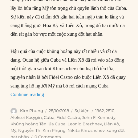
lấy lời hứa rằng Mỹ tôn trọng chủ quyền lãnh thổ của Cuba.
Sự kiện này đã chấm dứt gần hai tuần ngập tràn lo lắng và
căng thẳng giữa Hoa Kỳ và Liên Xô, trong đó hai nước đã
đến rất gần bờ vực một cuộc xung đột hạt nhân.
Hậu quả của cuộc khủng hoảng này rất nhiều và rất đa
dạng. Quan hệ giữa Cuba và Liên Xô đã rơi vào xáo động
một thời gian sau khi Khrushchev cho loại bỏ tên lửa,
nguyên nhân là bởi Fidel Castro cáo buộc Liên Xô đã quay
sang ủng hộ người Mỹ mà bỏ rơi cách mạng Cuba.
“28/10/1962: Kết thúc Khủng hoảng Tên lửa C
Continue reading
Author
Posted
Categories
Tags
Kim Phụng
28/10/2018
Sự kiện
1962
,
2810
,
on
Aleksei Kosygin
,
Cuba
,
Fidel Castro
,
John F. Kennedy
,
Khủng hoảng Tên lửa Cuba
,
Leonid Brezhnev
,
Liên Xô
,
Mỹ
,
Nguyễn Thị Kim Phụng
,
Nikita Khrushchev
,
xung đột
hạt nhân
0 Comments