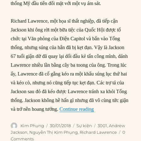
thống Mỹ đầu tiên đối mặt với một vụ ám sát.
Richard Lawrence, một họa sĩ thất nghiệp, đã tiếp cận
Jackson khi ông rời một bữa tiệc của Quốc Hội được tổ
chức tại Văn phòng của Điện Capitol và bắn vào Tổng
thống, nhưng súng của hắn đã bị kẹt đạn. Vậy là Jackson
67 tuổi giận dữ đã quay lại đối đầu kẻ tấn công mình, đánh
Lawrence nhiều lần bằng cây ba toong của ông. Trong lúc
ấy, Lawrence đã cố gắng kéo ra một khẩu súng lục thứ hai
và kéo cò, nhưng nó cũng tiếp tục kẹt đạn. Các trợ tá của
Jackson sau đó đã kéo được Lawrence tránh xa khỏi Tổng
thống. Jackson không hề hấn gì nhưng đã vô cùng tức giận
“30/01/1835: Andrew Ja
và trở nên hoang tưởng.
Continue reading
Author
Posted
Categories
Tags
Kim Phụng
30/01/2018
Sự kiện
3001
,
Andrew
on
Jackson
,
Nguyễn Thị Kim Phụng
,
Richard Lawrence
0
Comments