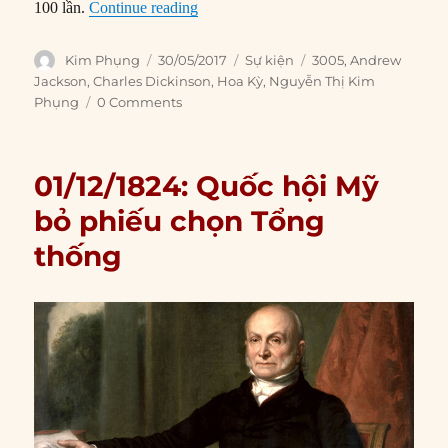
“30/05/1806: Tổng thống tương lai Jack
100 lần.
Continue reading
Author
Posted
Categories
Tags
Kim Phụng
30/05/2017
Sự kiện
3005
,
Andrew
on
Jackson
,
Charles Dickinson
,
Hoa Kỳ
,
Nguyễn Thị Kim
Phụng
0 Comments
01/12/1824: Quốc hội Mỹ
bỏ phiếu chọn Tổng
thống