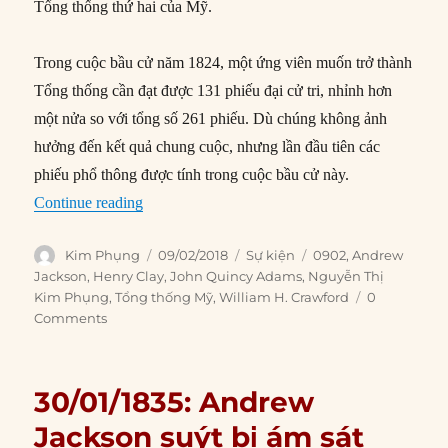
Tổng thống thứ hai của Mỹ.
Trong cuộc bầu cử năm 1824, một ứng viên muốn trở thành
Tổng thống cần đạt được 131 phiếu đại cử tri, nhỉnh hơn
một nửa so với tổng số 261 phiếu. Dù chúng không ảnh
hưởng đến kết quả chung cuộc, nhưng lần đầu tiên các
phiếu phổ thông được tính trong cuộc bầu cử này.
“09/02/1825: Kết quả bầu cử Tổng thống Mỹ đ
Continue reading
Author
Posted
Categories
Tags
Kim Phụng
09/02/2018
Sự kiện
0902
,
Andrew
on
Jackson
,
Henry Clay
,
John Quincy Adams
,
Nguyễn Thị
Kim Phụng
,
Tổng thống Mỹ
,
William H. Crawford
0
Comments
30/01/1835: Andrew
Jackson suýt bị ám sát