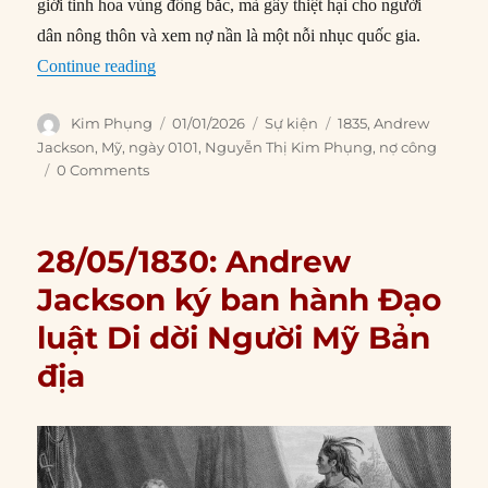
giới tinh hoa vùng đông bắc, mà gây thiệt hại cho người
dân nông thôn và xem nợ nần là một nỗi nhục quốc gia.
“01/01/1835: Nợ công Mỹ lần đầu tiên chạm mố
Continue reading
Author
Posted
Categories
Tags
Kim Phụng
01/01/2026
Sự kiện
1835
,
Andrew
on
Jackson
,
Mỹ
,
ngày 0101
,
Nguyễn Thị Kim Phụng
,
nợ công
0 Comments
28/05/1830: Andrew
Jackson ký ban hành Đạo
luật Di dời Người Mỹ Bản
địa