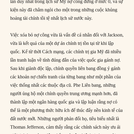
lần duy nhất trong lịch sử Mỹ nợ công đứng ở mức 0, và sự
kiện này đã châm ngòi cho một trong những cuộc khủng
hoảng tài chính tồi tệ nhất lịch sử nước này.
Việc xóa bỏ nợ công vừa là vấn đề cá nhân đối với Jackson,
vừa là kết quả của một dự án chính trị tồn tại từ khi lập
quốc. Kể từ thời Cách mạng, các chính trị gia Mỹ đã nhiều
lần tranh luận về tính đúng đắn của việc quốc gia gánh nợ.
Sau khi giành độc lập, chính quyền liên bang đồng ý gánh
các khoản nợ chiến tranh của từng bang như một phần của
việc thống nhất các thuộc địa cũ. Phe Liên bang, những
người ủng hộ một chính quyền trung ương mạnh hơn, đã
thành lập một ngân hàng quốc gia và lập luận rằng nợ có
thể là một phương thức hữu ích để thúc đẩy nền kinh tế của
đất nước mới. Những người phản đối họ, tiêu biểu nhất là
Thomas Jefferson, cảm thấy rằng các chính sách này ưu ái