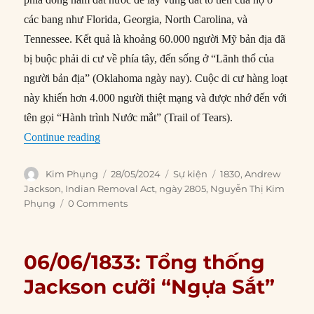
các bang như Florida, Georgia, North Carolina, và
Tennessee. Kết quả là khoảng 60.000 người Mỹ bản địa đã
bị buộc phải di cư về phía tây, đến sống ở “Lãnh thổ của
người bản địa” (Oklahoma ngày nay). Cuộc di cư hàng loạt
này khiến hơn 4.000 người thiệt mạng và được nhớ đến với
tên gọi “Hành trình Nước mắt” (Trail of Tears).
“28/05/1830: Andrew Jackson ký ban hành Đạo
Continue reading
Author
Posted
Categories
Tags
Kim Phụng
28/05/2024
Sự kiện
1830
,
Andrew
on
Jackson
,
Indian Removal Act
,
ngày 2805
,
Nguyễn Thị Kim
Phụng
0 Comments
06/06/1833: Tổng thống
Jackson cưỡi “Ngựa Sắt”