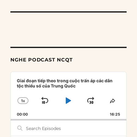
NGHE PODCAST NCQT
Audio
Player
Giai đoạn tiếp theo trong cuộc trấn áp các dân
tộc thiểu số của Trung Quốc
1
X
SKIP
PLAY
JUMP
CHANGE
SHARE
PLAYBACK
THIS
BACKWARD
PAUSE
FORWARD
00:00
RATE
16:25
EPISOD
Search
Episodes