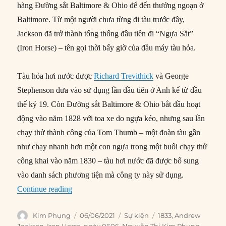
hãng Đường sắt Baltimore & Ohio để đến thưởng ngoạn ở
Baltimore. Từ một người chưa từng đi tàu trước đây,
Jackson đã trở thành tổng thống đầu tiên đi “Ngựa Sắt”
(Iron Horse) – tên gọi thời bấy giờ của đầu máy tàu hỏa.
Tàu hỏa hơi nước được
Richard Trevithick
và George
Stephenson đưa vào sử dụng lần đầu tiên ở Anh kể từ đầu
thế kỷ 19. Còn Đường sắt Baltimore & Ohio bắt đầu hoạt
động vào năm 1828 với toa xe do ngựa kéo, nhưng sau lần
chạy thử thành công của Tom Thumb – một đoàn tàu gần
như chạy nhanh hơn một con ngựa trong một buổi chạy thử
công khai vào năm 1830 – tàu hơi nước đã được bổ sung
vào danh sách phương tiện mà công ty này sử dụng.
“06/06/1833: Tổng thống Jackson cưỡi “Ngựa S
Continue reading
Author
Posted
Categories
Tags
Kim Phụng
06/06/2021
Sự kiện
1833
,
Andrew
on
Jackson
,
Iron Horse
,
ngày 0606
,
Nguyễn Thị Kim Phụng
,