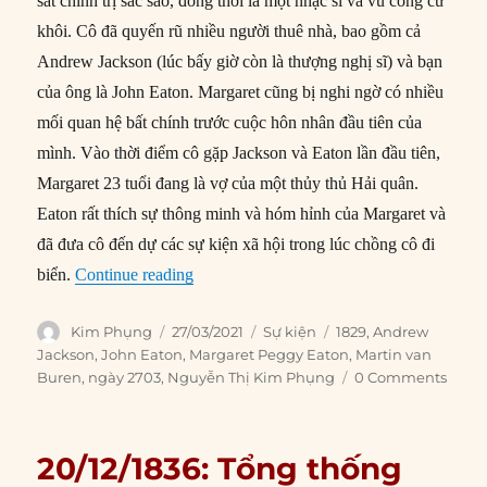
sát chính trị sắc sảo, đồng thời là một nhạc sĩ và vũ công cừ
khôi. Cô đã quyến rũ nhiều người thuê nhà, bao gồm cả
Andrew Jackson (lúc bấy giờ còn là thượng nghị sĩ) và bạn
của ông là John Eaton. Margaret cũng bị nghi ngờ có nhiều
mối quan hệ bất chính trước cuộc hôn nhân đầu tiên của
mình. Vào thời điểm cô gặp Jackson và Eaton lần đầu tiên,
Margaret 23 tuổi đang là vợ của một thủy thủ Hải quân.
Eaton rất thích sự thông minh và hóm hỉnh của Margaret và
đã đưa cô đến dự các sự kiện xã hội trong lúc chồng cô đi
“27/03/1829: Jackson bổ nhiệm John Eato
biển.
Continue reading
Author
Posted
Categories
Tags
Kim Phụng
27/03/2021
Sự kiện
1829
,
Andrew
on
Jackson
,
John Eaton
,
Margaret Peggy Eaton
,
Martin van
Buren
,
ngày 2703
,
Nguyễn Thị Kim Phụng
0 Comments
20/12/1836: Tổng thống