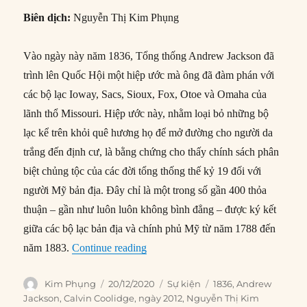
Biên dịch:
Nguyễn Thị Kim Phụng
Vào ngày này năm 1836, Tổng thống Andrew Jackson đã
trình lên Quốc Hội một hiệp ước mà ông đã đàm phán với
các bộ lạc Ioway, Sacs, Sioux, Fox, Otoe và Omaha của
lãnh thổ Missouri. Hiệp ước này, nhằm loại bỏ những bộ
lạc kể trên khỏi quê hương họ để mở đường cho người da
trắng đến định cư, là bằng chứng cho thấy chính sách phân
biệt chủng tộc của các đời tổng thống thế kỷ 19 đối với
người Mỹ bản địa. Đây chỉ là một trong số gần 400 thỏa
thuận – gần như luôn luôn không bình đẳng – được ký kết
giữa các bộ lạc bản địa và chính phủ Mỹ từ năm 1788 đến
“20/12/1836: Tổng thống Jackson tr
năm 1883.
Continue reading
Author
Posted
Categories
Tags
Kim Phụng
20/12/2020
Sự kiện
1836
,
Andrew
on
Jackson
,
Calvin Coolidge
,
ngày 2012
,
Nguyễn Thị Kim