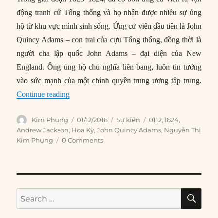
động tranh cử Tổng thống và họ nhận được nhiều sự ủng
hộ từ khu vực mình sinh sống. Ứng cử viên đầu tiên là John
Quincy Adams – con trai của cựu Tổng thống, đồng thời là
người cha lập quốc John Adams – đại diện của New
England. Ông ủng hộ chủ nghĩa liên bang, luôn tin tưởng
vào sức mạnh của một chính quyền trung ương tập trung.
“01/12/1824: Quốc hội Mỹ bỏ phiếu chọn Tổng
Continue reading
Author
Posted
Categories
Tags
Kim Phụng
01/12/2016
Sự kiện
0112
,
1824
,
on
Andrew Jackson
,
Hoa Kỳ
,
John Quincy Adams
,
Nguyễn Thị
Kim Phụng
0 Comments
SE
Search
for: