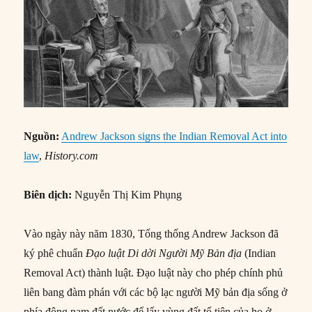
Nguồn:
Andrew Jackson signs the Indian Removal Act into
law
,
History.com
Biên dịch:
Nguyễn Thị Kim Phụng
Vào ngày này năm 1830, Tổng thống Andrew Jackson đã
ký phê chuẩn
Đạo luật Di dời Người Mỹ Bản địa
(Indian
Removal Act) thành luật. Đạo luật này cho phép chính phủ
liên bang đàm phán với các bộ lạc người Mỹ bản địa sống ở
phía đông nam đất nước để lấy vùng đất tổ tiên của họ ở