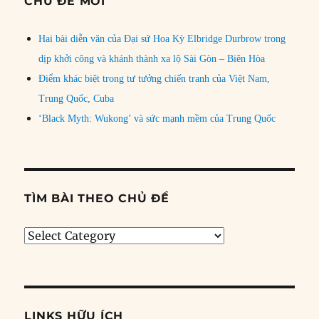
CHỦ ĐỀ MỚI
Hai bài diễn văn của Đại sứ Hoa Kỳ Elbridge Durbrow trong
dịp khởi công và khánh thành xa lộ Sài Gòn – Biên Hòa
Điểm khác biệt trong tư tưởng chiến tranh của Việt Nam,
Trung Quốc, Cuba
‘Black Myth: Wukong’ và sức mạnh mềm của Trung Quốc
TÌM BÀI THEO CHỦ ĐỀ
Tìm
bài
theo
chủ
đề
LINKS HỮU ÍCH