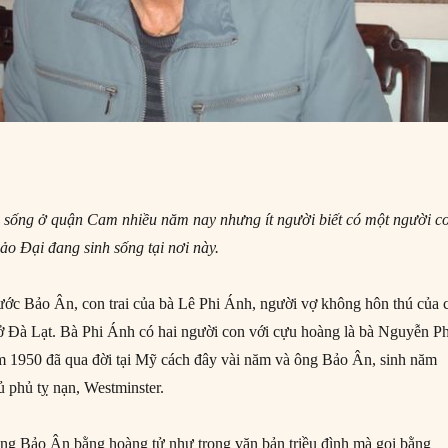
 sống ở quận Cam nhiều năm nay nhưng ít người biết có một người c
o Ðại đang sinh sống tại nơi này.
ớc Bảo Ân, con trai của bà Lê Phi Ánh, người vợ không hôn thú của 
 ở Ðà Lạt. Bà Phi Ánh có hai người con với cựu hoàng là bà Nguyễn P
 1950 đã qua đời tại Mỹ cách đây vài năm và ông Bảo Ân, sinh năm
ủ phủ tỵ nạn, Westminster.
ng Bảo Ân bằng hoàng tử như trong văn bản triều đình mà gọi bằng