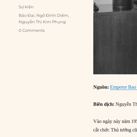
on
Categories
Sự kiện
Tags
Bảo Đại
,
Ngô Đình Diệm
,
Nguyễn Thị Kim Phụng
0 Comments
Nguồn:
Emperor Bao 
Biên dịch:
Nguyễn Th
Vào ngày này năm 1955
cắt chức Thủ tướng cu