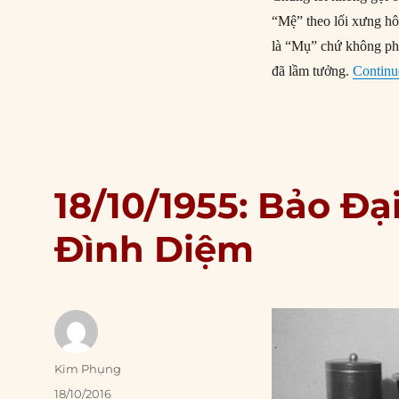
“Mệ” theo lối xưng hô
là “Mụ” chứ không ph
đã lầm tưởng.
Continu
18/10/1955: Bảo Đại
Đình Diệm
Author
Kim Phụng
Posted
18/10/2016