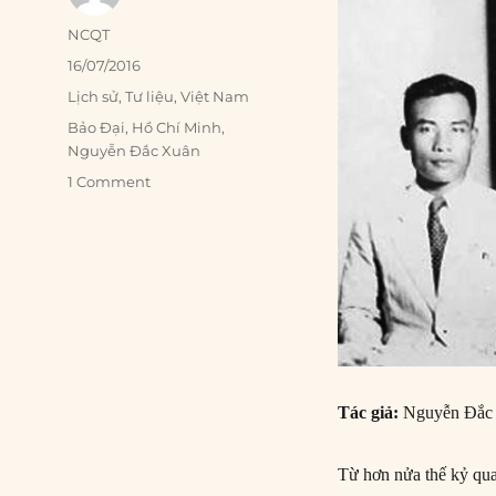
Author
NCQT
Posted
16/07/2016
on
Categories
Lịch sử
,
Tư liệu
,
Việt Nam
Tags
Bảo Đại
,
Hồ Chí Minh
,
Nguyễn Đắc Xuân
1 Comment
Tác giả:
Nguyễn Đắc
Từ hơn nửa thế kỷ qua