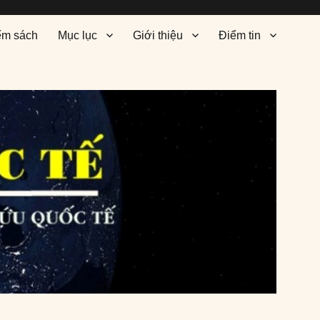
ểm sách
Mục lục
Giới thiệu
Điểm tin