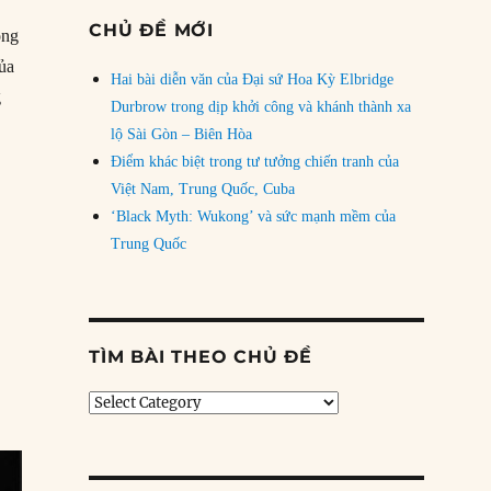
CHỦ ĐỀ MỚI
ông
ủa
Hai bài diễn văn của Đại sứ Hoa Kỳ Elbridge
g
Durbrow trong dịp khởi công và khánh thành xa
lộ Sài Gòn – Biên Hòa
Điểm khác biệt trong tư tưởng chiến tranh của
Việt Nam, Trung Quốc, Cuba
‘Black Myth: Wukong’ và sức mạnh mềm của
Trung Quốc
TÌM BÀI THEO CHỦ ĐỀ
Tìm
bài
theo
chủ