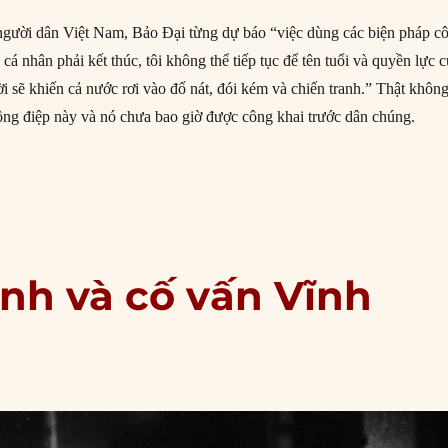
gười dân Việt Nam, Bảo Đại từng dự báo “việc dùng các biện pháp c
 cá nhân phải kết thúc, tôi không thể tiếp tục để tên tuổi và quyền lực c
ời sẽ khiến cả nước rơi vào đổ nát, đói kém và chiến tranh.” Thật khôn
ông điệp này và nó chưa bao giờ được công khai trước dân chúng.
0/1955: Bảo Đại cố gắng loại bỏ Ngô Đình Diệm”
inh và cố vấn Vĩnh