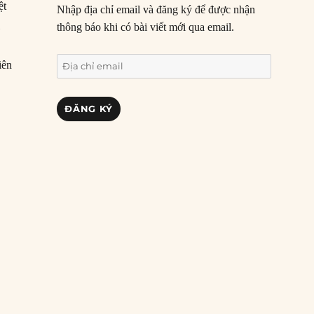
ệt
Nhập địa chỉ email và đăng ký để được nhận
i
thông báo khi có bài viết mới qua email.
Địa
iên
chỉ
email
ĐĂNG KÝ