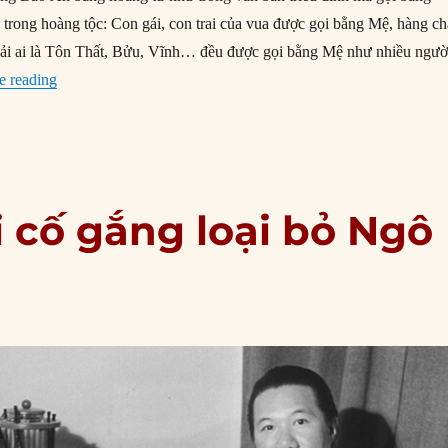
 trong hoàng tộc: Con gái, con trai của vua được gọi bằng Mệ, hàng c
ải ai là Tôn Thất, Bửu, Vĩnh… đều được gọi bằng Mệ như nhiều ngườ
“Về Bảo Ân – con trai út của vua Bảo Đại”
e reading
 cố gắng loại bỏ Ngô