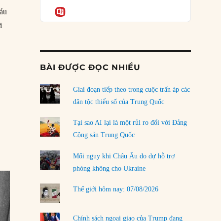
Podcast
của phe cánh hữu mới
Informatio
háu
04/08/2026
i
Tại sao Trung Quốc phủ nhận cuộc gặp với
Ngoại trưởng Nhật Bản?
04/08/2026
BÀI ĐƯỢC ĐỌC NHIỀU
Điểm mù chiến lược của Trump tại Thái Bình
Dương
Giai đoạn tiếp theo trong cuộc trấn áp các
03/08/2026
dân tộc thiểu số của Trung Quốc
Đặt cược vào thất bại: Các quỹ đầu tư mạo
Tại sao AI lại là một rủi ro đối với Đảng
hiểm quốc gia và khía cạnh chính trị của vốn
Cộng sản Trung Quốc
rủi ro
02/08/2026
Mối nguy khi Châu Âu do dự hỗ trợ
phòng không cho Ukraine
Làm thế nào để kết thúc Chiến tranh Iran?
01/08/2026
Thế giới hôm nay: 07/08/2026
Chiến lược kế tiếp của Bắc Kinh ở Biển Đông
31/07/2026
Chính sách ngoại giao của Trump đang