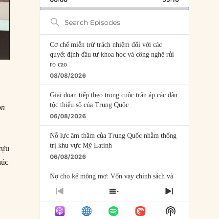
RATE
EPISODE
Search
Episodes
Cơ chế miễn trừ trách nhiệm đối với các
quyết định đầu tư khoa học và công nghệ rủi
ro cao
08/08/2026
Giai đoạn tiếp theo trong cuộc trấn áp các dân
tộc thiểu số của Trung Quốc
on
06/08/2026
Nỗ lực âm thầm của Trung Quốc nhằm thống
trị khu vực Mỹ Latinh
cựu
06/08/2026
húc
Nợ cho kẻ mộng mơ: Vốn vay chính sách và
giới hạn của việc cho startup vay vốn
PREVIOUS
SHOW
NEXT
05/08/2026
EPISODE
EPISODES
EPISODE
Show
LIST
Mỹ Latinh đang trở thành “phòng thí nghiệm”