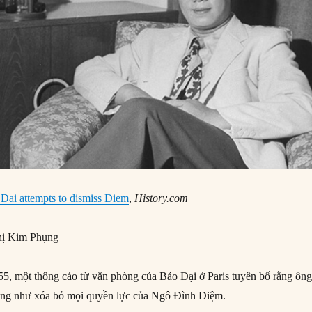
Dai attempts to dismiss Diem
,
History.com
ị Kim Phụng
, một thông cáo từ văn phòng của Bảo Đại ở Paris tuyên bố rằng ông
̃ng như xóa bỏ mọi quyền lực của Ngô Đình Diệm.