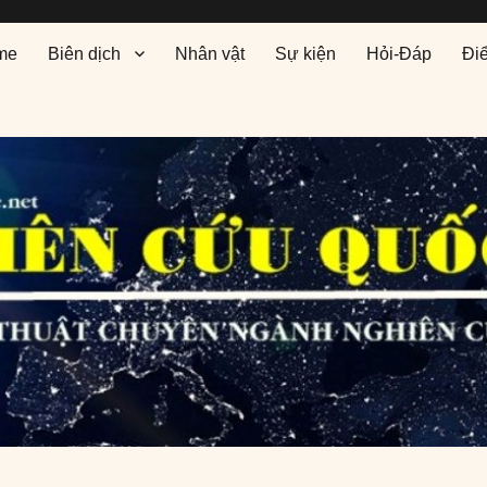
me
Biên dịch
Nhân vật
Sự kiện
Hỏi-Đáp
Đi