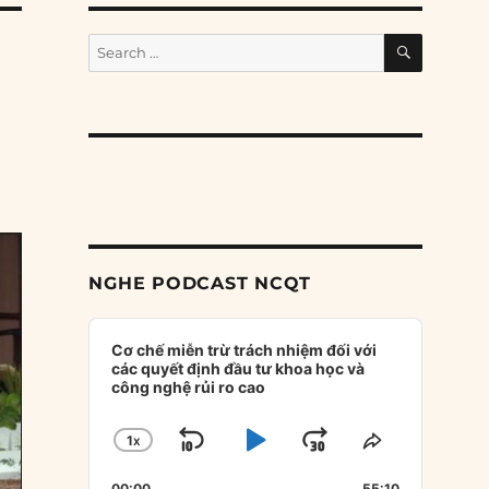
SEARCH
Search
for:
NGHE PODCAST NCQT
Audio
Player
Cơ chế miễn trừ trách nhiệm đối với
các quyết định đầu tư khoa học và
công nghệ rủi ro cao
1
X
SKIP
PLAY
JUMP
CHANGE
SHARE
PLAYBACK
THIS
BACKWARD
PAUSE
FORWARD
00:00
55:10