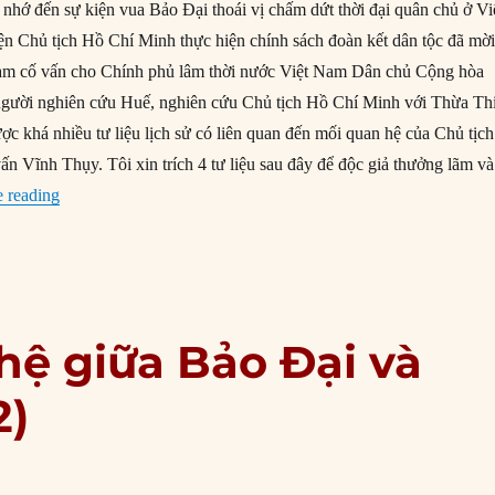
 nhớ đến sự kiện vua Bảo Đại thoái vị chấm dứt thời đại quân chủ ở Vi
n Chủ tịch Hồ Chí Minh thực hiện chính sách đoàn kết dân tộc đã mờ
 làm cố vấn cho Chính phủ lâm thời nước Việt Nam Dân chủ Cộng hòa
người nghiên cứu Huế, nghiên cứu Chủ tịch Hồ Chí Minh với Thừa Th
ợc khá nhiều tư liệu lịch sử có liên quan đến mối quan hệ của Chủ tịch
n Vĩnh Thụy. Tôi xin trích 4 tư liệu sau đây để độc giả thưởng lãm và
“Chủ tịch Hồ Chí Minh và cố vấn Vĩnh Thụy”
 reading
hệ giữa Bảo Đại và
2)