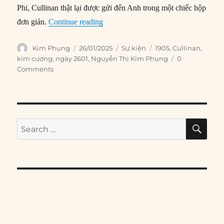
Phi, Cullinan thật lại được gửi đến Anh trong một chiếc hộp
“26/01/1905: Viên kim cương lớn nhất 
đơn giản.
Continue reading
Author
Posted
Categories
Tags
Kim Phụng
26/01/2025
Sự kiện
1905
,
Cullinan
,
on
kim cương
,
ngày 2601
,
Nguyễn Thị Kim Phụng
0
Comments
SE
Search
for: