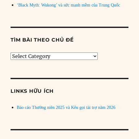
‘Black Myth: Wukong’ và sức mạnh mềm của Trung Quốc
TÌM BÀI THEO CHỦ ĐỀ
Tìm
bài
theo
chủ
đề
LINKS HỮU ÍCH
Báo cáo Thường niên 2025 và Kêu gọi tài trợ năm 2026