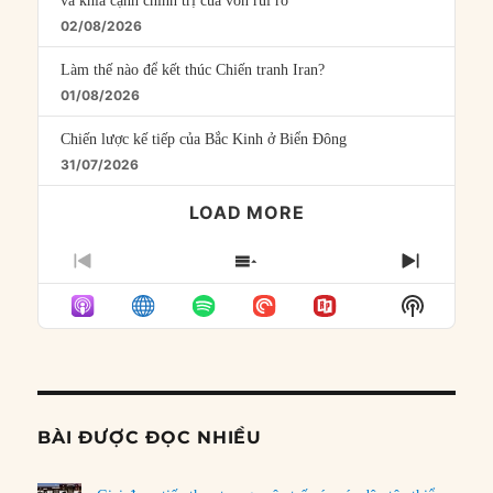
và khía cạnh chính trị của vốn rủi ro
02/08/2026
Làm thế nào để kết thúc Chiến tranh Iran?
01/08/2026
Chiến lược kế tiếp của Bắc Kinh ở Biển Đông
31/07/2026
LOAD MORE
PREVIOUS
SHOW
NEXT
EPISODE
EPISODES
EPISO
Show
LIST
Podcast
Informat
BÀI ĐƯỢC ĐỌC NHIỀU