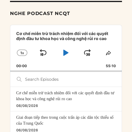
NGHE PODCAST NCQT
Audio
Player
Cơ chế miễn trừ trách nhiệm đối với các quyết
định đầu tư khoa học và công nghệ rủi ro cao
1
X
SKIP
PLAY
JUMP
CHANGE
SHARE
PLAYBACK
THIS
BACKWARD
PAUSE
FORWARD
00:00
RATE
55:10
EPISOD
Search
Episodes
Cơ chế miễn trừ trách nhiệm đối với các quyết định đầu tư
khoa học và công nghệ rủi ro cao
08/08/2026
Giai đoạn tiếp theo trong cuộc trấn áp các dân tộc thiểu số
của Trung Quốc
06/08/2026