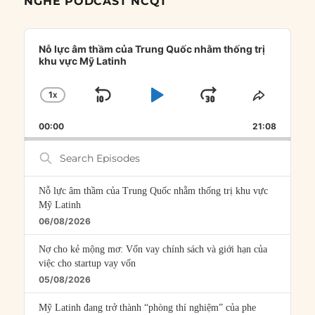
NGHE PODCAST NCQT
Audio
Player
Nỗ lực âm thầm của Trung Quốc nhằm thống trị
khu vực Mỹ Latinh
1
X
SKIP
PLAY
JUMP
CHANGE
SHARE
PLAYBACK
THIS
BACKWARD
PAUSE
FORWARD
00:00
RATE
21:08
EPISOD
Search
Episodes
Nỗ lực âm thầm của Trung Quốc nhằm thống trị khu vực
Mỹ Latinh
06/08/2026
Nợ cho kẻ mộng mơ: Vốn vay chính sách và giới hạn của
việc cho startup vay vốn
05/08/2026
Mỹ Latinh đang trở thành “phòng thí nghiệm” của phe