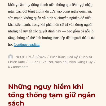
không cần huy động thanh niên thông qua lệnh gọi nhập
ngũ. Các đời tổng thống đã dựa vào công nghệ quân sự,
sức mạnh không quân và binh sĩ chuyên nghiệp để triển
khai sức mạnh, trong khi phần lớn cử tri vẫn đứng ngoài
những hệ lụy từ các quyết định này — bao gồm cả nỗi lo
rằng chúng có thể ảnh hưởng trực tiếp đến người thân của
“Hậu quả của việc Mỹ bỏ chế độ nghĩa vụ q
họ.
Continue reading
Author
Posted
Categories
NCQT
30/06/2026
Bình luận
,
Hoa Kỳ
,
Quân sự -
on
Tags
Chiến lược
Julian E. Zelizer
,
sách nói
,
Viên Đăng Huy
0 Comments
Những nguy hiểm khi
tổng thống tạm giữ ngân
sách