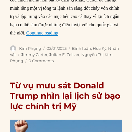
minh rằng một vị tổng tư lệnh sẵn sàng đốt cháy vốn chính
trị và tập trung vào các mục tiêu cao cả thay vì lợi ích ngắn
hạn có thể làm được những điều tuyệt vời cho quốc gia và
“Jimmy Carter và cái giá của tổng thố
thế giới.
Continue reading
Author
Posted
Categories
Kim Phụng
02/01/2025
Bình luận
,
Hoa Kỳ
,
Nhân
on
Tags
vật
Jimmy Carter
,
Julian E. Zelizer
,
Nguyễn Thị Kim
Phụng
0 Comments
Từ vụ mưu sát Donald
Trump nhìn lại lịch sử bạo
lực chính trị Mỹ