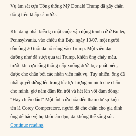
Vụ ám sát cựu Tổng thống Mỹ Donald Trump đã gây chấn
động trên khắp cả nước.
Khi đang phát biểu tại một cuộc vận động tranh cử ở Butler,
Pennsylvania, vào chiều thứ Bảy, ngày 13/07, một người
đàn ông 20 tuổi đã nổ súng vào Trump. Một viên đạn
dường như đã sượt qua tai Trump, khiến ông chảy máu,
trước khi cựu tổng thống nấp xuống dưới bục phát biểu,
được che chắn bởi các nhân viên mật vụ. Tuy nhiên, ông đã
nhất quyết đứng lên trong lúc lực lượng an ninh che chắn
cho mình, giơ nắm đấm lên trời và hét lên với đám đông:
“Hãy chiến đấu!” Một lính cứu hỏa đến tham dự sự kiện
tên là Corey Comperatore, người đã che chắn cho gia đình
ông để bảo vệ họ khỏi làn đạn, đã không thể sống sót.
“Từ vụ mưu sát Donald Trump nhìn lại lịch sử b
Continue reading