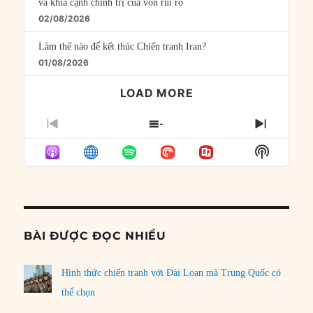
và khía cạnh chính trị của vốn rủi ro
02/08/2026
Làm thế nào để kết thúc Chiến tranh Iran?
01/08/2026
LOAD MORE
PREVIOUS
SHOW
NEXT
EPISODE
EPISODES
EPISO
Show
LIST
Podcast
Informat
BÀI ĐƯỢC ĐỌC NHIỀU
Hình thức chiến tranh với Đài Loan mà Trung Quốc có
thể chọn