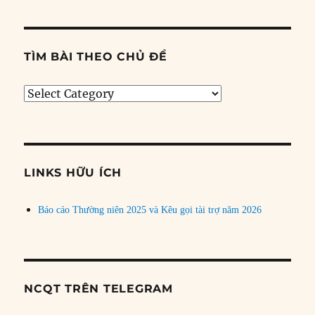
TÌM BÀI THEO CHỦ ĐỀ
Tìm
bài
theo
chủ
đề
LINKS HỮU ÍCH
Báo cáo Thường niên 2025 và Kêu gọi tài trợ năm 2026
NCQT TRÊN TELEGRAM