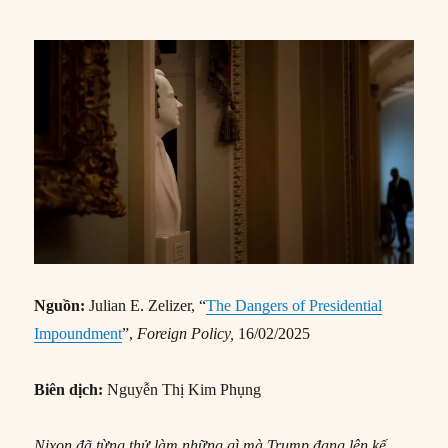
Nguồn:
Julian E. Zelizer, “
The Dangers of Presidential
Impoundment
”,
Foreig
n Policy,
16/02/2025
Biên dịch:
Nguyễn Thị Kim Phụng
Nixon đã từng thử làm những gì mà Trump đang lên kế