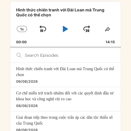
Audio
Player
Hình thức chiến tranh với Đài Loan mà Trung
Quốc có thể chọn
1
X
SKIP
PLAY
JUMP
CHANGE
SHARE
PLAYBACK
THIS
BACKWARD
PAUSE
FORWARD
00:00
RATE
14:15
EPISOD
Search
Episodes
Hình thức chiến tranh với Đài Loan mà Trung Quốc có thể
chọn
09/08/2026
Cơ chế miễn trừ trách nhiệm đối với các quyết định đầu tư
khoa học và công nghệ rủi ro cao
08/08/2026
Giai đoạn tiếp theo trong cuộc trấn áp các dân tộc thiểu số
của Trung Quốc
06/08/2026