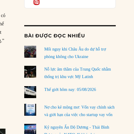
Informatio
03/08/2026
Đặt cược vào thất bại: Các quỹ đầu tư mạo
 có
hiểm quốc gia và khía cạnh chính trị của vốn
thể
rủi ro
02/08/2026
t
BÀI ĐƯỢC ĐỌC NHIỀU
g.”
Làm thế nào để kết thúc Chiến tranh Iran?
”
Mối nguy khi Châu Âu do dự hỗ trợ
01/08/2026
phòng không cho Ukraine
Chiến lược kế tiếp của Bắc Kinh ở Biển Đông
31/07/2026
Nỗ lực âm thầm của Trung Quốc nhằm
thống trị khu vực Mỹ Latinh
Trật tự thế giới mới: Các nước nhỏ sẽ luôn
phải chịu đựng?
Thế giới hôm nay: 05/08/2026
30/07/2026
Tập tìm cách chôn vùi bê bối chấn động vòng
Nợ cho kẻ mộng mơ: Vốn vay chính sách
tròn thân cận của mình
và giới hạn của việc cho startup vay vốn
29/07/2026
Kỷ nguyên Ấn Độ Dương - Thái Bình
LOAD MORE