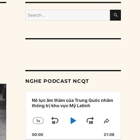
SEARCH
Search
for:
NGHE PODCAST NCQT
Audio
Player
Nỗ lực âm thầm của Trung Quốc nhằm
thống trị khu vực Mỹ Latinh
1
X
SKIP
PLAY
JUMP
CHANGE
SHARE
PLAYBACK
THIS
BACKWARD
PAUSE
FORWARD
00:00
RATE
21:08
EPISODE