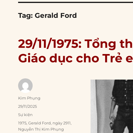
Tag:
Gerald Ford
29/11/1975: Tổng t
Giáo dục cho Trẻ 
Author
Kim Phụng
Posted
29/11/2025
on
Categories
Sự kiện
Tags
1975
,
Gerald Ford
,
ngày 2911
,
Nguyễn Thị Kim Phụng