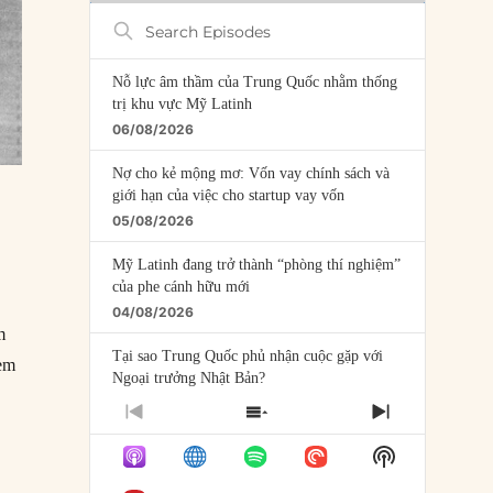
Search
Episodes
Nỗ lực âm thầm của Trung Quốc nhằm thống
trị khu vực Mỹ Latinh
06/08/2026
Nợ cho kẻ mộng mơ: Vốn vay chính sách và
giới hạn của việc cho startup vay vốn
05/08/2026
Mỹ Latinh đang trở thành “phòng thí nghiệm”
của phe cánh hữu mới
04/08/2026
m
Tại sao Trung Quốc phủ nhận cuộc gặp với
 em
Ngoại trưởng Nhật Bản?
04/08/2026
PREVIOUS
SHOW
NEXT
EPISODE
EPISODES
EPISODE
Điểm mù chiến lược của Trump tại Thái Bình
Show
LIST
Dương
Podcast