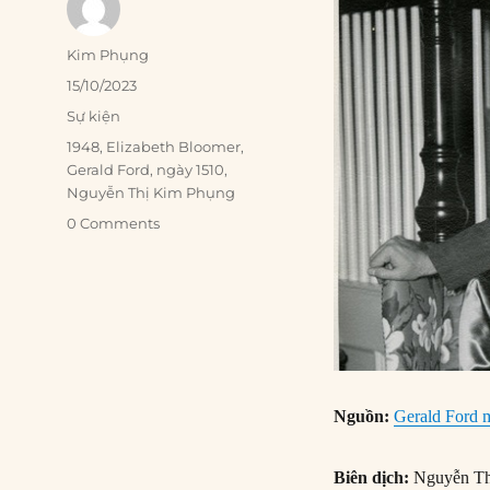
Author
Kim Phụng
Posted
15/10/2023
on
Categories
Sự kiện
Tags
1948
,
Elizabeth Bloomer
,
Gerald Ford
,
ngày 1510
,
Nguyễn Thị Kim Phụng
0 Comments
Nguồn:
Gerald Ford m
Biên dịch:
Nguyễn Th