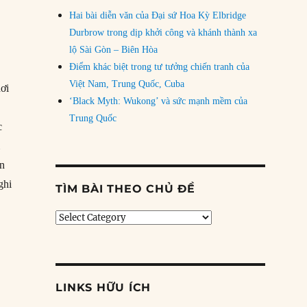
Hai bài diễn văn của Đại sứ Hoa Kỳ Elbridge
Durbrow trong dịp khởi công và khánh thành xa
lộ Sài Gòn – Biên Hòa
Điểm khác biệt trong tư tưởng chiến tranh của
Việt Nam, Trung Quốc, Cuba
hơi
‘Black Myth: Wukong’ và sức mạnh mềm của
Trung Quốc
c
m
ên
ghi
TÌM BÀI THEO CHỦ ĐỀ
Tìm
hôn với Elizabeth Bloomer”
bài
theo
chủ
đề
LINKS HỮU ÍCH