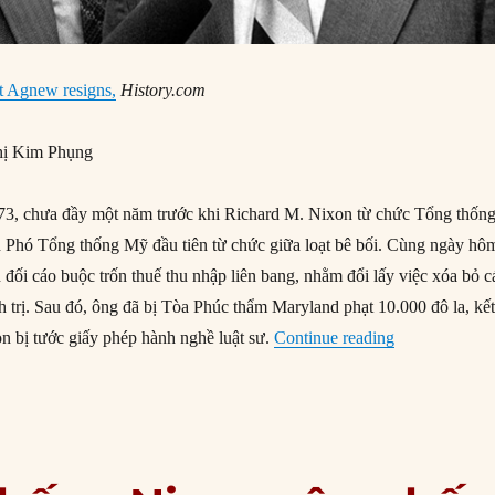
t Agnew resigns,
History.com
ị Kim Phụng
3, chưa đầy một năm trước khi Richard M. Nixon từ chức Tổng thống
 Phó Tổng thống Mỹ đầu tiên từ chức giữa loạt bê bối. Cùng ngày hô
 đối cáo buộc trốn thuế thu nhập liên bang, nhằm đổi lấy việc xóa bỏ c
 trị. Sau đó, ông đã bị Tòa Phúc thẩm Maryland phạt 10.000 đô la, kết
“10/10/1973:
n bị tước giấy phép hành nghề luật sư.
Continue reading