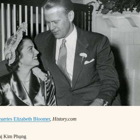
arries Elizabeth Bloomer
,
History.com
ị Kim Phụng