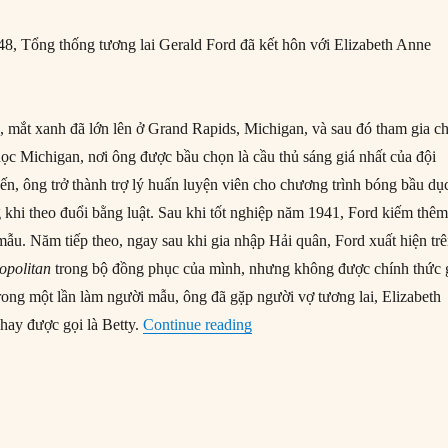
, Tổng thống tương lai Gerald Ford đã kết hôn với Elizabeth Anne
g, mắt xanh đã lớn lên ở Grand Rapids, Michigan, và sau đó tham gia c
học Michigan, nơi ông được bầu chọn là cầu thủ sáng giá nhất của đội
ến, ông trở thành trợ lý huấn luyện viên cho chương trình bóng bầu dụ
g khi theo đuổi bằng luật. Sau khi tốt nghiệp năm 1941, Ford kiếm thê
mẫu. Năm tiếp theo, ngay sau khi gia nhập Hải quân, Ford xuất hiện tr
politan
trong bộ đồng phục của mình, nhưng không được chính thức 
Trong một lần làm người mẫu, ông đã gặp người vợ tương lai, Elizabeth
“15/10/1948: Gerald Ford kết 
hay được gọi là Betty.
Continue reading