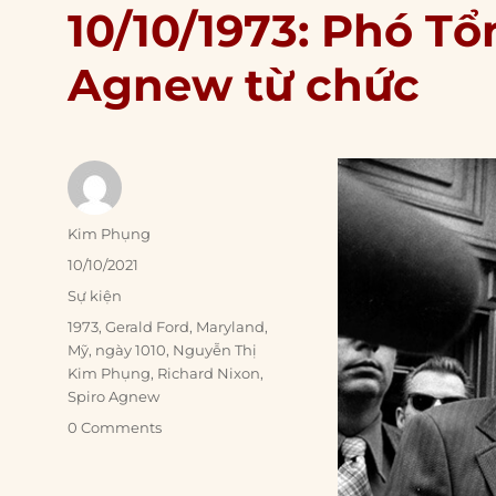
10/10/1973: Phó T
Agnew từ chức
Author
Kim Phụng
Posted
10/10/2021
on
Categories
Sự kiện
Tags
1973
,
Gerald Ford
,
Maryland
,
Mỹ
,
ngày 1010
,
Nguyễn Thị
Kim Phụng
,
Richard Nixon
,
Spiro Agnew
0 Comments