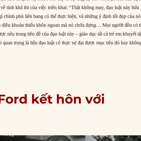
 về tính khả thi của việc triển khai: “Thật không may, đạo luật này hứa
 chính phủ liên bang có thể thực hiện, và những ý định tốt đẹp của nó
iều điều khoản thiếu khôn ngoan mà nó chứa đựng… Mọi người đều có 
ợc nêu trong tiêu đề của đạo luật này – giáo dục tất cả trẻ em khuyết tậ
i quan trọng là liệu đạo luật có thực sự đạt được mục tiêu đó hay khôn
1/1975: Tổng thống Ford ký Đạo luật Giáo dục cho Trẻ em Khuyết tật
 Ford kết hôn với