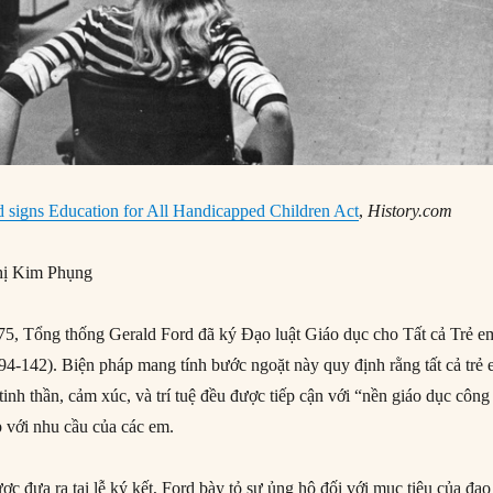
d signs Education for All Handicapped Children Act
,
History.com
ị Kim Phụng
5, Tổng thống Gerald Ford đã ký Đạo luật Giáo dục cho Tất cả Trẻ e
 94-142). Biện pháp mang tính bước ngoặt này quy định rằng tất cả trẻ
 tinh thần, cảm xúc, và trí tuệ đều được tiếp cận với “nền giáo dục công
p với nhu cầu của các em.
c đưa ra tại lễ ký kết, Ford bày tỏ sự ủng hộ đối với mục tiêu của đạo