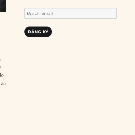
Địa
chỉ
email
ĐĂNG KÝ
,
m
áo
 án
 Phó Tổng thống Mỹ Spiro Agnew từ chức”