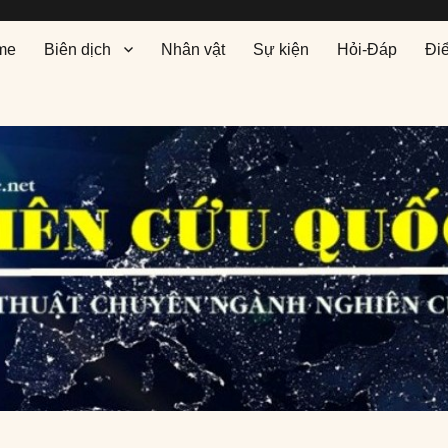
me
Biên dịch
Nhân vật
Sự kiện
Hỏi-Đáp
Đi