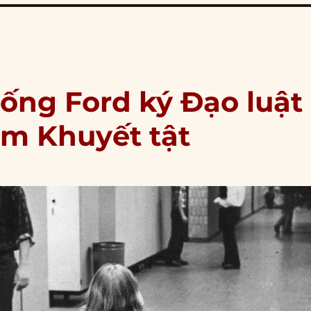
hống Ford ký Đạo luật
em Khuyết tật