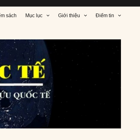
ểm sách
Mục lục
Giới thiệu
Điểm tin