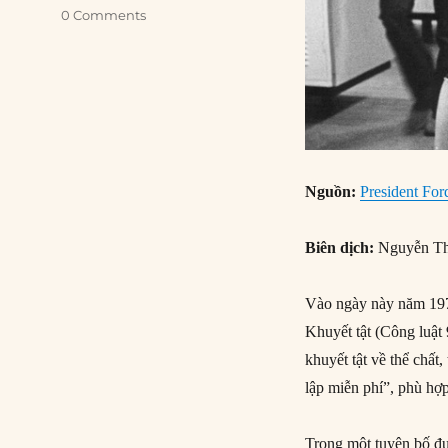
0 Comments
Nguồn:
President For
Biên dịch:
Nguyễn Th
Vào ngày này năm 197
Khuyết tật (Công luật
khuyết tật về thể chất,
lập miễn phí”, phù hợ
Trong một tuyên bố đượ