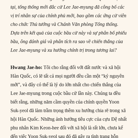
tại, tổng thống mới đắc cử Lee Jae-myung đã công bố các
vị trí nhân sự của chính phủ mới, bao gồm các ứng cử viên
cho chức Thủ tướng và Chánh Văn phòng Tổng thống.
Dựa trên kết quả của cuộc bầu cử này và sự phân bổ phiếu
bầu, ông đánh giá và phân tích ra sao về chiến thắng của
Lee Jae-myung và xu hướng chính trị trong tương lai?
Hwang Jae-ho:
Tôi cho rằng đối với đất nước và xã hội
Hàn Quốc, có lẽ tất cả mọi người đều cần một “kỷ nguyên
mới”, và đây có thể là lý do lớn nhất cho chiến thắng của
Lee Jae-myung trong cuộc bầu cử lần này. Chúng ta đều
biết rằng, những năm cầm quyền của chính quyền Yoon
Suk-yeol đã làm trầm trọng thêm xu hướng chia rẽ trong xã
hội Hàn Quốc. Những ảnh hưởng tiêu cực của cựu Đệ nhất
phu nhân Kim Keon-hee đối với xã hội là rất lớn, chưa kể
đến việc Yoon Suk-yeol sau đó đã gây ra tình trạng hỗn