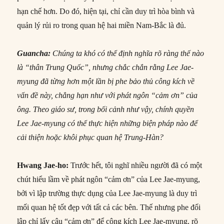
hạn chế hơn. Do đó, hiện tại, chỉ cần duy trì hòa bình và
quản lý rủi ro trong quan hệ hai miền Nam-Bắc là đủ.
Guancha:
Chúng ta khó có thể định nghĩa rõ ràng thế nào
là “thân Trung Quốc”, nhưng chắc chắn rằng Lee Jae-
myung đã từng hơn một lần bị phe bảo thủ công kích về
vấn đề này, chẳng hạn như với phát ngôn “cảm ơn” của
ông. Theo giáo sư, trong bối cảnh như vậy, chính quyền
Lee Jae-myung có thể thực hiện những biện pháp nào để
cải thiện hoặc khôi phục quan hệ Trung-Hàn?
Hwang Jae-ho:
Trước hết, tôi nghĩ nhiều người đã có một
chút hiểu lầm về phát ngôn “cảm ơn” của Lee Jae-myung,
bởi vì lập trường thực dụng của Lee Jae-myung là duy trì
mối quan hệ tốt đẹp với tất cả các bên. Thế nhưng phe đối
lập chỉ lấy câu “cảm ơn” để công kích Lee Jae-myung, rõ