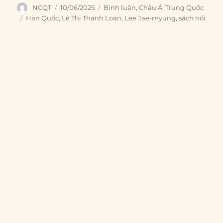
Author
Posted
Categories
NCQT
10/06/2025
Bình luận
,
Châu Á
,
Trung Quốc
on
Tags
Hàn Quốc
,
Lê Thị Thanh Loan
,
Lee Jae-myung
,
sách nói