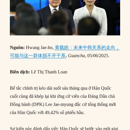
Nguồn:
Hwang Jae-ho,
黄载皓：未来中韩关系的走向，
可能与这一群体脱不开干系
,
Guancha
, 05/06/2025.
Biên dịch:
Lê Thị Thanh Loan
Bế tắc chính trị kéo dài suốt sáu tháng qua ở Hàn Quốc
cuối cùng đã khép lại khi ứng cử viên của Đảng Dân chủ
Đồng hành (DPK) Lee Jae-myung đắc cử tổng thống mới
của Hàn Quốc với 49,42% số phiếu bầu.
Sự kiện này đánh dấu việc Hàn Quốc sẽ bước vào một giai