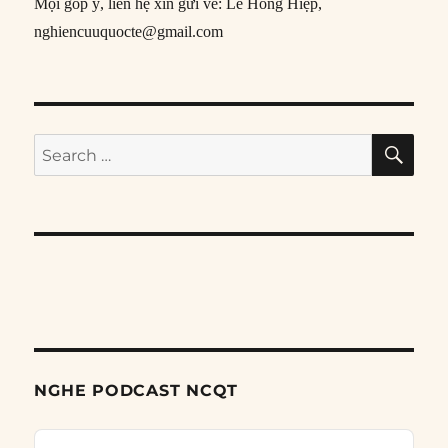
Mọi góp ý, liên hệ xin gửi về: Lê Hồng Hiệp,
nghiencuuquocte@gmail.com
SE
Search
for:
NGHE PODCAST NCQT
Audio