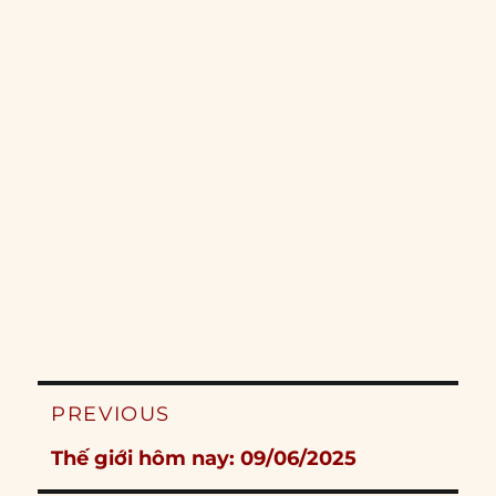
Post
PREVIOUS
navigation
Previous
Thế giới hôm nay: 09/06/2025
post: