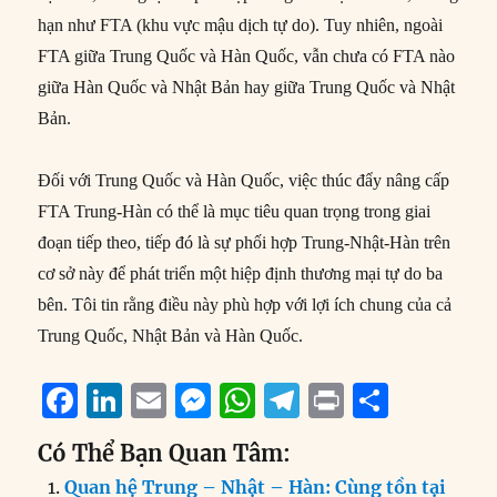
hạn như FTA (khu vực mậu dịch tự do). Tuy nhiên, ngoài
FTA giữa Trung Quốc và Hàn Quốc, vẫn chưa có FTA nào
giữa Hàn Quốc và Nhật Bản hay giữa Trung Quốc và Nhật
Bản.
Đối với Trung Quốc và Hàn Quốc, việc thúc đẩy nâng cấp
FTA Trung-Hàn có thể là mục tiêu quan trọng trong giai
đoạn tiếp theo, tiếp đó là sự phối hợp Trung-Nhật-Hàn trên
cơ sở này để phát triển một hiệp định thương mại tự do ba
bên. Tôi tin rằng điều này phù hợp với lợi ích chung của cả
Trung Quốc, Nhật Bản và Hàn Quốc.
F
Li
E
M
W
T
P
S
a
n
m
e
h
el
ri
h
Có Thể Bạn Quan Tâm:
c
k
ai
ss
at
e
n
a
Quan hệ Trung – Nhật – Hàn: Cùng tồn tại