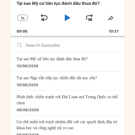
Player
Tại sao Mỹ cứ liên tục đánh đâu thua đó?
1
X
SKIP
PLAY
JUMP
CHANGE
SHARE
PLAYBACK
THIS
BACKWARD
PAUSE
FORWARD
00:00
RATE
10:21
EPISOD
Search
Episodes
Tại sao Mỹ cứ liên tục đánh đâu thua đó?
10/08/2026
Tại sao Nga vẫn tiếp tục chiến đấu dù suy yếu?
10/08/2026
Hình thức chiến tranh với Đài Loan mà Trung Quốc có thể
chọn
09/08/2026
Cơ chế miễn trừ trách nhiệm đối với các quyết định đầu tư
khoa học và công nghệ rủi ro cao
08/08/2026