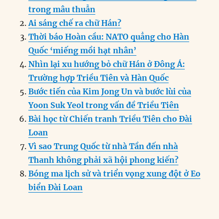
e
e
l
e
s
g
t
re
trong mâu thuẫn
b
d
n
A
r
Ai sáng chế ra chữ Hán?
o
I
g
p
a
Thời báo Hoàn cầu: NATO quẳng cho Hàn
o
n
er
p
m
Quốc ‘miếng mồi hạt nhân’
k
Nhìn lại xu hướng bỏ chữ Hán ở Đông Á:
Trường hợp Triều Tiên và Hàn Quốc
Bước tiến của Kim Jong Un và bước lùi của
Yoon Suk Yeol trong vấn đề Triều Tiên
Bài học từ Chiến tranh Triều Tiên cho Đài
Loan
Vì sao Trung Quốc từ nhà Tần đến nhà
Thanh không phải xã hội phong kiến?
Bóng ma lịch sử và triển vọng xung đột ở Eo
biển Đài Loan