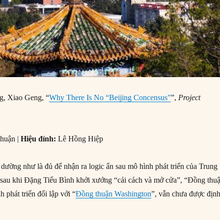
, Xiao Geng, “
Why There Is No “Beijing Concensus”
”,
Project
huận |
Hiệu đính:
Lê Hồng Hiệp
 dường như là đủ để nhận ra logic ẩn sau mô hình phát triển của Trung
au khi Đặng Tiểu Bình khởi xướng “cải cách và mở cửa”, “Đồng thu
 phát triển đối lập với “
Đồng thuận Washington
”, vẫn chưa được định