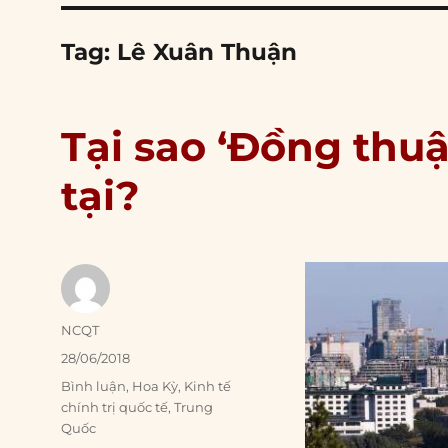
Tag:
Lê Xuân Thuận
Tại sao ‘Đồng thu
tại?
Author
NCQT
Posted
28/06/2018
on
Categories
Bình luận
,
Hoa Kỳ
,
Kinh tế
chính trị quốc tế
,
Trung
Quốc