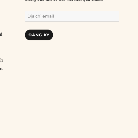
Địa
chỉ
email
hỉ
ĐĂNG KÝ
nh
qua
nh nhà cải cách cấp tiến như thế nào?”