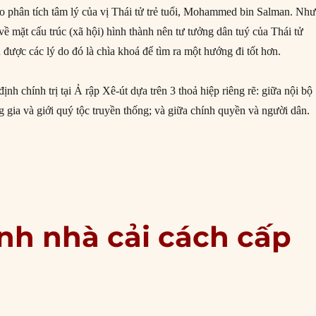
ào phân tích tâm lý của vị Thái tử trẻ tuổi, Mohammed bin Salman. Nh
về mặt cấu trúc (xã hội) hình thành nên tư tưởng dân tuý của Thái tử
ược các lý do đó là chìa khoá để tìm ra một hướng đi tốt hơn.
ịnh chính trị tại Ả rập Xê-út dựa trên 3 thoả hiệp riêng rẽ: giữa nội bộ
 gia và giới quý tộc truyền thống; và giữa chính quyền và người dân.
dỗ dân tuý tại Ả rập Xê-út”
nh nhà cải cách cấp