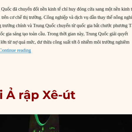
Quốc đã chuyển đổi nền kinh tế chỉ huy đóng cửa sang một nền kinh 
 trên cơ chế thị trường. Công nghiệp và dịch vụ dần thay thế nông ngh
ng trưởng chính và Trung Quốc chuyển từ quốc gia bắt chước phương 
ốc gia sáng tạo toàn cầu. Trong thời gian này, Trung Quốc giải quyết
 lớn từ nợ quá mức, dư thừa công suất tới ô nhiễm môi trường nghiêm
“Tại sao ‘Đồng thuận Bắc Kinh’ chưa tồn tại?”
Continue reading
 Ả rập Xê-út