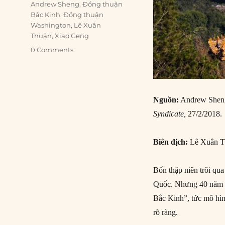
Tags
Andrew Sheng
,
Đồng thuận
Bắc Kinh
,
Đồng thuận
Washington
,
Lê Xuân
Thuận
,
Xiao Geng
0 Comments
Nguồn:
Andrew Sheng
Syndicate,
27/2/2018.
Biên dịch:
Lê Xuân T
Bốn thập niên trôi qua
Quốc. Nhưng 40 năm s
Bắc Kinh”, tức mô hình
rõ ràng.