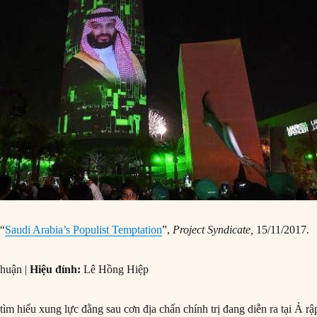
 “
Saudi Arabia’s Populist Temptation
”,
Project Syndicate,
15/11/2017.
huận |
Hiệu đính:
Lê Hồng Hiệp
ìm hiểu xung lực đằng sau cơn địa chấn chính trị đang diễn ra tại Ả rậ