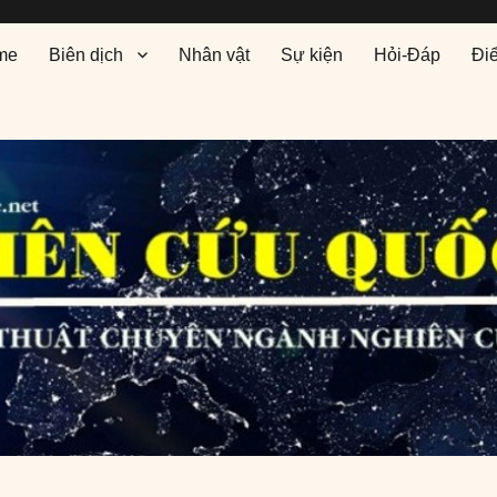
me
Biên dịch
Nhân vật
Sự kiện
Hỏi-Đáp
Đi