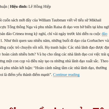
huận |
Hiệu đính:
Lê Hồng Hiệp
i cuốn sách mới đây của William Taubman viết về tiểu sử Mikhail
cựu Tổng thống Nga và phu nhân Raisa đi dạo ven bờ biển tại khu ng
bán đảo Crimea trong kỳ nghỉ, chỉ vài ngày trước khi diễn ra cuộc
đảo
. Như thói quen sau nhiều năm, những buổi đi dạo của Gorbachev và
ững cuộc trò chuyện sôi nổi. Họ tranh luận: Các nhà lãnh đạo được đị
y hoàn cảnh nhiều hơn? Và họ cho rằng các nhà lãnh đạo coi việc trải 
lưng một con cọp và điều này tạo ra những nhà lãnh đạo xuất sắc. Theo
à phu nhân kết luận: “Hoàn cảnh nâng tầm các nhà lãnh đạo, thường
“Gorbachev trở thà
coi là điểm yếu thành điểm mạnh”.
Continue reading