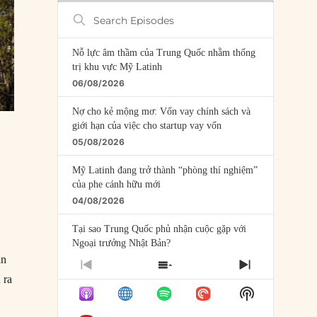
Search
Episodes
Nỗ lực âm thầm của Trung Quốc nhằm thống
trị khu vực Mỹ Latinh
06/08/2026
Nợ cho kẻ mộng mơ: Vốn vay chính sách và
giới hạn của việc cho startup vay vốn
05/08/2026
Mỹ Latinh đang trở thành “phòng thí nghiệm”
của phe cánh hữu mới
04/08/2026
Tại sao Trung Quốc phủ nhận cuộc gặp với
Ngoại trưởng Nhật Bản?
ận
04/08/2026
PREVIOUS
SHOW
NEXT
 ra
EPISODE
EPISODES
EPISODE
Điểm mù chiến lược của Trump tại Thái Bình
Show
LIST
Dương
Podcast