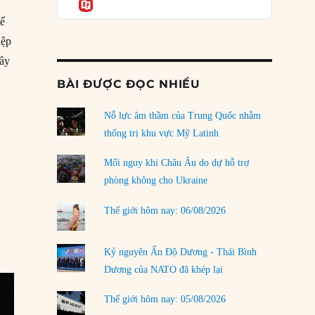
Informatio
03/08/2026
tế
Đặt cược vào thất bại: Các quỹ đầu tư mạo
iệp
hiểm quốc gia và khía cạnh chính trị của vốn
rủi ro
Tây
02/08/2026
BÀI ĐƯỢC ĐỌC NHIỀU
Làm thế nào để kết thúc Chiến tranh Iran?
Nỗ lực âm thầm của Trung Quốc nhằm
01/08/2026
thống trị khu vực Mỹ Latinh
Chiến lược kế tiếp của Bắc Kinh ở Biển Đông
31/07/2026
Mối nguy khi Châu Âu do dự hỗ trợ
phòng không cho Ukraine
Trật tự thế giới mới: Các nước nhỏ sẽ luôn
phải chịu đựng?
Thế giới hôm nay: 06/08/2026
30/07/2026
Tập tìm cách chôn vùi bê bối chấn động vòng
Kỷ nguyên Ấn Độ Dương - Thái Bình
tròn thân cận của mình
Dương của NATO đã khép lại
29/07/2026
Thế giới hôm nay: 05/08/2026
LOAD MORE