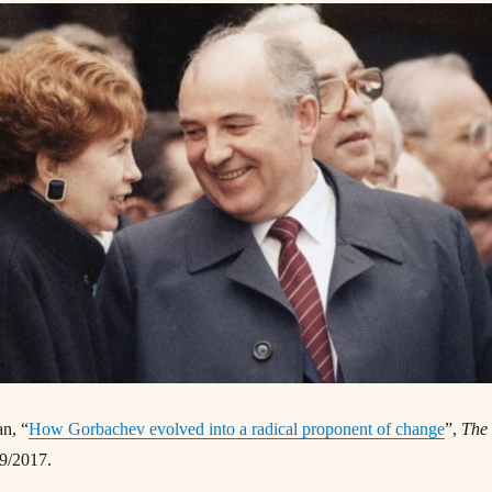
n, “
How Gorbachev evolved into a radical proponent of change
”,
The
09/2017.