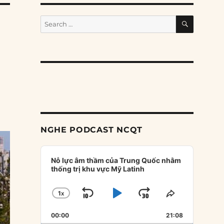
SEARCH
Search
for:
NGHE PODCAST NCQT
Audio
Player
Nỗ lực âm thầm của Trung Quốc nhằm
thống trị khu vực Mỹ Latinh
1
X
SKIP
PLAY
JUMP
CHANGE
SHARE
PLAYBACK
THIS
BACKWARD
PAUSE
FORWARD
00:00
RATE
21:08
EPISODE