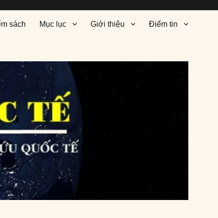
ểm sách
Mục lục
Giới thiệu
Điểm tin