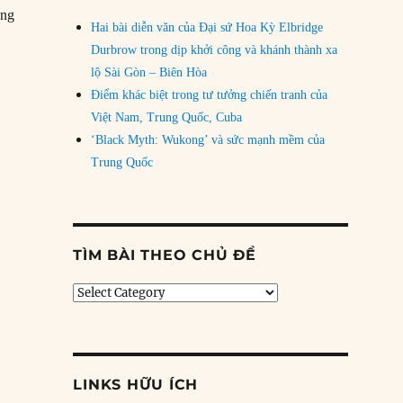
ưng
Hai bài diễn văn của Đại sứ Hoa Kỳ Elbridge
Durbrow trong dịp khởi công và khánh thành xa
lộ Sài Gòn – Biên Hòa
Điểm khác biệt trong tư tưởng chiến tranh của
Việt Nam, Trung Quốc, Cuba
‘Black Myth: Wukong’ và sức mạnh mềm của
Trung Quốc
TÌM BÀI THEO CHỦ ĐỀ
Tìm
bài
theo
chủ
đề
LINKS HỮU ÍCH