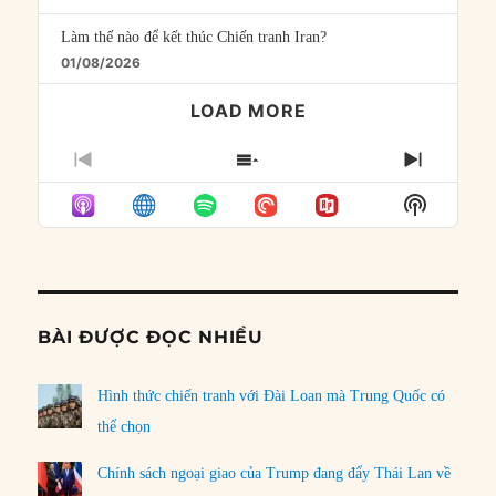
Làm thế nào để kết thúc Chiến tranh Iran?
01/08/2026
LOAD MORE
PREVIOUS
SHOW
NEXT
EPISODE
EPISODES
EPISO
Show
LIST
Podcast
Informat
BÀI ĐƯỢC ĐỌC NHIỀU
Hình thức chiến tranh với Đài Loan mà Trung Quốc có
thể chọn
Chính sách ngoại giao của Trump đang đẩy Thái Lan về