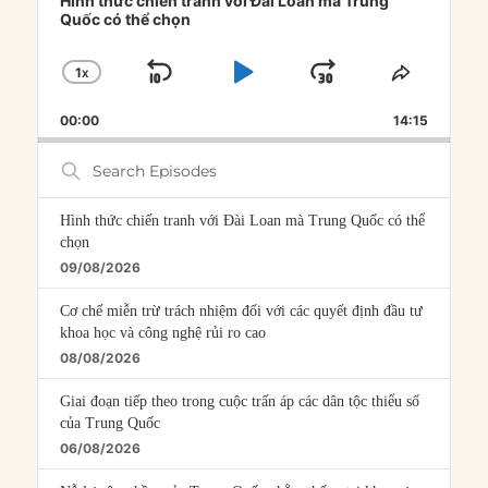
Hình thức chiến tranh với Đài Loan mà Trung
Quốc có thể chọn
1
X
SKIP
PLAY
JUMP
CHANGE
SHARE
PLAYBACK
THIS
BACKWARD
PAUSE
FORWARD
00:00
RATE
14:15
EPISOD
Search
Episodes
Hình thức chiến tranh với Đài Loan mà Trung Quốc có thể
chọn
09/08/2026
Cơ chế miễn trừ trách nhiệm đối với các quyết định đầu tư
khoa học và công nghệ rủi ro cao
08/08/2026
Giai đoạn tiếp theo trong cuộc trấn áp các dân tộc thiểu số
của Trung Quốc
06/08/2026