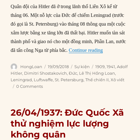
Quân đội của Hitler đã ở trong lãnh thổ Liên Xô kể từ
tháng 06. Một nỗ lực của Đức để chiếm Leningrad (trước
đó gọi là St. Petersburg) vào tháng 08 thông qua một cuộc
xâm lược bằng xe tăng lớn đã thất bại. Hitler muốn tàn sát
thành phố và giao nó cho một đồng minh, Phần Lan, nước
“19/09/1941: Đức 
đã tấn công Nga từ phía bắc.
Continue reading
Author
Posted
Categories
Tags
HongLoan
19/09/2018
Sự kiện
1909
,
1941
,
Adolf
on
Hitler
,
Dimitri Shostakovich
,
Đức
,
Lê Thị Hồng Loan
,
Leningrad
,
Luftwaffe
,
St. Petersburg
,
Thế chiến II
,
Xô viết
0 Comments
26/04/1937: Đức Quốc Xã
thử nghiệm lực lượng
không quân