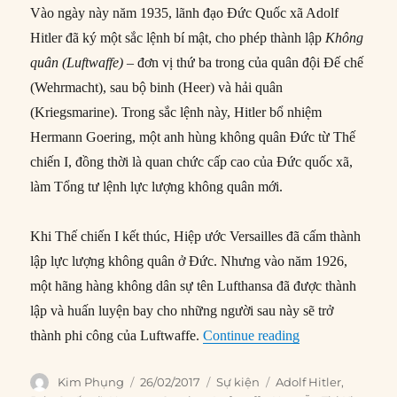
Vào ngày này năm 1935, lãnh đạo Đức Quốc xã Adolf
Hitler đã ký một sắc lệnh bí mật, cho phép thành lập
Không
quân (Luftwaffe)
– đơn vị thứ ba trong của quân đội Đế chế
(Wehrmacht), sau bộ binh (Heer) và hải quân
(Kriegsmarine). Trong sắc lệnh này, Hitler bổ nhiệm
Hermann Goering, một anh hùng không quân Đức từ Thế
chiến I, đồng thời là quan chức cấp cao của Đức quốc xã,
làm Tổng tư lệnh lực lượng không quân mới.
Khi Thế chiến I kết thúc, Hiệp ước Versailles đã cấm thành
lập lực lượng không quân ở Đức. Nhưng vào năm 1926,
một hãng hàng không dân sự tên Lufthansa đã được thành
lập và huấn luyện bay cho những người sau này sẽ trở
“26/02/1935: Hit
thành phi công của Luftwaffe.
Continue reading
Author
Posted
Categories
Tags
Kim Phụng
26/02/2017
Sự kiện
Adolf Hitler
,