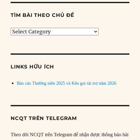
TÌM BÀI THEO CHỦ ĐỀ
Tìm
bài
theo
chủ
đề
LINKS HỮU ÍCH
Báo cáo Thường niên 2025 và Kêu gọi tài trợ năm 2026
NCQT TRÊN TELEGRAM
Theo dõi NCQT trên Telegram để nhận được thông báo bài