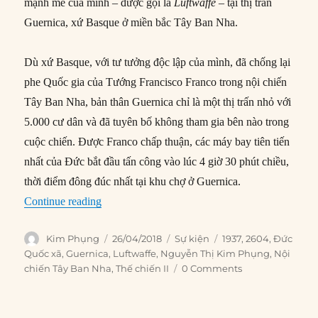
mạnh mẽ của mình – được gọi là
Luftwaffe
– tại thị trấn
Guernica, xứ Basque ở miền bắc Tây Ban Nha.
Dù xứ Basque, với tư tưởng độc lập của mình, đã chống lại
phe Quốc gia của Tướng Francisco Franco trong nội chiến
Tây Ban Nha, bản thân Guernica chỉ là một thị trấn nhỏ với
5.000 cư dân và đã tuyên bố không tham gia bên nào trong
cuộc chiến. Được Franco chấp thuận, các máy bay tiên tiến
nhất của Đức bắt đầu tấn công vào lúc 4 giờ 30 phút chiều,
thời điểm đông đúc nhất tại khu chợ ở Guernica.
“26/04/1937: Đức Quốc Xã thử nghiệm lực lượ
Continue reading
Author
Posted
Categories
Tags
Kim Phụng
26/04/2018
Sự kiện
1937
,
2604
,
Đức
on
Quốc xã
,
Guernica
,
Luftwaffe
,
Nguyễn Thị Kim Phụng
,
Nội
chiến Tây Ban Nha
,
Thế chiến II
0 Comments