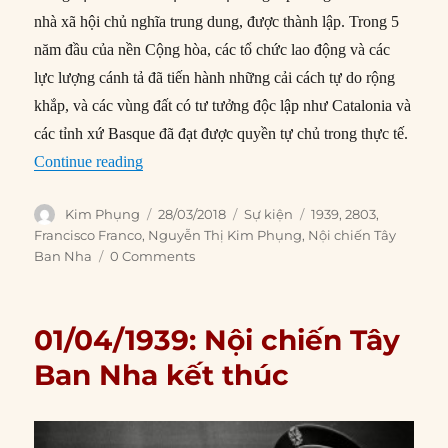
nhà xã hội chủ nghĩa trung dung, được thành lập. Trong 5
năm đầu của nền Cộng hòa, các tổ chức lao động và các
lực lượng cánh tả đã tiến hành những cải cách tự do rộng
khắp, và các vùng đất có tư tưởng độc lập như Catalonia và
các tỉnh xứ Basque đã đạt được quyền tự chủ trong thực tế.
“28/03/1939: Nội chiến Tây Ban Nha kết thúc”
Continue reading
Author
Posted
Categories
Tags
Kim Phụng
28/03/2018
Sự kiện
1939
,
2803
,
on
Francisco Franco
,
Nguyễn Thị Kim Phụng
,
Nội chiến Tây
Ban Nha
0 Comments
01/04/1939: Nội chiến Tây
Ban Nha kết thúc