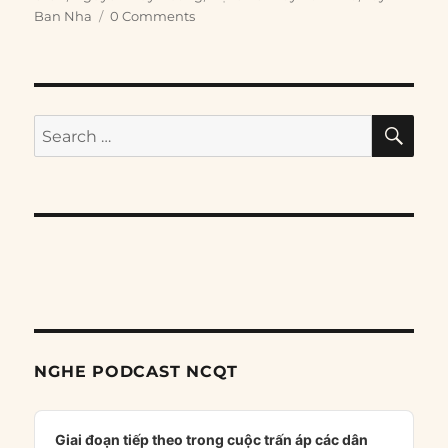
Ban Nha
0 Comments
SE
Search
for:
NGHE PODCAST NCQT
Audio
Player
Giai đoạn tiếp theo trong cuộc trấn áp các dân