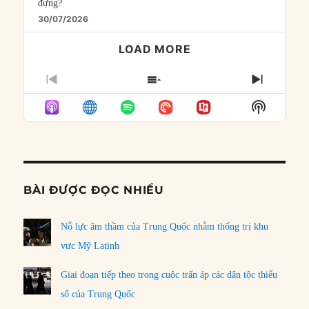
đựng?
30/07/2026
LOAD MORE
PREVIOUS
SHOW
NEXT
EPISODE
EPISODES
EPISO
Show
LIST
Podcast
Informat
BÀI ĐƯỢC ĐỌC NHIỀU
Nỗ lực âm thầm của Trung Quốc nhằm thống trị khu
vực Mỹ Latinh
Giai đoạn tiếp theo trong cuộc trấn áp các dân tộc thiểu
số của Trung Quốc