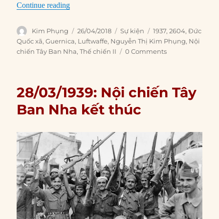
“26/04/1937: Đức Quốc Xã thử nghiệm lực lượ
Continue reading
Author
Posted
Categories
Tags
Kim Phụng
26/04/2018
Sự kiện
1937
,
2604
,
Đức
on
Quốc xã
,
Guernica
,
Luftwaffe
,
Nguyễn Thị Kim Phụng
,
Nội
chiến Tây Ban Nha
,
Thế chiến II
0 Comments
28/03/1939: Nội chiến Tây
Ban Nha kết thúc