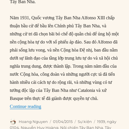
Tây Ban Nha.
Năm 1931, Quốc vương Tây Ban Nha Alfonso XIII chấp
thuận bầu cử để bầu lên Chính phủ Tây Ban Nha, và
những cử tri đã chọn bãi bỏ chế độ quân chủ để ủng hộ một
nền cộng hòa tự do với số phiếu áp đảo. Sau đó Alfonso đã
phải sống lưu vong, và nền Cộng hòa Đệ nhị, ban đầu nằm
dưới sự lãnh đạo của tầng lớp trung lưu tự do và xã hội chủ
nghĩa trung dung, được thành lập. Trong năm năm đầu của
nước Cộng hòa, công đoàn và những người cực tả đã tiến
hành nhiều cải cách tự do rộng rãi, và những vùng có tư
tưởng độc lập của Tây Ban Nha như Catalonia và xứ
Basque trên thực tế đã giành được quyền tự chủ.
“01/04/1939: Nội chiến Tây Ban Nha kết thúc”
Continue reading
Author
Posted
Categories
Tags
Hoang Nguyen
01/04/2015
Sự kiện
1939
,
ngày
on
0104
,
Nguyễn Huy Hoàng
,
Nội chiến Tây Ban Nha
,
Tây