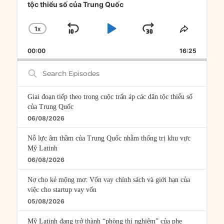
tộc thiểu số của Trung Quốc
1
X
SKIP
PLAY
JUMP
CHANGE
SHARE
PLAYBACK
THIS
BACKWARD
PAUSE
FORWARD
00:00
RATE
16:25
EPISOD
Search
Episodes
Giai đoạn tiếp theo trong cuộc trấn áp các dân tộc thiểu số
của Trung Quốc
06/08/2026
Nỗ lực âm thầm của Trung Quốc nhằm thống trị khu vực
Mỹ Latinh
06/08/2026
Nợ cho kẻ mộng mơ: Vốn vay chính sách và giới hạn của
việc cho startup vay vốn
05/08/2026
Mỹ Latinh đang trở thành “phòng thí nghiệm” của phe