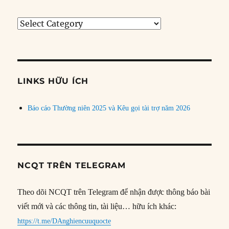
Tìm
bài
theo
chủ
đề
LINKS HỮU ÍCH
Báo cáo Thường niên 2025 và Kêu gọi tài trợ năm 2026
NCQT TRÊN TELEGRAM
Theo dõi NCQT trên Telegram để nhận được thông báo bài
viết mới và các thông tin, tài liệu… hữu ích khác:
https://t.me/DAnghiencuuquocte