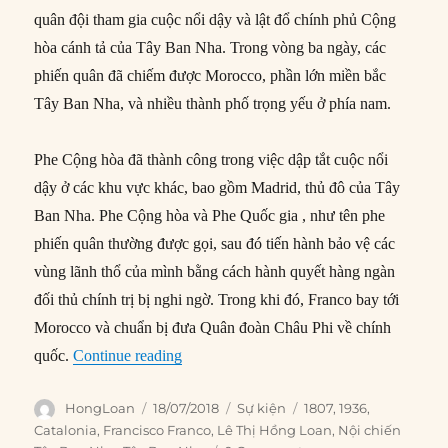
quân đội tham gia cuộc nổi dậy và lật đổ chính phủ Cộng
hòa cánh tả của Tây Ban Nha. Trong vòng ba ngày, các
phiến quân đã chiếm được Morocco, phần lớn miền bắc
Tây Ban Nha, và nhiều thành phố trọng yếu ở phía nam.
Phe Cộng hòa đã thành công trong việc dập tắt cuộc nổi
dậy ở các khu vực khác, bao gồm Madrid, thủ đô của Tây
Ban Nha. Phe Cộng hòa và Phe Quốc gia , như tên phe
phiến quân thường được gọi, sau đó tiến hành bảo vệ các
vùng lãnh thổ của mình bằng cách hành quyết hàng ngàn
đối thủ chính trị bị nghi ngờ. Trong khi đó, Franco bay tới
Morocco và chuẩn bị đưa Quân đoàn Châu Phi về chính
“18/07/1936: Nội chiến Tây Ban Nha bù
quốc.
Continue reading
Author
Posted
Categories
Tags
HongLoan
18/07/2018
Sự kiện
1807
,
1936
,
on
Catalonia
,
Francisco Franco
,
Lê Thị Hồng Loan
,
Nội chiến