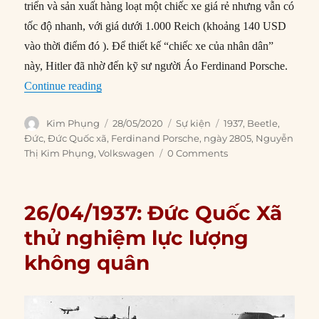
triển và sản xuất hàng loạt một chiếc xe giá rẻ nhưng vẫn có
tốc độ nhanh, với giá dưới 1.000 Reich (khoảng 140 USD
vào thời điểm đó ). Để thiết kế “chiếc xe của nhân dân”
này, Hitler đã nhờ đến kỹ sư người Áo Ferdinand Porsche.
“28/05/1937: Volkswagen được thành lập”
Continue reading
Author
Posted
Categories
Tags
Kim Phụng
28/05/2020
Sự kiện
1937
,
Beetle
,
on
Đức
,
Đức Quốc xã
,
Ferdinand Porsche
,
ngày 2805
,
Nguyễn
Thị Kim Phụng
,
Volkswagen
0 Comments
26/04/1937: Đức Quốc Xã
thử nghiệm lực lượng
không quân