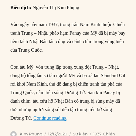
Biên dịch:
Nguyễn Thị Kim Phụng
Vào ngày này năm 1937, trong trận Nam Kinh thuộc Chiến
tranh Trung – Nhật, pháo hạm Panay của Mỹ đã bị máy bay
tiêm kích Nhật Bản tấn công và đánh chìm trong vùng biển
của Trung Quốc.
Con tàu Mỹ, vốn trung lập trong xung đột Trung – Nhật,
đang hộ tống tàu sơ tán người Mỹ và ba xà lan Standard Oil
rời khỏi Nam Kinh, thủ đô đang bị chiến tranh tàn phá của
Trung Quốc, nằm trên sông Dương Tử. Sau khi Panay bị
đánh chìm, tàu cứu hộ Nhật Bản có trang bị súng máy đã
đưa những người sống sót đến tập trung trên bờ sông
“12/12/1937: Tàu USS Panay bị Nh
Dương Tử.
Continue reading
Author
Posted
Categories
Tags
Kim Phụng
12/12/2020
Sự kiện
1937
,
Chiến