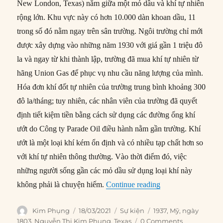
New London, Texas) nằm giữa một mỏ dầu và khí tự nhiên
rộng lớn. Khu vực này có hơn 10.000 dàn khoan dầu, 11
trong số đó nằm ngay trên sân trường. Ngôi trường chỉ mới
được xây dựng vào những năm 1930 với giá gần 1 triệu đô
la và ngay từ khi thành lập, trường đã mua khí tự nhiên từ
hãng Union Gas để phục vụ nhu cầu năng lượng của mình.
Hóa đơn khí đốt tự nhiên của trường trung bình khoảng 300
đô la/tháng; tuy nhiên, các nhân viên của trường đã quyết
định tiết kiệm tiền bằng cách sử dụng các đường ống khí
ướt do Công ty Parade Oil điều hành nằm gần trường. Khí
ướt là một loại khí kém ổn định và có nhiều tạp chất hơn so
với khí tự nhiên thông thường. Vào thời điểm đó, việc
những người sống gần các mỏ dầu sử dụng loại khí này
“18/03/1937: Nổ khí
không phải là chuyện hiếm.
Continue reading
Author
Posted
Categories
Tags
Kim Phụng
18/03/2021
Sự kiện
1937
,
Mỹ
,
ngày
on
1803
,
Nguyễn Thị Kim Phụng
,
Texas
0 Comments