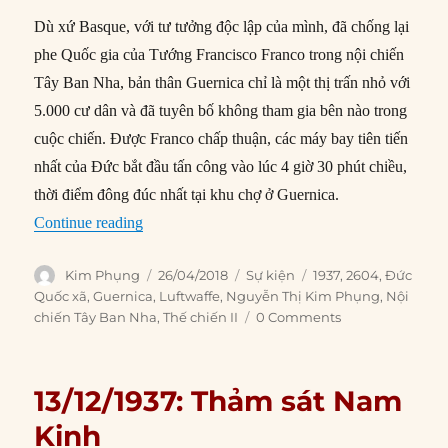
Dù xứ Basque, với tư tưởng độc lập của mình, đã chống lại
phe Quốc gia của Tướng Francisco Franco trong nội chiến
Tây Ban Nha, bản thân Guernica chỉ là một thị trấn nhỏ với
5.000 cư dân và đã tuyên bố không tham gia bên nào trong
cuộc chiến. Được Franco chấp thuận, các máy bay tiên tiến
nhất của Đức bắt đầu tấn công vào lúc 4 giờ 30 phút chiều,
thời điểm đông đúc nhất tại khu chợ ở Guernica.
“26/04/1937: Đức Quốc Xã thử nghiệm lực lượ
Continue reading
Author
Posted
Categories
Tags
Kim Phụng
26/04/2018
Sự kiện
1937
,
2604
,
Đức
on
Quốc xã
,
Guernica
,
Luftwaffe
,
Nguyễn Thị Kim Phụng
,
Nội
chiến Tây Ban Nha
,
Thế chiến II
0 Comments
13/12/1937: Thảm sát Nam
Kinh