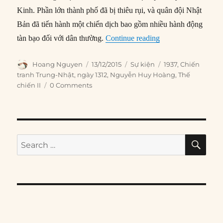
Kinh. Phần lớn thành phố đã bị thiêu rụi, và quân đội Nhật
Bản đã tiến hành một chiến dịch bao gồm nhiều hành động
“13/12/1937: Thảm
tàn bạo đối với dân thường.
Continue reading
Author
Posted
Categories
Tags
Hoang Nguyen
13/12/2015
Sự kiện
1937
,
Chiến
on
tranh Trung-Nhật
,
ngày 1312
,
Nguyễn Huy Hoàng
,
Thế
chiến II
0 Comments
SE
Search
for: