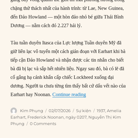
chặng thử thách nhất của hành trình: từ Lae, New Guinea,
đến Đảo Howland — một hòn đảo nhỏ bé giữa Thái Bình
Dương — nằm cách đó 2.227 hải lý.
Tàu tuần duyên Itasca của Lực lượng Tuần duyên Mỹ đã
giữ liên lạc vô tuyến một cách gián đoạn với Earhart khi bà
tiếp cận Đảo Howland và nhận được các tin nhắn cho biết
bà đã bị lạc và sắp hết nhiên liệu. Ngay sau đó, bà có lẽ đã
cố gắng hạ cánh khẩn cấp chiếc Lockheed xuống đại
dương. Người ta chưa từng tìm thấy bất cứ dấu vết nào của
“02/07/1937: Amelia Earha
Earhart hay Noonan.
Continue reading
Author
Posted
Categories
Tags
Kim Phụng
02/07/2026
Sự kiện
1937
,
Amelia
on
Earhart
,
Frederick Noonan
,
ngày 0207
,
Nguyễn Thị Kim
Phụng
0 Comments