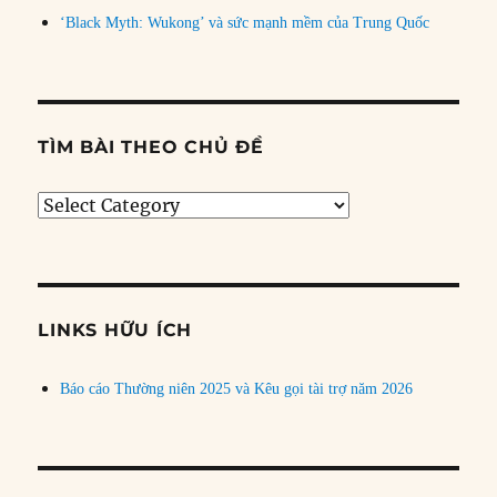
‘Black Myth: Wukong’ và sức mạnh mềm của Trung Quốc
TÌM BÀI THEO CHỦ ĐỀ
Tìm
bài
theo
chủ
đề
LINKS HỮU ÍCH
Báo cáo Thường niên 2025 và Kêu gọi tài trợ năm 2026