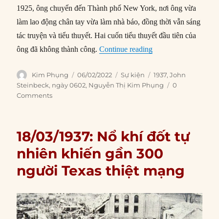
1925, ông chuyển đến Thành phố New York, nơi ông vừa
làm lao động chân tay vừa làm nhà báo, đồng thời vẫn sáng
tác truyện và tiểu thuyết. Hai cuốn tiểu thuyết đầu tiên của
“06/02/1937: Tiểu t
ông đã không thành công.
Continue reading
Author
Posted
Categories
Tags
Kim Phụng
06/02/2022
Sự kiện
1937
,
John
on
Steinbeck
,
ngày 0602
,
Nguyễn Thị Kim Phụng
0
Comments
18/03/1937: Nổ khí đốt tự
nhiên khiến gần 300
người Texas thiệt mạng