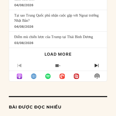
04/08/2026
Tại sao Trung Quốc phủ nhận cuộc gặp với Ngoại trưởng
Nhật Bản?
04/08/2026
Điểm mù chiến lược của Trump tại Thái Bình Dương
03/08/2026
LOAD MORE
PREVIOUS
SHOW
NEXT
EPISODE
EPISODES
EPISO
Show
LIST
Podcast
Informat
BÀI ĐƯỢC ĐỌC NHIỀU