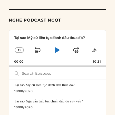
NGHE PODCAST NCQT
Audio
Player
Tại sao Mỹ cứ liên tục đánh đâu thua đó?
1
X
SKIP
PLAY
JUMP
CHANGE
SHARE
PLAYBACK
THIS
BACKWARD
PAUSE
FORWARD
00:00
RATE
10:21
EPISOD
Search
Episodes
Tại sao Mỹ cứ liên tục đánh đâu thua đó?
10/08/2026
Tại sao Nga vẫn tiếp tục chiến đấu dù suy yếu?
10/08/2026