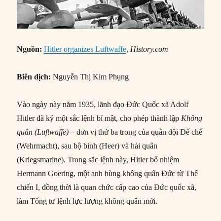
Nguồn:
Hitler organizes Luftwaffe
,
History.com
Biên dịch:
Nguyễn Thị Kim Phụng
Vào ngày này năm 1935, lãnh đạo Đức Quốc xã Adolf
Hitler đã ký một sắc lệnh bí mật, cho phép thành lập
Không
quân (Luftwaffe)
– đơn vị thứ ba trong của quân đội Đế chế
(Wehrmacht), sau bộ binh (Heer) và hải quân
(Kriegsmarine). Trong sắc lệnh này, Hitler bổ nhiệm
Hermann Goering, một anh hùng không quân Đức từ Thế
chiến I, đồng thời là quan chức cấp cao của Đức quốc xã,
làm Tổng tư lệnh lực lượng không quân mới.