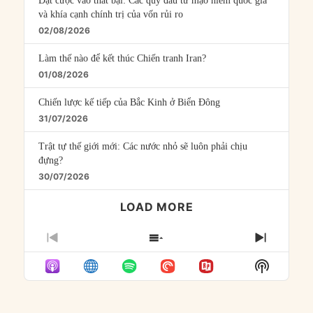
Đặt cược vào thất bại: Các quỹ đầu tư mạo hiểm quốc gia
và khía cạnh chính trị của vốn rủi ro
02/08/2026
Làm thế nào để kết thúc Chiến tranh Iran?
01/08/2026
Chiến lược kế tiếp của Bắc Kinh ở Biển Đông
31/07/2026
Trật tự thế giới mới: Các nước nhỏ sẽ luôn phải chịu
đựng?
30/07/2026
LOAD MORE
PREVIOUS
SHOW
NEXT
EPISODE
EPISODES
EPISO
Show
LIST
Podcast
Informat