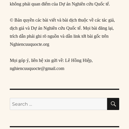
không phải quan điểm của Dự án Nghiên cứu Quốc tế.
© Bản quyền các bài viết và bài dịch thuộc về các tác giả,
dịch giả và Dự án Nghiên cứu Quốc tế. Mọi bài đăng lại,
trích dẫn phải ghi rõ nguồn và dẫn link tới bài gốc trên
Nghiencuuquocte.org
Mọi góp ý, liên hệ xin gửi về: Lê Hồng Hiệp,
nghiencuuquocte@gmail.com
SE
Search
for: