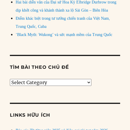
Hai bài diễn văn của Đại sứ Hoa Kỳ Elbridge Durbrow trong
dịp khởi công và khánh thành xa lộ Sài Gòn – Biên Hòa
Điểm khác biệt trong tư tưởng chiến tranh của Việt Nam,
Trung Quốc, Cuba
‘Black Myth: Wukong’ và sức mạnh mềm của Trung Quốc
TÌM BÀI THEO CHỦ ĐỀ
Tìm
bài
theo
chủ
đề
LINKS HỮU ÍCH