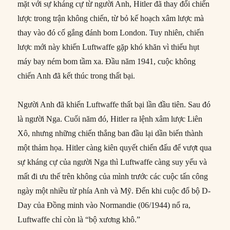
mặt với sự kháng cự từ người Anh, Hitler đã thay đổi chiến
lược trong trận không chiến, từ bỏ kế hoạch xâm lược mà
thay vào đó cố gắng đánh bom London. Tuy nhiên, chiến
lược mới này khiến Luftwaffe gặp khó khăn vì thiếu hụt
máy bay ném bom tầm xa. Đầu năm 1941, cuộc không
chiến Anh đã kết thúc trong thất bại.
Người Anh đã khiến Luftwaffe thất bại lần đầu tiên. Sau đó
là người Nga. Cuối năm đó, Hitler ra lệnh xâm lược Liên
Xô, nhưng những chiến thắng ban đầu lại dần biến thành
một thảm họa. Hitler càng kiên quyết chiến đấu để vượt qua
sự kháng cự của người Nga thì Luftwaffe càng suy yếu và
mất đi ưu thế trên không của mình trước các cuộc tấn công
ngày một nhiều từ phía Anh và Mỹ. Đến khi cuộc đổ bộ D-
Day của Đồng minh vào Normandie (06/1944) nổ ra,
Luftwaffe chỉ còn là “bộ xương khô.”