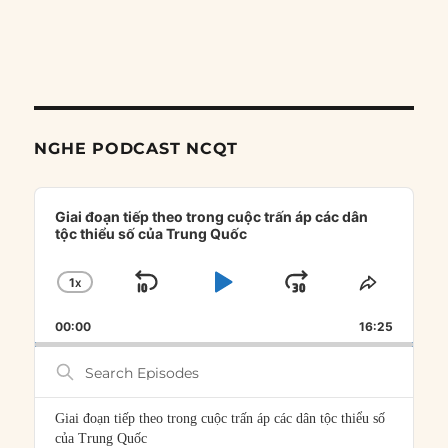
NGHE PODCAST NCQT
Audio
Player
Giai đoạn tiếp theo trong cuộc trấn áp các dân
tộc thiểu số của Trung Quốc
1
X
SKIP
PLAY
JUMP
CHANGE
SHARE
PLAYBACK
THIS
BACKWARD
PAUSE
FORWARD
00:00
RATE
16:25
EPISOD
Search
Episodes
Giai đoạn tiếp theo trong cuộc trấn áp các dân tộc thiểu số
của Trung Quốc