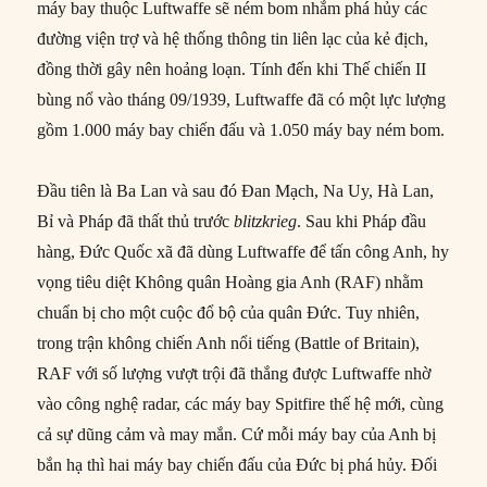
máy bay thuộc Luftwaffe sẽ ném bom nhắm phá hủy các
đường viện trợ và hệ thống thông tin liên lạc của kẻ địch,
đồng thời gây nên hoảng loạn. Tính đến khi Thế chiến II
bùng nổ vào tháng 09/1939, Luftwaffe đã có một lực lượng
gồm 1.000 máy bay chiến đấu và 1.050 máy bay ném bom.
Đầu tiên là Ba Lan và sau đó Đan Mạch, Na Uy, Hà Lan,
Bỉ và Pháp đã thất thủ trước
blitzkrieg
. Sau khi Pháp đầu
hàng, Đức Quốc xã đã dùng Luftwaffe để tấn công Anh, hy
vọng tiêu diệt Không quân Hoàng gia Anh (RAF) nhằm
chuẩn bị cho một cuộc đổ bộ của quân Đức. Tuy nhiên,
trong trận không chiến Anh nổi tiếng (Battle of Britain),
RAF với số lượng vượt trội đã thắng được Luftwaffe nhờ
vào công nghệ radar, các máy bay Spitfire thế hệ mới, cùng
cả sự dũng cảm và may mắn. Cứ mỗi máy bay của Anh bị
bắn hạ thì hai máy bay chiến đấu của Đức bị phá hủy. Đối