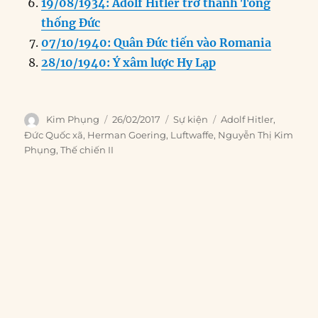
19/08/1934: Adolf Hitler trở thành Tổng
thống Đức
07/10/1940: Quân Đức tiến vào Romania
28/10/1940: Ý xâm lược Hy Lạp
Author
Posted
Categories
Tags
Kim Phụng
26/02/2017
Sự kiện
Adolf Hitler
,
on
Đức Quốc xã
,
Herman Goering
,
Luftwaffe
,
Nguyễn Thị Kim
Phụng
,
Thế chiến II