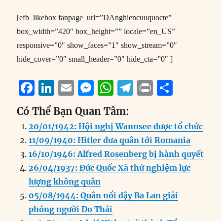
[efb_likebox fanpage_url=”DAnghiencuuquocte”
box_width=”420″ box_height=”” locale=”en_US”
responsive=”0″ show_faces=”1″ show_stream=”0″
hide_cover=”0″ small_header=”0″ hide_cta=”0″ ]
F
Li
E
M
W
T
P
S
a
n
m
e
h
el
ri
h
Có Thể Bạn Quan Tâm:
c
k
ai
ss
at
e
n
a
20/01/1942: Hội nghị Wannsee được tổ chức
e
e
l
e
s
g
t
re
11/09/1940: Hitler đưa quân tới Romania
b
d
n
A
r
16/10/1946: Alfred Rosenberg bị hành quyết
o
I
g
p
a
26/04/1937: Đức Quốc Xã thử nghiệm lực
o
n
er
p
m
lượng không quân
k
05/08/1944: Quân nổi dậy Ba Lan giải
phóng người Do Thái