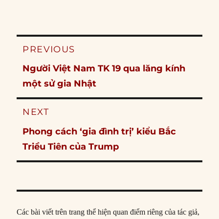
Post
PREVIOUS
navigation
Previous
Người Việt Nam TK 19 qua lăng kính
post:
một sử gia Nhật
NEXT
Next
Phong cách ‘gia đình trị’ kiểu Bắc
post:
Triều Tiên của Trump
Các bài viết trên trang thể hiện quan điểm riêng của tác giả,