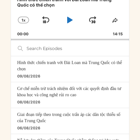
Quốc có thể chọn
1
X
SKIP
PLAY
JUMP
CHANGE
SHARE
PLAYBACK
THIS
BACKWARD
PAUSE
FORWARD
00:00
RATE
14:15
EPISOD
Search
Episodes
Hình thức chiến tranh với Đài Loan mà Trung Quốc có thể
chọn
09/08/2026
Cơ chế miễn trừ trách nhiệm đối với các quyết định đầu tư
khoa học và công nghệ rủi ro cao
08/08/2026
Giai đoạn tiếp theo trong cuộc trấn áp các dân tộc thiểu số
của Trung Quốc
06/08/2026