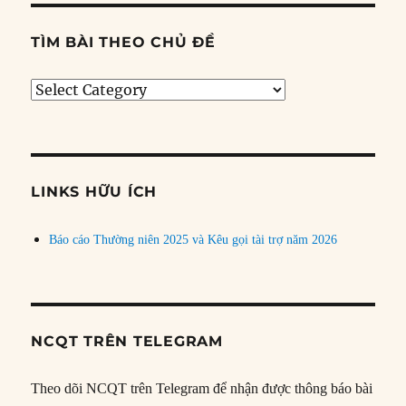
TÌM BÀI THEO CHỦ ĐỀ
Tìm
bài
theo
chủ
đề
LINKS HỮU ÍCH
Báo cáo Thường niên 2025 và Kêu gọi tài trợ năm 2026
NCQT TRÊN TELEGRAM
Theo dõi NCQT trên Telegram để nhận được thông báo bài