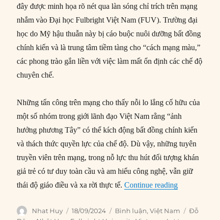
đây được minh họa rõ nét qua làn sóng chỉ trích trên mạng
nhắm vào Đại học Fulbright Việt Nam (FUV). Trường đại
học do Mỹ hậu thuẫn này bị cáo buộc nuôi dưỡng bất đồng
chính kiến ​​và là trung tâm tiềm tàng cho “cách mạng màu,”
các phong trào gắn liền với việc làm mất ổn định các chế độ
chuyên chế.
Những tấn công trên mạng cho thấy nỗi lo lắng cố hữu của
một số nhóm trong giới lãnh đạo Việt Nam rằng “ảnh
hưởng phương Tây” có thể kích động bất đồng chính kiến ​​
và thách thức quyền lực của chế độ. Dù vậy, những tuyên
truyền viên trên mạng, trong nỗ lực thu hút đối tượng khán
giả trẻ có tư duy toàn cầu và am hiểu công nghệ, vẫn giữ
“Điều gì thúc
thái độ giáo điều và xa rời thực tế.
Continue reading
Author
Posted
Categories
Tags
Nhat Huy
18/09/2024
Bình luận
,
Việt Nam
Đỗ