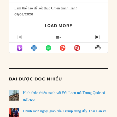
Làm thế nào để kết thúc Chiến tranh Iran?
01/08/2026
LOAD MORE
PREVIOUS
SHOW
NEXT
EPISODE
EPISODES
EPISO
Show
LIST
Podcast
Informat
BÀI ĐƯỢC ĐỌC NHIỀU
Hình thức chiến tranh với Đài Loan mà Trung Quốc có
thể chọn
Chính sách ngoại giao của Trump đang đẩy Thái Lan về