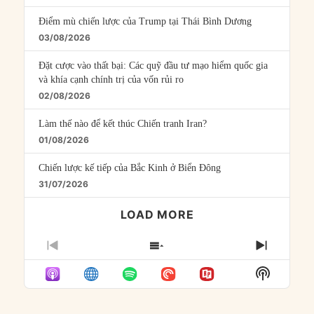
Điểm mù chiến lược của Trump tại Thái Bình Dương
03/08/2026
Đặt cược vào thất bại: Các quỹ đầu tư mạo hiểm quốc gia
và khía cạnh chính trị của vốn rủi ro
02/08/2026
Làm thế nào để kết thúc Chiến tranh Iran?
01/08/2026
Chiến lược kế tiếp của Bắc Kinh ở Biển Đông
31/07/2026
LOAD MORE
PREVIOUS
SHOW
NEXT
EPISODE
EPISODES
EPISO
Show
LIST
Podcast
Informat