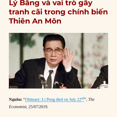
Lý Bằng và vai trò gây
tranh cãi trong chính biến
Thiên An Môn
nd
Nguồn:
“
Obituary: Li Peng died on July 22
”,
The
Economist,
25/07/2019.