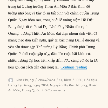
trung tại Quảng trường Thiên An Môn ở Bắc Kinh để
tưởng nhớ ông và bày tỏ sự bất bình với chính quyền Trung
Quốc. Ngày hôm sau, trong buổi lễ tưởng niệm Hồ Diệu
Bang được tổ chức tại Đại Lễ đường Nhân dân cạnh
Quảng trường Thiên An Môn, đại diện nhóm sinh viên đã
mang theo đơn kiến nghị, quỳ tại bậc thang Đại lễ đường và
yêu cầu được gặp Thủ tướng Lý Bằng. Chính phủ Trung
Quốc từ chối cuộc gặp này, dẫn đến cuộc bãi khóa của
nhiều trường đại học trên khắp đất nước, cùng với đó là lời
“21/04/1989: 
kêu gọi cải cách dân chủ rộng rãi.
Continue reading
Author
Posted
Categories
Tags
Kim Phụng
21/04/2020
Sự kiện
1989
,
Hồ Diệu
on
Bang
,
Lý Bằng
,
ngày 2104
,
Nguyễn Thị Kim Phụng
,
Thiên
An Môn
,
Trung Quốc
0 Comments