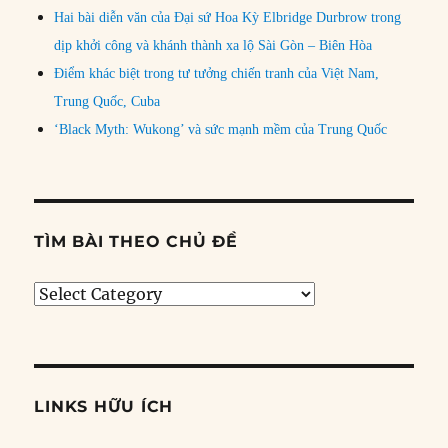
Hai bài diễn văn của Đại sứ Hoa Kỳ Elbridge Durbrow trong
dịp khởi công và khánh thành xa lộ Sài Gòn – Biên Hòa
Điểm khác biệt trong tư tưởng chiến tranh của Việt Nam,
Trung Quốc, Cuba
‘Black Myth: Wukong’ và sức mạnh mềm của Trung Quốc
TÌM BÀI THEO CHỦ ĐỀ
Tìm
bài
theo
chủ
đề
LINKS HỮU ÍCH