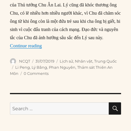
của Thủ tướng Chu Ân Lai. Lý cũng đã khóc thương ông
Chu, có lẽ nhiều hơn nhiều người khác, vì Chu đã chăm sóc
ông từ khi ông còn là một đứa trẻ sau khi cha ông bị giết, hi
sinh vì cuộc đấu tranh của cách mạng. Đạo đức và nguyên
tắc của Chu đã ảnh hưởng sâu sắc đến Lý sau này.
“Lý Bằng và vai trò gây tranh cãi trong chính 
Continue reading
Author
Posted
Categories
NCQT
31/07/2019
Lịch sử
,
Nhân vật
,
Trung Quốc
on
Tags
Li Peng
,
Lý Bằng
,
Phan Nguyên
,
Thảm sát Thiên An
Môn
0 Comments
SE
Search
for: