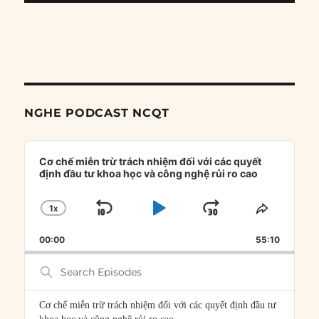
NGHE PODCAST NCQT
Audio
Player
Cơ chế miễn trừ trách nhiệm đối với các quyết
định đầu tư khoa học và công nghệ rủi ro cao
1
X
SKIP
PLAY
JUMP
CHANGE
SHARE
PLAYBACK
THIS
BACKWARD
PAUSE
FORWARD
00:00
RATE
55:10
EPISOD
Search
Episodes
Cơ chế miễn trừ trách nhiệm đối với các quyết định đầu tư