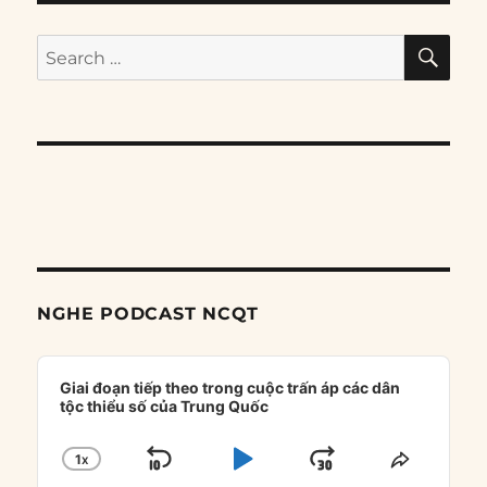
SE
Search
for:
NGHE PODCAST NCQT
Audio
Player
Giai đoạn tiếp theo trong cuộc trấn áp các dân
tộc thiểu số của Trung Quốc
1
X
SKIP
PLAY
JUMP
CHANGE
SHARE