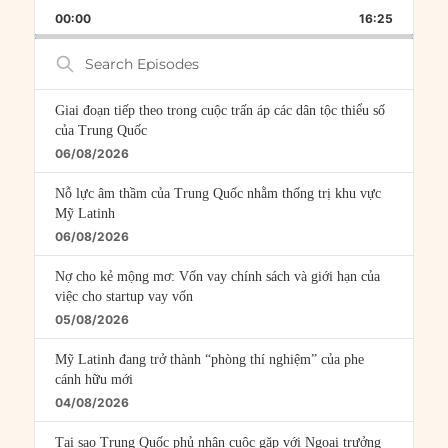
PLAYBACK
THIS
BACKWARD
PAUSE
FORWARD
00:00
RATE
16:25
EPISOD
Search
Episodes
Giai đoạn tiếp theo trong cuộc trấn áp các dân tộc thiểu số
của Trung Quốc
06/08/2026
Nỗ lực âm thầm của Trung Quốc nhằm thống trị khu vực
Mỹ Latinh
06/08/2026
Nợ cho kẻ mộng mơ: Vốn vay chính sách và giới hạn của
việc cho startup vay vốn
05/08/2026
Mỹ Latinh đang trở thành “phòng thí nghiệm” của phe
cánh hữu mới
04/08/2026
Tại sao Trung Quốc phủ nhận cuộc gặp với Ngoại trưởng