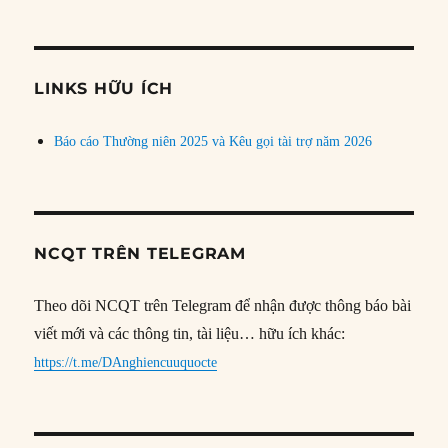
bài
theo
chủ
đề
LINKS HỮU ÍCH
Báo cáo Thường niên 2025 và Kêu gọi tài trợ năm 2026
NCQT TRÊN TELEGRAM
Theo dõi NCQT trên Telegram để nhận được thông báo bài
viết mới và các thông tin, tài liệu… hữu ích khác:
https://t.me/DAnghiencuuquocte