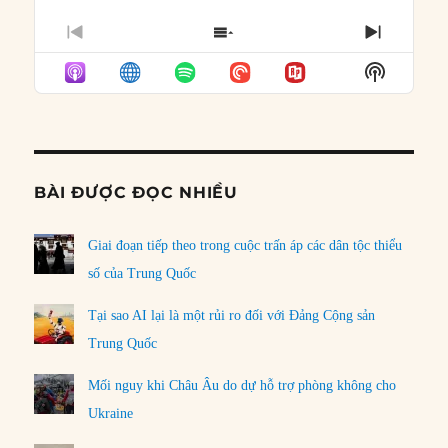
PREVIOUS
SHOW
NEXT
EPISODE
EPISODES
EPISO
Show
LIST
Podcast
Informat
BÀI ĐƯỢC ĐỌC NHIỀU
Giai đoạn tiếp theo trong cuộc trấn áp các dân tộc thiểu
số của Trung Quốc
Tại sao AI lại là một rủi ro đối với Đảng Cộng sản
Trung Quốc
Mối nguy khi Châu Âu do dự hỗ trợ phòng không cho
Ukraine