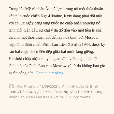
Trong lúc Mỹ và châu Âu nỗ lực hướng tới một thỏa thuận
kết thúc cuộc chiến Nga-Ukraine, Kyiv đang phải đối mặt
với áp lực ngày càng tăng buộc họ chấp nhận nhượng bộ
lãnh thổ. Gần đây, sự chú ý đã đổ dồn vào một tiền lệ khả
thi cho một thỏa thuận đổi đất lấy hòa bình với Moscow:
hiệp định đình chiến Phần Lan-Liên Xô năm 1944, được ký
sau hai cuộc chiến liên tiếp giữa hai nước láng giềng.
Helsinki chấp nhận chuyển giao vĩnh viễn một phần lớn
lãnh thổ của Phần Lan cho Moscow và từ đó không bao giờ
“Bóng ma ‘Phần Lan hóa’ ám ản
bị tấn công nữa.
Continue reading
Author
Posted
Categories
Kim Phụng
19/09/2025
An ninh quốc tế
,
Bình
on
Tags
luận
,
Châu Âu
,
Nga
Kristi Raik
,
Nguyễn Thị Kim Phụng
,
Phần Lan
,
Phần Lan hóa
,
Ukraine
0 Comments