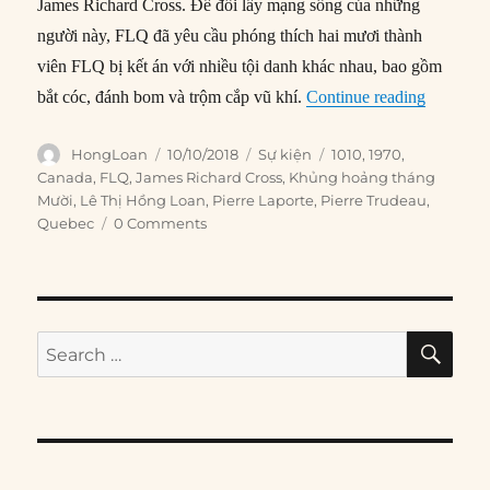
James Richard Cross. Để đổi lấy mạng sống của những
người này, FLQ đã yêu cầu phóng thích hai mươi thành
viên FLQ bị kết án với nhiều tội danh khác nhau, bao gồm
“10/10/1
bắt cóc, đánh bom và trộm cắp vũ khí.
Continue reading
Author
Posted
Categories
Tags
HongLoan
10/10/2018
Sự kiện
1010
,
1970
,
on
Canada
,
FLQ
,
James Richard Cross
,
Khủng hoảng tháng
Mười
,
Lê Thị Hồng Loan
,
Pierre Laporte
,
Pierre Trudeau
,
Quebec
0 Comments
SE
Search
for: