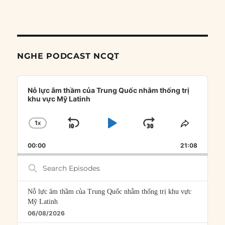
NGHE PODCAST NCQT
Audio
Player
Nỗ lực âm thầm của Trung Quốc nhằm thống trị
khu vực Mỹ Latinh
1
X
SKIP
PLAY
JUMP
CHANGE
SHARE
PLAYBACK
THIS
BACKWARD
PAUSE
FORWARD
00:00
RATE
21:08
EPISOD
Search
Episodes
Nỗ lực âm thầm của Trung Quốc nhằm thống trị khu vực
Mỹ Latinh
06/08/2026