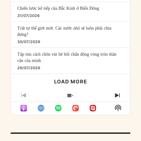
Chiến lược kế tiếp của Bắc Kinh ở Biển Đông
31/07/2026
Trật tự thế giới mới: Các nước nhỏ sẽ luôn phải chịu
đựng?
30/07/2026
Tập tìm cách chôn vùi bê bối chấn động vòng tròn thân
cận của mình
29/07/2026
LOAD MORE
PREVIOUS
SHOW
NEXT
EPISODE
EPISODES
EPISO
Show
LIST
Podcast
Informat