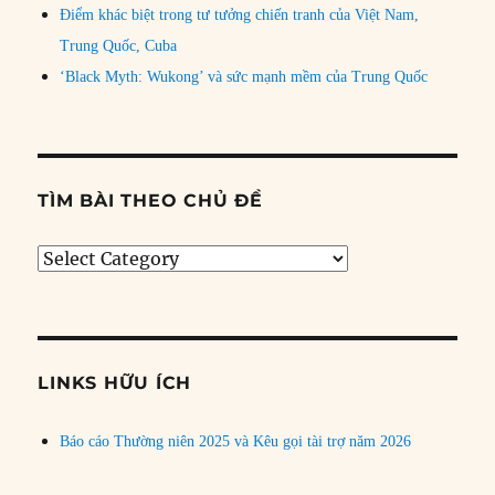
Điểm khác biệt trong tư tưởng chiến tranh của Việt Nam,
Trung Quốc, Cuba
‘Black Myth: Wukong’ và sức mạnh mềm của Trung Quốc
TÌM BÀI THEO CHỦ ĐỀ
Tìm
bài
theo
chủ
đề
LINKS HỮU ÍCH
Báo cáo Thường niên 2025 và Kêu gọi tài trợ năm 2026