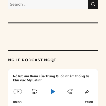
SE
Search
for:
NGHE PODCAST NCQT
Audio
Player
Nỗ lực âm thầm của Trung Quốc nhằm thống trị
khu vực Mỹ Latinh
1
X
SKIP
PLAY
JUMP
CHANGE
SHARE
PLAYBACK
THIS
BACKWARD
PAUSE
FORWARD
00:00
RATE
21:08
EPISOD