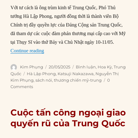
Với tư cách là ông trùm kinh tế Trung Quốc, Phó Thủ
tướng Hà Lập Phong, người đồng thời là thành viên Bộ
Chính trị đầy quyền lực của Đảng Cộng sản Trung Quốc,
đã tham dự các cuộc đàm phán thương mại cấp cao với Mỹ
tại Thụy Sĩ vào thứ Bảy và Chủ Nhật ngày 10-11/05.
“Hà Lập Phong trở thành trung tâm của đàm ph
Continue reading
Author
Posted
Categories
Kim Phụng
20/05/2025
Bình luận
,
Hoa Kỳ
,
Trung
on
Tags
Quốc
Hà Lập Phong
,
Katsuji Nakazawa
,
Nguyễn Thị
Kim Phụng
,
sách nói
,
thương chiến mỹ-trung
0
Comments
Cuộc tấn công ngoại giao
quyến rũ của Trung Quốc