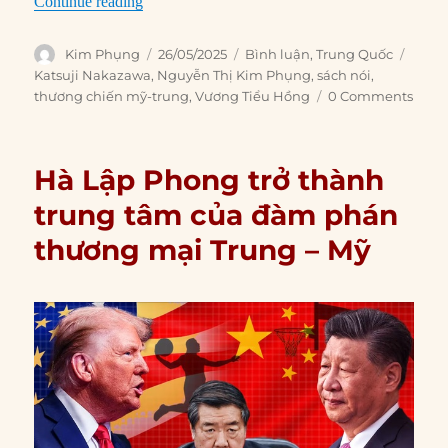
“Vai trò của Bộ trưởng Công an Vương Tiểu H
Continue reading
Author
Posted
Categories
Tags
Kim Phụng
26/05/2025
Bình luận
,
Trung Quốc
on
Katsuji Nakazawa
,
Nguyễn Thị Kim Phụng
,
sách nói
,
thương chiến mỹ-trung
,
Vương Tiểu Hồng
0 Comments
Hà Lập Phong trở thành
trung tâm của đàm phán
thương mại Trung – Mỹ