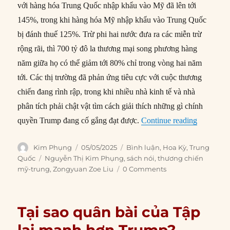
với hàng hóa Trung Quốc nhập khẩu vào Mỹ đã lên tới
145%, trong khi hàng hóa Mỹ nhập khẩu vào Trung Quốc
bị đánh thuế 125%. Trừ phi hai nước đưa ra các miễn trừ
rộng rãi, thì 700 tỷ đô la thương mại song phương hàng
năm giữa họ có thể giảm tới 80% chỉ trong vòng hai năm
tới. Các thị trường đã phản ứng tiêu cực với cuộc thương
chiến đang rình rập, trong khi nhiều nhà kinh tế và nhà
phân tích phải chật vật tìm cách giải thích những gì chính
“Trung Qu
quyền Trump đang cố gắng đạt được.
Continue reading
Author
Posted
Categories
Kim Phụng
05/05/2025
Bình luận
,
Hoa Kỳ
,
Trung
on
Tags
Quốc
Nguyễn Thị Kim Phụng
,
sách nói
,
thương chiến
mỹ-trung
,
Zongyuan Zoe Liu
0 Comments
Tại sao quân bài của Tập
lại mạnh hơn Trump?