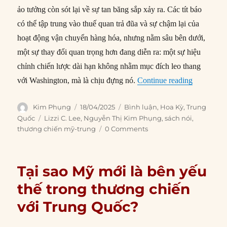
ảo tưởng còn sót lại về sự tan băng sắp xảy ra. Các tít báo
có thể tập trung vào thuế quan trả đũa và sự chậm lại của
hoạt động vận chuyển hàng hóa, nhưng nằm sâu bên dưới,
một sự thay đổi quan trọng hơn đang diễn ra: một sự hiệu
chỉnh chiến lược dài hạn không nhằm mục đích leo thang
“Chiến lượ
với Washington, mà là chịu đựng nó.
Continue reading
Author
Posted
Categories
Kim Phụng
18/04/2025
Bình luận
,
Hoa Kỳ
,
Trung
on
Tags
Quốc
Lizzi C. Lee
,
Nguyễn Thị Kim Phụng
,
sách nói
,
thương chiến mỹ-trung
0 Comments
Tại sao Mỹ mới là bên yếu
thế trong thương chiến
với Trung Quốc?