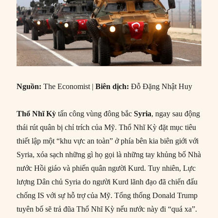
Nguồn:
The Economist |
Biên dịch:
Đỗ Đặng Nhật Huy
Thổ Nhĩ Kỳ
tấn công vùng đông bắc
Syria
, ngay sau động
thái rút quân bị chỉ trích của Mỹ. Thổ Nhĩ Kỳ đặt mục tiêu
thiết lập một “khu vực an toàn” ở phía bên kia biên giới với
Syria, xóa sạch những gì họ gọi là những tay khủng bố Nhà
nước Hồi giáo và phiến quân người Kurd. Tuy nhiên, Lực
lượng Dân chủ Syria do người Kurd lãnh đạo đã chiến đấu
chống IS với sự hỗ trợ của Mỹ. Tổng thống Donald Trump
tuyên bố sẽ trả đũa Thổ Nhĩ Kỳ nếu nước này đi “quá xa”.