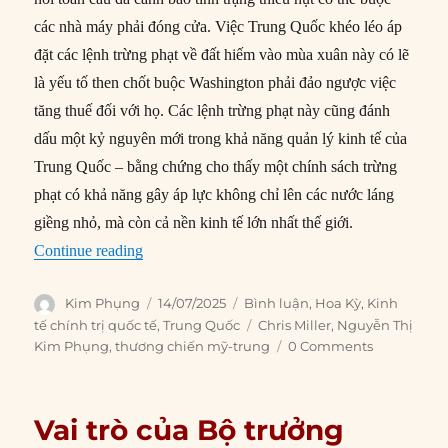
các nhà máy phải đóng cửa. Việc Trung Quốc khéo léo áp
đặt các lệnh trừng phạt về đất hiếm vào mùa xuân này có lẽ
là yếu tố then chốt buộc Washington phải đảo ngược việc
tăng thuế đối với họ. Các lệnh trừng phạt này cũng đánh
dấu một kỷ nguyên mới trong khả năng quản lý kinh tế của
Trung Quốc – bằng chứng cho thấy một chính sách trừng
phạt có khả năng gây áp lực không chỉ lên các nước láng
giềng nhỏ, mà còn cả nền kinh tế lớn nhất thế giới.
“Việc Trung Quốc vũ khí hóa đất hiếm là một lo
Continue reading
Author
Posted
Categories
Kim Phụng
14/07/2025
Bình luận
,
Hoa Kỳ
,
Kinh
on
Tags
tế chính trị quốc tế
,
Trung Quốc
Chris Miller
,
Nguyễn Thị
Kim Phụng
,
thương chiến mỹ-trung
0 Comments
Vai trò của Bộ trưởng