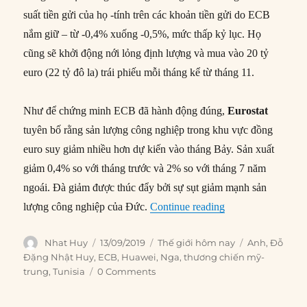
suất tiền gửi của họ -tính trên các khoản tiền gửi do ECB
nắm giữ – từ -0,4% xuống -0,5%, mức thấp kỷ lục. Họ
cũng sẽ khởi động nới lỏng định lượng và mua vào 20 tỷ
euro (22 tỷ đô la) trái phiếu mỗi tháng kể từ tháng 11.
Như để chứng minh ECB đã hành động đúng,
Eurostat
tuyên bố rằng sản lượng công nghiệp trong khu vực đồng
euro suy giảm nhiều hơn dự kiến vào tháng Bảy. Sản xuất
giảm 0,4% so với tháng trước và 2% so với tháng 7 năm
ngoái. Đà giảm được thúc đẩy bởi sự sụt giảm mạnh sản
“Thế giới hôm nay
lượng công nghiệp của Đức.
Continue reading
Author
Posted
Categories
Tags
Nhat Huy
13/09/2019
Thế giới hôm nay
Anh
,
Đỗ
on
Đặng Nhật Huy
,
ECB
,
Huawei
,
Nga
,
thương chiến mỹ-
trung
,
Tunisia
0 Comments