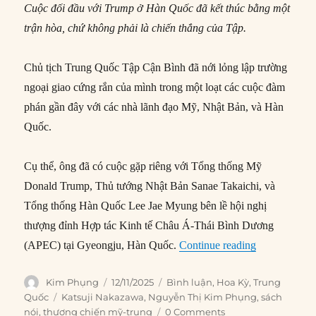
Cuộc đối đầu với Trump ở Hàn Quốc đã kết thúc bằng một
trận hòa, chứ không phải là chiến thắng của Tập.
Chủ tịch Trung Quốc Tập Cận Bình đã nới lỏng lập trường
ngoại giao cứng rắn của mình trong một loạt các cuộc đàm
phán gần đây với các nhà lãnh đạo Mỹ, Nhật Bản, và Hàn
Quốc.
Cụ thể, ông đã có cuộc gặp riêng với Tổng thống Mỹ
Donald Trump, Thủ tướng Nhật Bản Sanae Takaichi, và
Tổng thống Hàn Quốc Lee Jae Myung bên lề hội nghị
thượng đỉnh Hợp tác Kinh tế Châu Á-Thái Bình Dương
“Tập tránh xa
(APEC) tại Gyeongju, Hàn Quốc.
Continue reading
Author
Posted
Categories
Kim Phụng
12/11/2025
Bình luận
,
Hoa Kỳ
,
Trung
on
Tags
Quốc
Katsuji Nakazawa
,
Nguyễn Thị Kim Phụng
,
sách
nói
,
thương chiến mỹ-trung
0 Comments