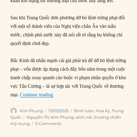
khẩu khi thặng dư thương mại của nước này tăng lên.
Sau khi Trung Quốc đơn phương dỡ bỏ lệnh trừng phạt đối
với một số thành viên của Nghị viện châu Âu vào tuần
trước, chính phủ nước này đã nói rất rõ rằng họ không chỉ
quyết định chơi đẹp.
Bắc Kinh đã nhấn mạnh cái giá phải trả để dỡ bỏ lệnh trừng
phạt – vốn được áp dụng cách đây bốn năm trong một cuộc
tranh chấp xoay quanh cáo buộc vi phạm nhân quyền ở khu
vực Tân Cương – là sự hợp tác với Trung Quốc về thương
“Cuộc tấn công ngoại giao quyến rũ của T
mại.
Continue reading
Author
Posted
Categories
Kim Phụng
13/05/2025
Bình luận
,
Hoa Kỳ
,
Trung
on
Tags
Quốc
Nguyễn Thị Kim Phụng
,
sách nói
,
thương chiến
mỹ-trung
0 Comments