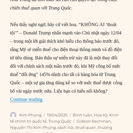
chiến thuế quan với Trung Quốc.
Nếu thấy nghi ngờ, hãy cứ viết hoa. “KHÔNG AI ‘thoát
tội’” – Donald Trump nhấn mạnh vào Chủ nhật ngày 12/04
– trong một lời giải thích khó hiểu cho thông báo trước đó,
rằng Mỹ sẽ miễn thuế cho điện thoại thông minh và đồ điện
tử tiêu dùng. Bản thân sự miễn trừ này đã là một thay đổi
đối với chính sách một tuần trước đó, khi Mỹ công bố mức
thuế “đối ứng” 145% dành cho tất cả hàng hóa từ Trung
Quốc – một sự gia tăng đáng kể so với mức thuế được công
bố vài ngày trước nữa. Liệu bạn có hiểu nổi không?
“Tại sao quân bài của Tập lại mạnh hơn Trump?
Continue reading
Author
Posted
Categories
Kim Phụng
19/04/2025
Bình luận
,
Hoa Kỳ
,
Kinh
on
Tags
tế chính trị quốc tế
,
Trung Quốc
Gideon Rachman
,
Nguyễn Thị Kim Phụng
,
sách nói
,
thuế quan
,
thương