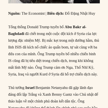
Nguồn:
The Economist |
Biên dịch:
Đỗ Đặng Nhật Huy
Tổng thống Donald Trump tuyên bố
Abu Bakr al-
Baghdadi
đã chết trong một cuộc đột kích ở Syria của lực
lượng đặc nhiệm Mỹ. Bị mắc kẹt trong một đường hầm, thủ
lĩnh ISIS đã kích nổ chiếc áo quấn bom, tự sát cùng với ba
đứa con của mình. Ông Trump tuyên bố nhiều chiến binh
IS cũng đã bị tiêu diệt trong chiến dịch, trong khi không
mất lính Mỹ nào. Ông Trump cảm ơn Nga, Thổ Nhĩ Kỳ,
Syria, Iraq và người Kurd ở Syria đã hỗ trợ chiến dịch này.
Thủ tướng
Israel
Benjamin Netanyahu đã gặp lãnh đạo
đảng đối lập Trắng và Xanh Benny Gantz vào Chủ nhật để
thảo luận về một chính phủ đoàn kết dân tộc. Ông
Netanyahu đã không thể thành lập chính phủ sau cuộc bầu