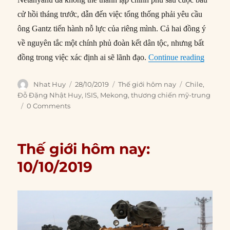
cử hồi tháng trước, dẫn đến việc tổng thống phải yêu cầu
ông Gantz tiến hành nỗ lực của riêng mình. Cả hai đồng ý
về nguyên tắc một chính phủ đoàn kết dân tộc, nhưng bất
“Thế gi
đồng trong việc xác định ai sẽ lãnh đạo.
Continue reading
Author
Posted
Categories
Tags
Nhat Huy
28/10/2019
Thế giới hôm nay
Chile
,
on
Đỗ Đặng Nhật Huy
,
ISIS
,
Mekong
,
thương chiến mỹ-trung
0 Comments
Thế giới hôm nay:
10/10/2019