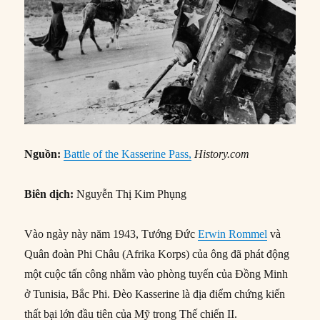
Nguồn:
Battle of the Kasserine Pass,
History.com
Biên dịch:
Nguyễn Thị Kim Phụng
Vào ngày này năm 1943, Tướng Đức
Erwin Rommel
và
Quân đoàn Phi Châu (Afrika Korps) của ông đã phát động
một cuộc tấn công nhằm vào phòng tuyến của Đồng Minh
ở Tunisia, Bắc Phi. Đèo Kasserine là địa điểm chứng kiến
thất bại lớn đầu tiên của Mỹ trong Thế chiến II.