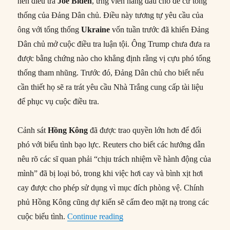
nên điều tra
Joe Biden
, ứng viên hàng đầu cho đề cử tổng
thống của Đảng Dân chủ. Điều này tương tự yêu cầu của
ông với tổng thống
Ukraine
vốn tuần trước đã khiến Đảng
Dân chủ mở cuộc điều tra luận tội. Ông Trump chưa đưa ra
được bằng chứng nào cho khẳng định rằng vị cựu phó tổng
thống tham nhũng. Trước đó, Đảng Dân chủ cho biết nếu
cần thiết họ sẽ ra trát yêu cầu Nhà Trắng cung cấp tài liệu
để phục vụ cuộc điều tra.
Cảnh sát
Hồng Kông
đã được trao quyền lớn hơn để đối
phó với biểu tình bạo lực. Reuters cho biết các hướng dẫn
nêu rõ các sĩ quan phải “chịu trách nhiệm về hành động của
mình” đã bị loại bỏ, trong khi việc hơi cay và bình xịt hơi
cay được cho phép sử dụng vì mục đích phòng vệ. Chính
phủ Hồng Kông cũng dự kiến sẽ cấm đeo mặt nạ trong các
“Thế giới hôm nay: 04/10/2019”
cuộc biểu tình.
Continue reading