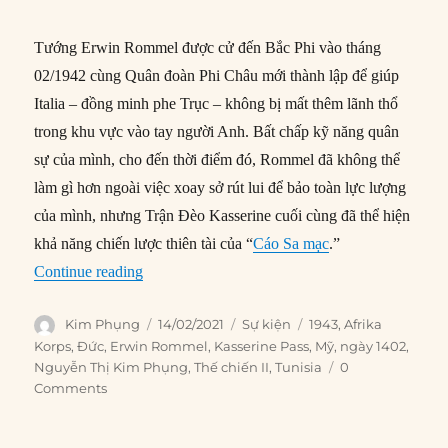
Tướng Erwin Rommel được cử đến Bắc Phi vào tháng
02/1942 cùng Quân đoàn Phi Châu mới thành lập để giúp
Italia – đồng minh phe Trục – không bị mất thêm lãnh thổ
trong khu vực vào tay người Anh. Bất chấp kỹ năng quân
sự của mình, cho đến thời điểm đó, Rommel đã không thể
làm gì hơn ngoài việc xoay sở rút lui để bảo toàn lực lượng
của mình, nhưng Trận Đèo Kasserine cuối cùng đã thể hiện
khả năng chiến lược thiên tài của “
Cáo Sa mạc
.”
“14/02/1943: Trận Đèo Kasserine”
Continue reading
Author
Posted
Categories
Tags
Kim Phụng
14/02/2021
Sự kiện
1943
,
Afrika
on
Korps
,
Đức
,
Erwin Rommel
,
Kasserine Pass
,
Mỹ
,
ngày 1402
,
Nguyễn Thị Kim Phụng
,
Thế chiến II
,
Tunisia
0
Comments