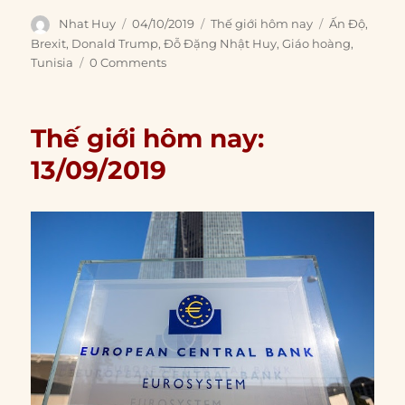
Author
Posted
Categories
Tags
Nhat Huy
04/10/2019
Thế giới hôm nay
Ấn Độ
,
on
Brexit
,
Donald Trump
,
Đỗ Đặng Nhật Huy
,
Giáo hoàng
,
Tunisia
0 Comments
Thế giới hôm nay:
13/09/2019