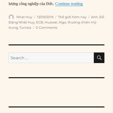
“Thế giới hôm nay
lượng công nghiệp của Đức.
Continue reading
Author
Posted
Categories
Tags
Nhat Huy
13/09/2019
Thế giới hôm nay
Anh
,
Đỗ
on
Đặng Nhật Huy
,
ECB
,
Huawei
,
Nga
,
thương chiến mỹ-
trung
,
Tunisia
0 Comments
SE
Search
for: