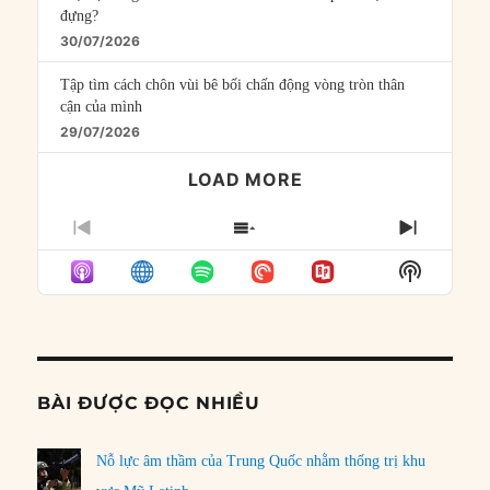
đựng?
30/07/2026
Tập tìm cách chôn vùi bê bối chấn động vòng tròn thân
cận của mình
29/07/2026
LOAD MORE
PREVIOUS
SHOW
NEXT
EPISODE
EPISODES
EPISO
Show
LIST
Podcast
Informat
BÀI ĐƯỢC ĐỌC NHIỀU
Nỗ lực âm thầm của Trung Quốc nhằm thống trị khu