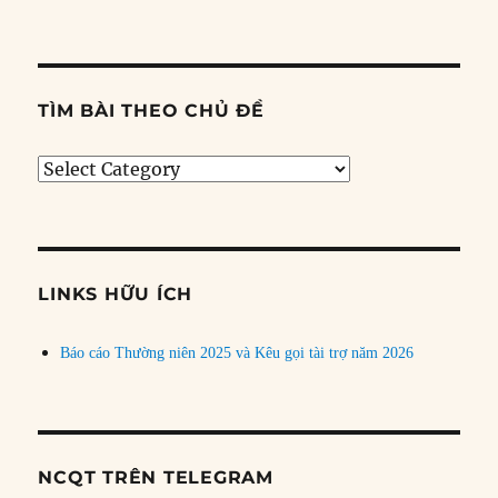
TÌM BÀI THEO CHỦ ĐỀ
Tìm
bài
theo
chủ
đề
LINKS HỮU ÍCH
Báo cáo Thường niên 2025 và Kêu gọi tài trợ năm 2026
NCQT TRÊN TELEGRAM