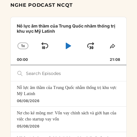
NGHE PODCAST NCQT
Audio
Player
Nỗ lực âm thầm của Trung Quốc nhằm thống trị
khu vực Mỹ Latinh
1
X
SKIP
PLAY
JUMP
CHANGE
SHARE
PLAYBACK
THIS
BACKWARD
PAUSE
FORWARD
00:00
RATE
21:08
EPISOD
Search
Episodes
Nỗ lực âm thầm của Trung Quốc nhằm thống trị khu vực
Mỹ Latinh
06/08/2026
Nợ cho kẻ mộng mơ: Vốn vay chính sách và giới hạn của
việc cho startup vay vốn
05/08/2026