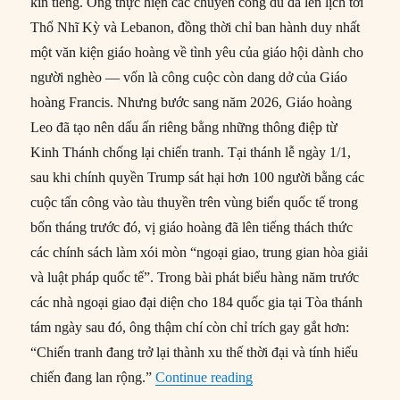
kín tiếng. Ông thực hiện các chuyến công du đã lên lịch tới
Thổ Nhĩ Kỳ và Lebanon, đồng thời chỉ ban hành duy nhất
một văn kiện giáo hoàng về tình yêu của giáo hội dành cho
người nghèo — vốn là công cuộc còn dang dở của Giáo
hoàng Francis. Nhưng bước sang năm 2026, Giáo hoàng
Leo đã tạo nên dấu ấn riêng bằng những thông điệp từ
Kinh Thánh chống lại chiến tranh. Tại thánh lễ ngày 1/1,
sau khi chính quyền Trump sát hại hơn 100 người bằng các
cuộc tấn công vào tàu thuyền trên vùng biển quốc tế trong
bốn tháng trước đó, vị giáo hoàng đã lên tiếng thách thức
các chính sách làm xói mòn “ngoại giao, trung gian hòa giải
và luật pháp quốc tế”. Trong bài phát biểu hàng năm trước
các nhà ngoại giao đại diện cho 184 quốc gia tại Tòa thánh
tám ngày sau đó, ông thậm chí còn chỉ trích gay gắt hơn:
“Chiến tranh đang trở lại thành xu thế thời đại và tính hiếu
“Giáo hoàng Leo XIV: Ng
chiến đang lan rộng.”
Continue reading