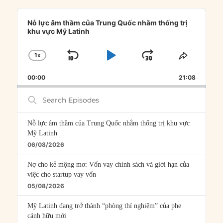
Audio
Player
Nỗ lực âm thầm của Trung Quốc nhằm thống trị
khu vực Mỹ Latinh
1
X
SKIP
PLAY
JUMP
CHANGE
SHARE
PLAYBACK
THIS
BACKWARD
PAUSE
FORWARD
00:00
RATE
21:08
EPISOD
Search
Episodes
Nỗ lực âm thầm của Trung Quốc nhằm thống trị khu vực
Mỹ Latinh
06/08/2026
Nợ cho kẻ mộng mơ: Vốn vay chính sách và giới hạn của
việc cho startup vay vốn
05/08/2026
Mỹ Latinh đang trở thành “phòng thí nghiệm” của phe
cánh hữu mới