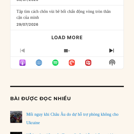
Tập tìm cách chôn vùi bê bối chấn động vòng tròn thân
cận của mình
29/07/2026
LOAD MORE
PREVIOUS
SHOW
NEXT
EPISODE
EPISODES
EPISO
Show
LIST
Podcast
Informat
BÀI ĐƯỢC ĐỌC NHIỀU
Mối nguy khi Châu Âu do dự hỗ trợ phòng không cho
Ukraine