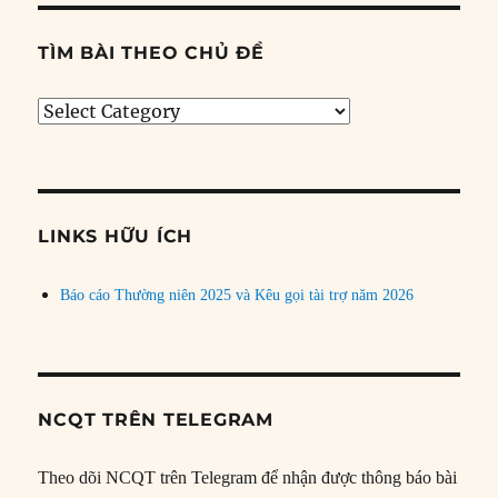
TÌM BÀI THEO CHỦ ĐỀ
Tìm
bài
theo
chủ
đề
LINKS HỮU ÍCH
Báo cáo Thường niên 2025 và Kêu gọi tài trợ năm 2026
NCQT TRÊN TELEGRAM
Theo dõi NCQT trên Telegram để nhận được thông báo bài