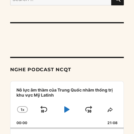
for:
NGHE PODCAST NCQT
Audio
Player
Nỗ lực âm thầm của Trung Quốc nhằm thống trị
khu vực Mỹ Latinh
1
X
SKIP
PLAY
JUMP
CHANGE
SHARE
PLAYBACK
THIS
BACKWARD
PAUSE
FORWARD
00:00
RATE
21:08
EPISOD
Search