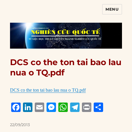
MENU
Nghiên cứu quốc tế
DCS co the ton tai bao lau
nua o TQ.pdf
DCS co the ton tai bao lau nua o TQ.pdf
F
Li
E
M
W
T
P
S
a
n
m
e
h
el
ri
h
c
k
ai
ss
at
e
n
a
Posted
22/09/2013
on