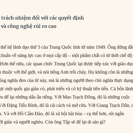
 trách nhiệm đối với các quyết định
 và công nghệ rủi ro cao
a thế hệ lãnh đạo thứ 5 của Trung Quốc tính từ năm 1949. Ông đứng đầ
 chuẩn về năng lực cao ở mọi cấp độ – một phẩm chất có từ thời chế độ
. Hơn thế nữa, các quan chức Trung Quốc lại được tiếp xúc với giáo dụ
 thuộc với thế giới, và nói tiếng Anh trôi chảy. Họ không còn là nhữn
úng nghĩa đen của từ này, mà là những người theo chủ nghĩa thực dụn
ợc một quốc gia giàu có, phát triển và có kỹ thuật tiên tiến. Cả bốn lãn
đều để lại những dấu ấn riêng. Với Mao Trạch Đông, đó là những cuộc
Với Đặng Tiểu Bình, đó là cải cách và mở cửa. Với Giang Trạch Dân, 
ển. Và với Hồ Cẩm Đào, đó là xã hội hài hòa – cụ thể hơn, rút ngắn
i giàu và người nghèo. Còn ông Tập sẽ để lại di sản gì?