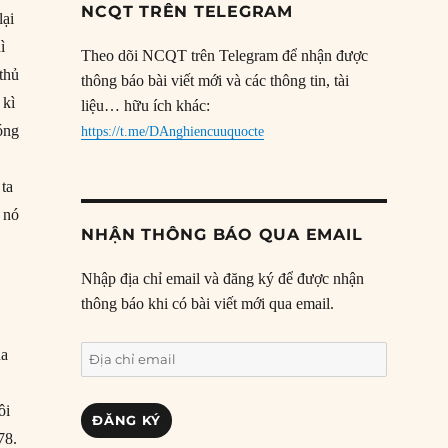
NCQT TRÊN TELEGRAM
lại
ì
Theo dõi NCQT trên Telegram để nhận được
thủ
thông báo bài viết mới và các thông tin, tài
 kì
liệu… hữu ích khác:
óng
https://t.me/DAnghiencuuquocte
 ta
 nó
NHẬN THÔNG BÁO QUA EMAIL
Nhập địa chỉ email và đăng ký để được nhận
thông báo khi có bài viết mới qua email.
Địa
ủa
chỉ
,
email
ôi
ĐĂNG KÝ
78.