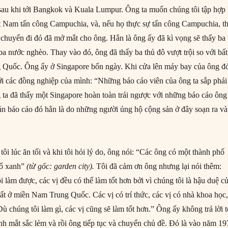
au khi tới Bangkok và Kuala Lumpur. Ông ta muốn chúng tôi tập hợp 
t Nam tấn công Campuchia, và, nếu họ thực sự tấn công Campuchia, th
 chuyến đi đó đã mở mắt cho ông. Hẳn là ông ấy đã kì vọng sẽ thấy ba 
ba nước nghèo. Thay vào đó, ông đã thấy ba thủ đô vượt trội so với bất
g Quốc. Ông ấy ở Singapore bốn ngày. Khi cửa lên máy bay của ông đ
 với các đồng nghiệp của mình: “Những báo cáo viên của ông ta sắp phải
ng ta đã thấy một Singapore hoàn toàn trái ngược với những báo cáo ông
 báo cáo đó hẳn là do những người ủng hộ cộng sản ở đây soạn ra và
i lúc ăn tối và khi tôi hỏi lý do, ông nói: “Các ông có một thành phố
hố xanh”
(từ gốc: garden city).
Tôi đã cảm ơn ông nhưng lại nói thêm:
ôi làm được, các vị đều có thể làm tốt hơn bởi vì chúng tôi là hậu duệ c
t ở miền Nam Trung Quốc. Các vị có trí thức, các vị có nhà khoa học
Dù chúng tôi làm gì, các vị cũng sẽ làm tốt hơn.” Ông ấy không trả lời t
nh mắt sắc lẻm và rồi ông tiếp tục và chuyển chủ đề. Đó là vào năm 19