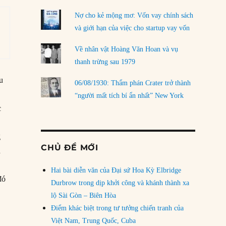
Nợ cho kẻ mộng mơ: Vốn vay chính sách
và giới hạn của việc cho startup vay vốn
Về nhân vật Hoàng Văn Hoan và vụ
thanh trừng sau 1979
u
06/08/1930: Thẩm phán Crater trở thành
“người mất tích bí ẩn nhất” New York
c
g
g
CHỦ ĐỀ MỚI
h
Hai bài diễn văn của Đại sứ Hoa Kỳ Elbridge
đó
Durbrow trong dịp khởi công và khánh thành xa
lộ Sài Gòn – Biên Hòa
Điểm khác biệt trong tư tưởng chiến tranh của
Việt Nam, Trung Quốc, Cuba