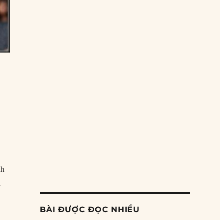
06/08/2026
Nỗ lực âm thầm của Trung Quốc nhằm thống
trị khu vực Mỹ Latinh
06/08/2026
Nợ cho kẻ mộng mơ: Vốn vay chính sách và
giới hạn của việc cho startup vay vốn
05/08/2026
Mỹ Latinh đang trở thành “phòng thí nghiệm”
của phe cánh hữu mới
04/08/2026
PREVIOUS
SHOW
NEXT
EPISODE
EPISODES
EPISODE
Tại sao Trung Quốc phủ nhận cuộc gặp với
Show
LIST
Ngoại trưởng Nhật Bản?
Podcast
nh
Information
04/08/2026
i
Điểm mù chiến lược của Trump tại Thái Bình
Dương
BÀI ĐƯỢC ĐỌC NHIỀU
03/08/2026