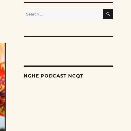
SEARCH
Search
for:
NGHE PODCAST NCQT
Search
Episodes
Giai đoạn tiếp theo trong cuộc trấn áp các dân
tộc thiểu số của Trung Quốc