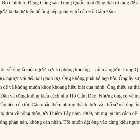
Bộ Chính trị Đảng Cộng sản Trung Quốc, một động thái rõ ràng để 
người ta đã dự kiến để ông tiếp quản vị trí của Hồ Cẩm Đào.
 tôi về ông là một người cực kì phóng khoáng – cái mà người Trung Q
qi
), ngược với
tiểu khí (xiao qi).
Ông không phải kẻ hẹp hòi. Ông ấy su
ấn đề và không muốn khoe khoang hiểu biết của mình. Ông thiếu sự th
h Dân và cũng không kiểu cách như Hồ Cẩm Đào. Nhưng ông có vẻ tr
 đầu tiên của tôi. Cân nhắc thêm những thách thức và khổ sở mà ông ấy
đã bị đưa về nông thôn, tới Thiểm Tây năm 1969, nhưng lại tìm cách để
hông phàn nàn, không cằn nhằn. Tôi muốn đặt ông vào cùng kiểu ngườ