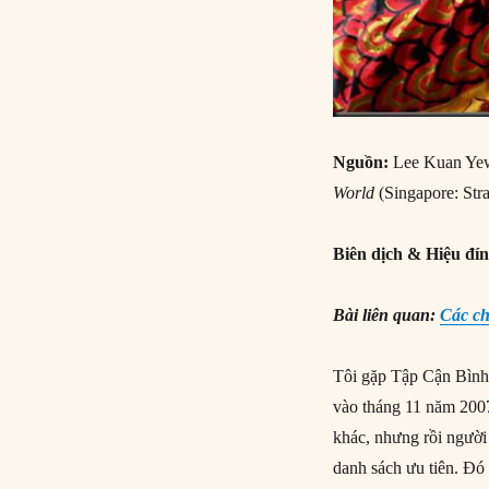
Nguồn:
Lee Kuan Yew 
World
(Singapore: Stra
Biên dịch
&
Hiệu đí
Bài liên quan:
Các ch
Tôi gặp Tập Cận Bình
vào tháng 11 năm 2007
khác, nhưng rồi người 
danh sách ưu tiên. Đó 