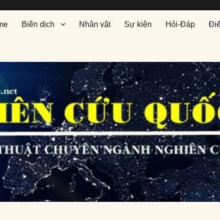
me
Biên dịch
Nhân vật
Sự kiện
Hỏi-Đáp
Đi