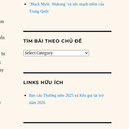
‘Black Myth: Wukong’ và sức mạnh mềm của
Trung Quốc
Năm
iến
TÌM BÀI THEO CHỦ ĐỀ
Tìm
 bi
bài
g
theo
ay
chủ
đề
LINKS HỮU ÍCH
m
Báo cáo Thường niên 2025 và Kêu gọi tài trợ
a
năm 2026