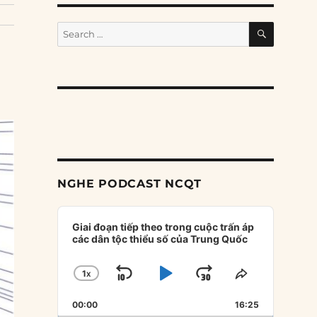
SEARCH
Search
for:
NGHE PODCAST NCQT
Audio
Player
Giai đoạn tiếp theo trong cuộc trấn áp
các dân tộc thiểu số của Trung Quốc
1
X
SKIP
PLAY
JUMP
CHANGE
SHARE
PLAYBACK
THIS
BACKWARD
PAUSE
FORWARD
00:00
RATE
16:25
EPISODE