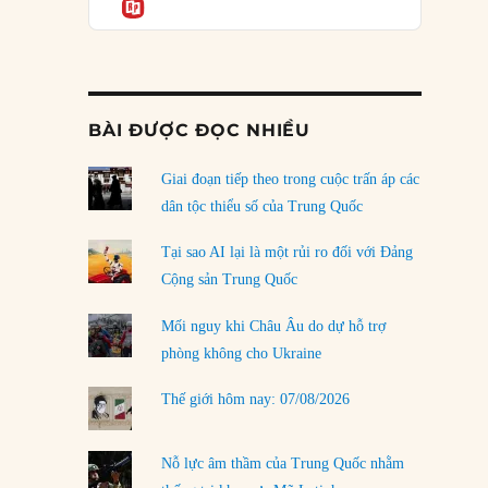
Informatio
04/08/2026
Điểm mù chiến lược của Trump tại Thái Bình
Dương
03/08/2026
BÀI ĐƯỢC ĐỌC NHIỀU
Đặt cược vào thất bại: Các quỹ đầu tư mạo
hiểm quốc gia và khía cạnh chính trị của vốn
rủi ro
Giai đoạn tiếp theo trong cuộc trấn áp các
02/08/2026
dân tộc thiểu số của Trung Quốc
Làm thế nào để kết thúc Chiến tranh Iran?
Tại sao AI lại là một rủi ro đối với Đảng
01/08/2026
Cộng sản Trung Quốc
Chiến lược kế tiếp của Bắc Kinh ở Biển Đông
Mối nguy khi Châu Âu do dự hỗ trợ
31/07/2026
phòng không cho Ukraine
Trật tự thế giới mới: Các nước nhỏ sẽ luôn
Thế giới hôm nay: 07/08/2026
phải chịu đựng?
30/07/2026
Nỗ lực âm thầm của Trung Quốc nhằm
LOAD MORE