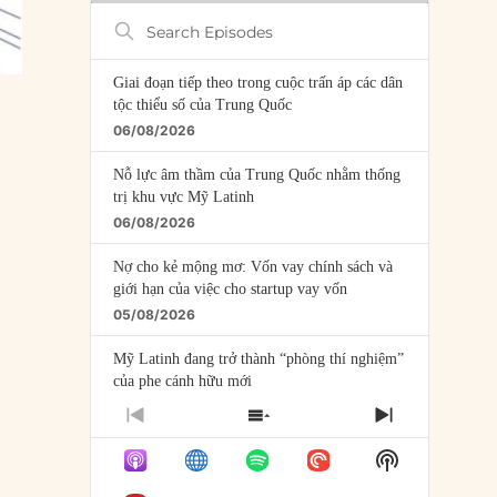
Search
Episodes
Giai đoạn tiếp theo trong cuộc trấn áp các dân
tộc thiểu số của Trung Quốc
06/08/2026
Nỗ lực âm thầm của Trung Quốc nhằm thống
trị khu vực Mỹ Latinh
06/08/2026
Nợ cho kẻ mộng mơ: Vốn vay chính sách và
giới hạn của việc cho startup vay vốn
05/08/2026
Mỹ Latinh đang trở thành “phòng thí nghiệm”
của phe cánh hữu mới
04/08/2026
PREVIOUS
SHOW
NEXT
EPISODE
EPISODES
EPISODE
Tại sao Trung Quốc phủ nhận cuộc gặp với
Show
LIST
Ngoại trưởng Nhật Bản?
Podcast