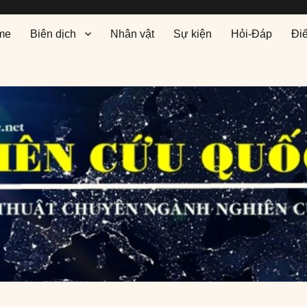
me
Biên dịch
Nhân vật
Sự kiện
Hỏi-Đáp
Đi