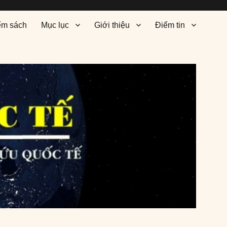
ểm sách
Mục lục
Giới thiệu
Điểm tin