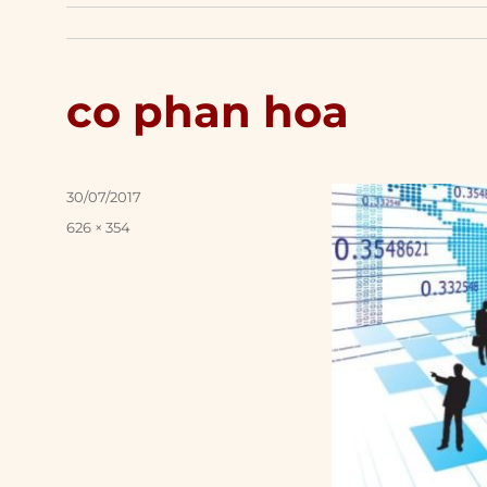
co phan hoa
Posted
30/07/2017
on
Full
626 × 354
size