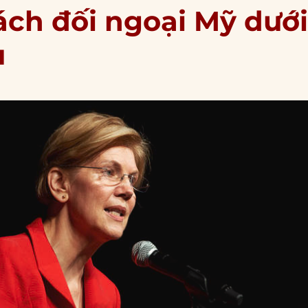
ách đối ngoại Mỹ dướ
ủ