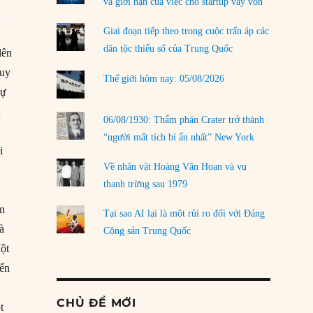
và giới hạn của việc cho startup vay vốn
Giai đoạn tiếp theo trong cuộc trấn áp các
dân tộc thiểu số của Trung Quốc
lên
duy
Thế giới hôm nay: 05/08/2026
sự
à
06/08/1930: Thẩm phán Crater trở thành
“người mất tích bí ẩn nhất” New York
i
Về nhân vật Hoàng Văn Hoan và vụ
thanh trừng sau 1979
ện
Tại sao AI lại là một rủi ro đối với Đảng
à
Cộng sản Trung Quốc
ột
iến
n
CHỦ ĐỀ MỚI
t