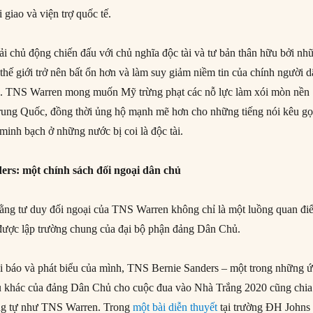
giao và viện trợ quốc tế.
i chủ động chiến đấu với chủ nghĩa độc tài và tư bản thân hữu bởi nh
thế giới trở nên bất ổn hơn và làm suy giảm niềm tin của chính người 
hủ. TNS Warren mong muốn Mỹ trừng phạt các nỗ lực làm xói mòn nền
rung Quốc, đồng thời ủng hộ mạnh mẽ hơn cho những tiếng nói kêu gọ
 minh bạch ở những nước bị coi là độc tài.
rs: một chính sách đối ngoại dân chủ
 rằng tư duy đối ngoại của TNS Warren không chỉ là một luồng quan đ
được lập trường chung của đại bộ phận đảng Dân Chủ.
ài báo và phát biểu của mình, TNS Bernie Sanders – một trong những 
ầu khác của đảng Dân Chủ cho cuộc đua vào Nhà Trắng 2020 cũng chia
ng tự như TNS Warren. Trong
một bài diễn thuyết
tại trường ĐH Johns