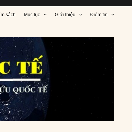
ểm sách
Mục lục
Giới thiệu
Điểm tin