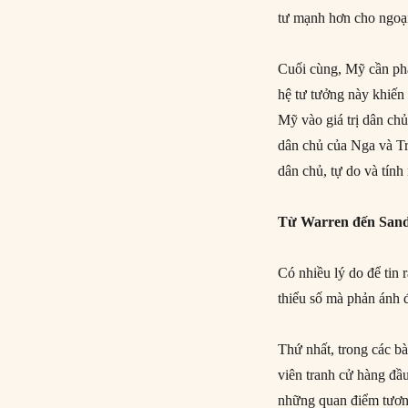
tư mạnh hơn cho ngoại 
Cuối cùng, Mỹ cần phả
hệ tư tưởng này khiến 
Mỹ vào giá trị dân c
dân chủ của Nga và T
dân chủ, tự do và tính
Từ Warren đến Sande
Có nhiều lý do để tin
thiểu số mà phản ánh 
Thứ nhất, trong các b
viên tranh cử hàng đ
những quan điểm tươ