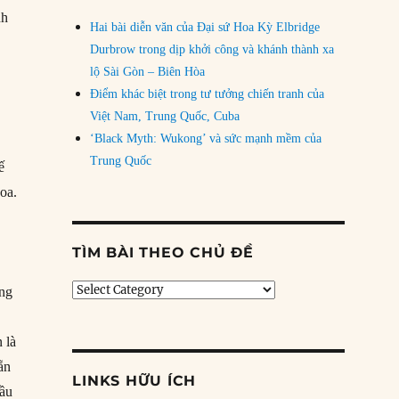
nh
Hai bài diễn văn của Đại sứ Hoa Kỳ Elbridge
Durbrow trong dịp khởi công và khánh thành xa
lộ Sài Gòn – Biên Hòa
Điểm khác biệt trong tư tưởng chiến tranh của
Việt Nam, Trung Quốc, Cuba
‘Black Myth: Wukong’ và sức mạnh mềm của
Trung Quốc
ế
hoa.
TÌM BÀI THEO CHỦ ĐỀ
Tìm
ủng
bài
theo
 là
chủ
đề
ẵn
LINKS HỮU ÍCH
đầu