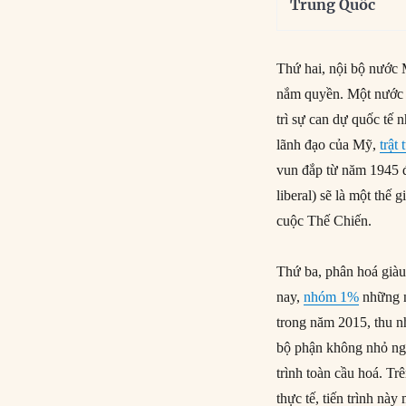
Trung Quốc
Thứ hai, nội bộ nước M
nắm quyền. Một nước M
trì sự can dự quốc tế 
lãnh đạo của Mỹ,
trật 
vun đắp từ năm 1945 đ
liberal) sẽ là một thế
cuộc Thế Chiến.
Thứ ba, phân hoá giàu
nay,
nhóm 1%
những n
trong năm 2015, thu n
bộ phận không nhỏ ngư
trình toàn cầu hoá. Tr
thực tế, tiến trình nà