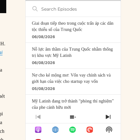
Search
Episodes
Giai đoạn tiếp theo trong cuộc trấn áp các dân
tộc thiểu số của Trung Quốc
06/08/2026
 H.
Nỗ lực âm thầm của Trung Quốc nhằm thống
ại
trị khu vực Mỹ Latinh
06/08/2026
ua
Nợ cho kẻ mộng mơ: Vốn vay chính sách và
giới hạn của việc cho startup vay vốn
05/08/2026
nét
Mỹ Latinh đang trở thành “phòng thí nghiệm”
u
của phe cánh hữu mới
ại
04/08/2026
PREVIOUS
SHOW
NEXT
ủa
EPISODE
EPISODES
EPISODE
Tại sao Trung Quốc phủ nhận cuộc gặp với
Show
ách
LIST
Ngoại trưởng Nhật Bản?
Podcast
nh