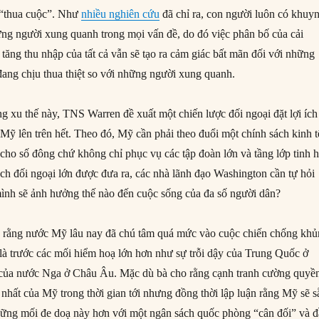
 “thua cuộc”. Như
nhiều nghiên cứu
đã chỉ ra, con người luôn có khuy
ng người xung quanh trong mọi vấn đề, do đó việc phân bố của cải
tăng thu nhập của tất cả vẫn sẽ tạo ra cảm giác bất mãn đối với những
ang chịu thua thiệt so với những người xung quanh.
g xu thế này, TNS Warren đề xuất một chiến lược đối ngoại đặt lợi ích
 Mỹ lên trên hết. Theo đó, Mỹ cần phải theo đuổi một chính sách kinh t
h cho số đông chứ không chỉ phục vụ các tập đoàn lớn và tầng lớp tinh 
ách đối ngoại lớn được đưa ra, các nhà lãnh đạo Washington cần tự hỏi
mình sẽ ảnh hưởng thế nào đến cuộc sống của đa số người dân?
rằng nước Mỹ lâu nay đã chú tâm quá mức vào cuộc chiến chống kh
 là trước các mối hiểm hoạ lớn hơn như sự trỗi dậy của Trung Quốc ở
 của nước Nga ở Châu Âu. Mặc dù bà cho rằng cạnh tranh cường quyền
 nhất của Mỹ trong thời gian tới nhưng đồng thời lập luận rằng Mỹ sẽ s
hững mối đe doạ này hơn với một ngân sách quốc phòng “cân đối” và 