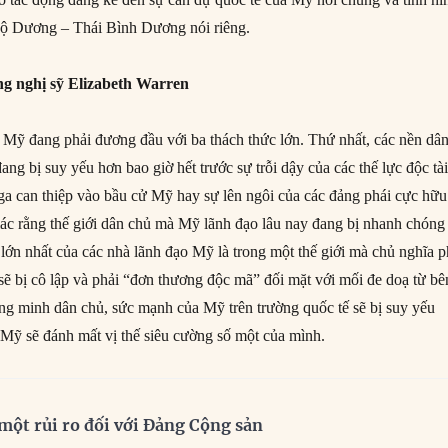
ộ Dương – Thái Bình Dương nói riêng.
g nghị sỹ Elizabeth Warren
Mỹ đang phải đương đầu với ba thách thức lớn. Thứ nhất, các nền dâ
đang bị suy yếu hơn bao giờ hết trước sự trỗi dậy của các thế lực độc tài
 can thiệp vào bầu cử Mỹ hay sự lên ngôi của các đảng phái cực hữu
ác rằng thế giới dân chủ mà Mỹ lãnh đạo lâu nay đang bị nhanh chóng
lớn nhất của các nhà lãnh đạo Mỹ là trong một thế giới mà chủ nghĩa p
sẽ bị cô lập và phải “đơn thương độc mã” đối mặt với mối đe doạ từ bê
ồng minh dân chủ, sức mạnh của Mỹ trên trường quốc tế sẽ bị suy yếu
ỹ sẽ đánh mất vị thế siêu cường số một của mình.
à một rủi ro đối với Đảng Cộng sản