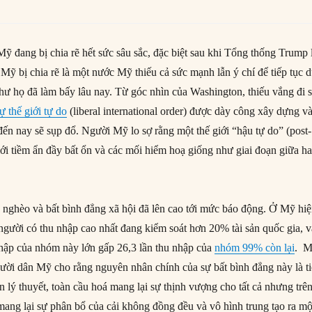
ỹ đang bị chia rẽ hết sức sâu sắc, đặc biệt sau khi Tổng thống Trump 
ỹ bị chia rẽ là một nước Mỹ thiếu cả sức mạnh lẫn ý chí để tiếp tục 
như họ đã làm bấy lâu nay. Từ góc nhìn của Washington, thiếu vắng đi 
tự thế giới tự do
(liberal international order) được dày công xây dựng v
ến nay sẽ sụp đổ. Người Mỹ lo sợ rằng một thế giới “hậu tự do” (post-
 giới tiềm ẩn đầy bất ổn và các mối hiểm hoạ giống như giai đoạn giữa ha
 nghèo và bất bình đẳng xã hội đã lên cao tới mức báo động. Ở Mỹ hi
gười có thu nhập cao nhất đang kiểm soát hơn 20% tài sản quốc gia, v
hập của nhóm này lớn gấp 26,3 lần thu nhập của
nhóm 99% còn lại
. M
ời dân Mỹ cho rằng nguyên nhân chính của sự bất bình đẳng này là t
ên lý thuyết, toàn cầu hoá mang lại sự thịnh vượng cho tất cả nhưng trê
y mang lại sự phân bổ của cải không đồng đều và vô hình trung tạo ra mộ