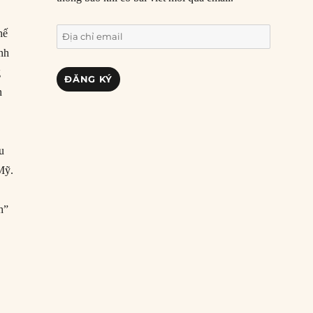
Địa
hế
chỉ
inh
email
g
ĐĂNG KÝ
n
u
Mỹ.
h”