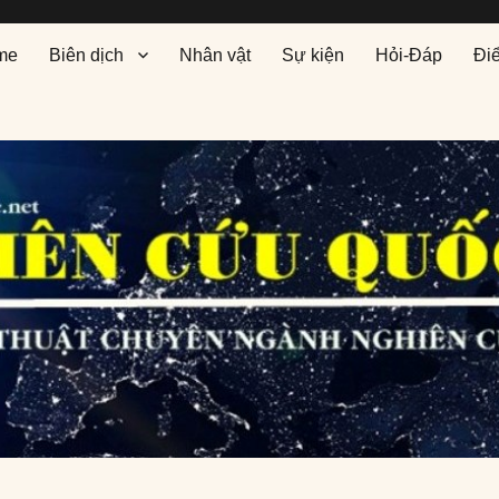
me
Biên dịch
Nhân vật
Sự kiện
Hỏi-Đáp
Đi