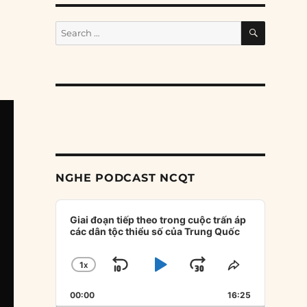
i
SEARCH
Search
for:
NGHE PODCAST NCQT
Audio
Player
Giai đoạn tiếp theo trong cuộc trấn áp
các dân tộc thiểu số của Trung Quốc
1
X
SKIP
PLAY
JUMP
CHANGE
SHARE
PLAYBACK
THIS
BACKWARD
PAUSE
FORWARD
00:00
RATE
16:25
EPISODE