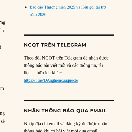
Báo cáo Thường niên 2025 và Kêu gọi tài trợ
năm 2026
ững
dân
NCQT TRÊN TELEGRAM
i
Theo dõi NCQT trên Telegram để nhận được
thông báo bài viết mới và các thông tin, tài
liệu… hữu ích khác:
https://t.me/DAnghiencuuquocte
iểm
NHẬN THÔNG BÁO QUA EMAIL
ứng
 sẻ
Nhập địa chỉ email và đăng ký để được nhận
thông báo khi có bài viết mới qua email.