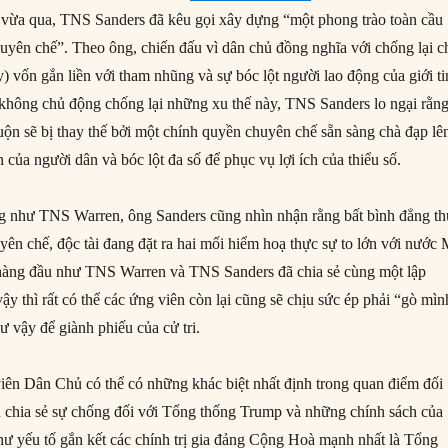
 vừa qua, TNS Sanders đã kêu gọi xây dựng “một phong trào toàn cầu
huyên chế”. Theo ông, chiến đấu vì dân chủ đồng nghĩa với chống lại c
y) vốn gắn liền với tham nhũng và sự bóc lột người lao động của giới t
không chủ động chống lại những xu thế này, TNS Sanders lo ngại rằn
ộn sẽ bị thay thế bởi một chính quyền chuyên chế sẵn sàng chà đạp lê
 của người dân và bóc lột đa số để phục vụ lợi ích của thiểu số.
ng như TNS Warren, ông Sanders cũng nhìn nhận rằng bất bình đẳng th
yên chế, độc tài đang đặt ra hai mối hiểm hoạ thực sự to lớn với nước 
 hàng đầu như TNS Warren và TNS Sanders đã chia sẻ cùng một lập
ậy thì rất có thể các ứng viên còn lại cũng sẽ chịu sức ép phải “gò mìn
 vậy để giành phiếu của cử tri.
viên Dân Chủ có thể có những khác biệt nhất định trong quan điểm đối
u chia sẻ sự chống đối với Tổng thống Trump và những chính sách của
hư yếu tố gắn kết các chính trị gia đảng Cộng Hoà mạnh nhất là Tổng