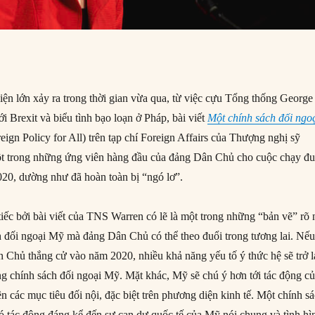
iện lớn xảy ra trong thời gian vừa qua, từ việc cựu Tổng thống George
i Brexit và biểu tình bạo loạn ở Pháp, bài viết
Một chính sách đối ngo
eign Policy for All) trên tạp chí Foreign Affairs của Thượng nghị sỹ
ột trong những ứng viên hàng đầu của đảng Dân Chủ cho cuộc chạy đ
20, dường như đã hoàn toàn bị “ngó lơ”.
iếc bởi bài viết của TNS Warren có lẽ là một trong những “bản vẽ” rõ 
h đối ngoại Mỹ mà đảng Dân Chủ có thể theo đuổi trong tương lai. Nế
 Chủ thắng cử vào năm 2020, nhiều khả năng yếu tố ý thức hệ sẽ trở l
ong chính sách đối ngoại Mỹ. Mặt khác, Mỹ sẽ chú ý hơn tới tác động c
ên các mục tiêu đối nội, đặc biệt trên phương diện kinh tế. Một chính s
có tác động đáng kể đến sự can dự quốc tế của Mỹ nói chung và tình hì