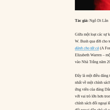
Tác giả:
Ngô Di Lân
Giữa một loạt các sự k
W. Bush qua đời cho tớ
dành cho tất cả
(A For
Elizabeth Warren – m
vào Nhà Trắng năm 20
Đây là một điều đáng t
nhất về một chính sác
ứng viên của đảng Dân
với vai trò lớn hơn tr
chính sách đối ngoại l
đối ngoại dân chủ sẽ 