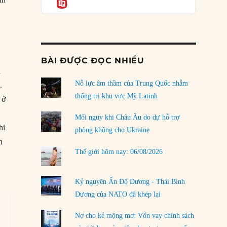
Informatio
04/08/2026
Điểm mù chiến lược của Trump tại Thái Bình
Dương
03/08/2026
BÀI ĐƯỢC ĐỌC NHIỀU
Đặt cược vào thất bại: Các quỹ đầu tư mạo
n
hiểm quốc gia và khía cạnh chính trị của vốn
rủi ro
Nỗ lực âm thầm của Trung Quốc nhằm
.
02/08/2026
thống trị khu vực Mỹ Latinh
 ở
Làm thế nào để kết thúc Chiến tranh Iran?
Mối nguy khi Châu Âu do dự hỗ trợ
hi
01/08/2026
phòng không cho Ukraine
n
Chiến lược kế tiếp của Bắc Kinh ở Biển Đông
Thế giới hôm nay: 06/08/2026
31/07/2026
Trật tự thế giới mới: Các nước nhỏ sẽ luôn
Kỷ nguyên Ấn Độ Dương - Thái Bình
phải chịu đựng?
Dương của NATO đã khép lại
30/07/2026
Nợ cho kẻ mộng mơ: Vốn vay chính sách
LOAD MORE