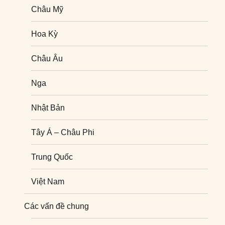
Châu Mỹ
Hoa Kỳ
Châu Âu
Nga
Nhật Bản
Tây Á – Châu Phi
Trung Quốc
Việt Nam
Nghiên cứu quốc tế
Các vấn đề chung