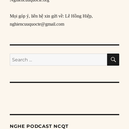
Mọi góp ý, liên hệ xin gửi về: Lê Hồng Hiệp,
nghiencuuquocte@gmail.com
SE
Search
for:
NGHE PODCAST NCQT