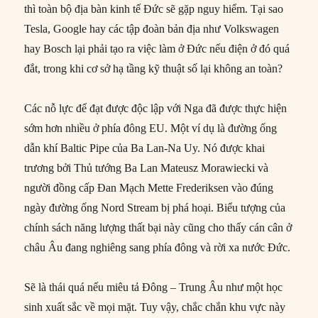
thì toàn bộ địa bàn kinh tế Đức sẽ gặp nguy hiểm. Tại sao
Tesla, Google hay các tập đoàn bản địa như Volkswagen
hay Bosch lại phải tạo ra việc làm ở Đức nếu điện ở đó quá
đắt, trong khi cơ sở hạ tầng kỹ thuật số lại không an toàn?
Các nỗ lực để đạt được độc lập với Nga đã được thực hiện
sớm hơn nhiều ở phía đông EU. Một ví dụ là đường ống
dẫn khí Baltic Pipe của Ba Lan-Na Uy. Nó được khai
trương bởi Thủ tướng Ba Lan Mateusz Morawiecki và
người đồng cấp Đan Mạch Mette Frederiksen vào đúng
ngày đường ống Nord Stream bị phá hoại. Biểu tượng của
chính sách năng lượng thất bại này cũng cho thấy cán cân ở
châu Âu đang nghiêng sang phía đông và rời xa nước Đức.
Sẽ là thái quá nếu miêu tả Đông – Trung Âu như một học
sinh xuất sắc về mọi mặt. Tuy vậy, chắc chắn khu vực này