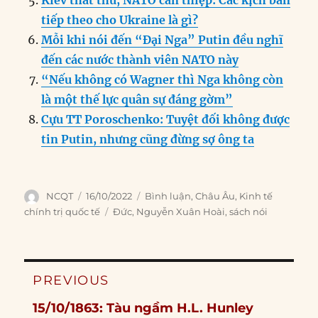
Kiev thất thủ, NATO can thiệp: Các kịch bản
tiếp theo cho Ukraine là gì?
Mỗi khi nói đến “Đại Nga” Putin đều nghĩ
đến các nước thành viên NATO này
“Nếu không có Wagner thì Nga không còn
là một thế lực quân sự đáng gờm”
Cựu TT Poroschenko: Tuyệt đối không được
tin Putin, nhưng cũng đừng sợ ông ta
Author
Posted
Categories
NCQT
16/10/2022
Bình luận
,
Châu Âu
,
Kinh tế
on
Tags
chính trị quốc tế
Đức
,
Nguyễn Xuân Hoài
,
sách nói
Post
PREVIOUS
navigation
Previous
15/10/1863: Tàu ngầm H.L. Hunley