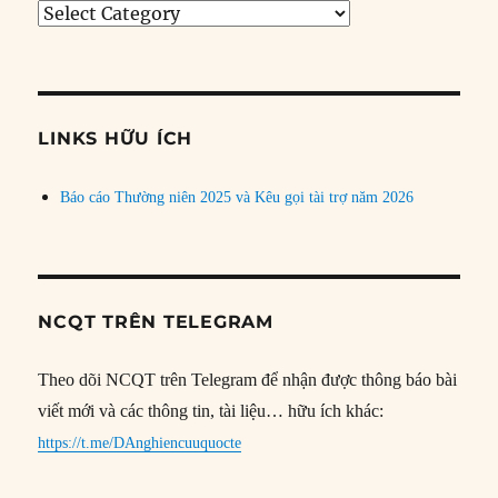
Tìm
bài
theo
chủ
đề
LINKS HỮU ÍCH
Báo cáo Thường niên 2025 và Kêu gọi tài trợ năm 2026
NCQT TRÊN TELEGRAM
Theo dõi NCQT trên Telegram để nhận được thông báo bài
viết mới và các thông tin, tài liệu… hữu ích khác:
https://t.me/DAnghiencuuquocte