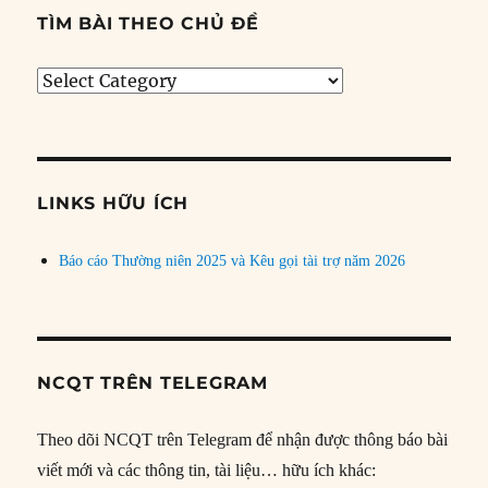
TÌM BÀI THEO CHỦ ĐỀ
Tìm
bài
theo
chủ
đề
LINKS HỮU ÍCH
Báo cáo Thường niên 2025 và Kêu gọi tài trợ năm 2026
NCQT TRÊN TELEGRAM
Theo dõi NCQT trên Telegram để nhận được thông báo bài
viết mới và các thông tin, tài liệu… hữu ích khác: