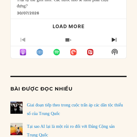
đựng?
30/07/2026
LOAD MORE
PREVIOUS
SHOW
NEXT
EPISODE
EPISODES
EPISO
Show
LIST
Podcast
Informat
BÀI ĐƯỢC ĐỌC NHIỀU
Giai đoạn tiếp theo trong cuộc trấn áp các dân tộc thiểu
số của Trung Quốc
Tại sao AI lại là một rủi ro đối với Đảng Cộng sản
Trung Quốc