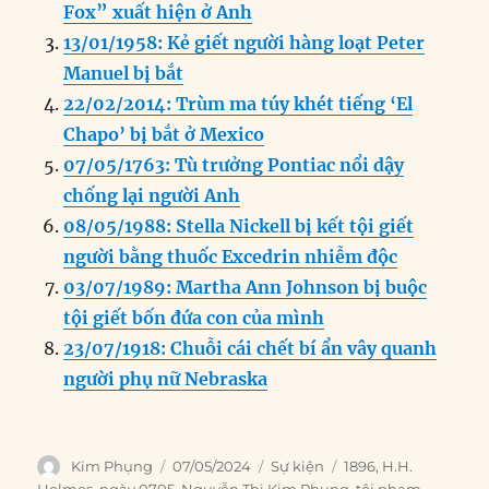
o
I
g
p
a
Fox” xuất hiện ở Anh
o
n
er
p
m
13/01/1958: Kẻ giết người hàng loạt Peter
k
Manuel bị bắt
22/02/2014: Trùm ma túy khét tiếng ‘El
Chapo’ bị bắt ở Mexico
07/05/1763: Tù trưởng Pontiac nổi dậy
chống lại người Anh
08/05/1988: Stella Nickell bị kết tội giết
người bằng thuốc Excedrin nhiễm độc
03/07/1989: Martha Ann Johnson bị buộc
tội giết bốn đứa con của mình
23/07/1918: Chuỗi cái chết bí ẩn vây quanh
người phụ nữ Nebraska
Author
Posted
Categories
Tags
Kim Phụng
07/05/2024
Sự kiện
1896
,
H.H.
on