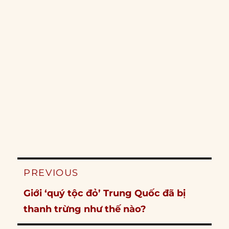
Post
PREVIOUS
navigation
Previous
Giới ‘quý tộc đỏ’ Trung Quốc đã bị
post:
thanh trừng như thế nào?