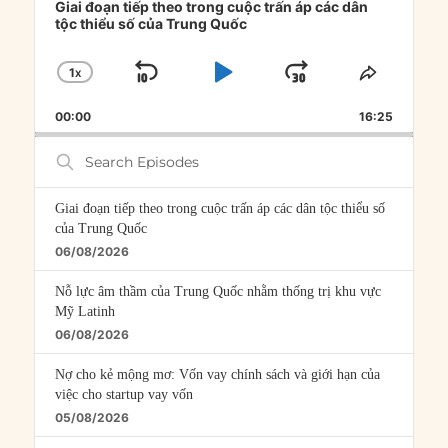
Player
Giai đoạn tiếp theo trong cuộc trấn áp các dân
tộc thiểu số của Trung Quốc
1
X
SKIP
PLAY
JUMP
CHANGE
SHARE
PLAYBACK
THIS
BACKWARD
PAUSE
FORWARD
00:00
RATE
16:25
EPISOD
Search
Episodes
Giai đoạn tiếp theo trong cuộc trấn áp các dân tộc thiểu số
của Trung Quốc
06/08/2026
Nỗ lực âm thầm của Trung Quốc nhằm thống trị khu vực
Mỹ Latinh
06/08/2026
Nợ cho kẻ mộng mơ: Vốn vay chính sách và giới hạn của
việc cho startup vay vốn
05/08/2026