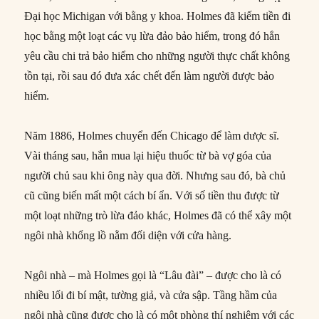
Đại học Michigan với bằng y khoa. Holmes đã kiếm tiền đi
học bằng một loạt các vụ lừa đảo bảo hiểm, trong đó hắn
yêu cầu chi trả bảo hiểm cho những người thực chất không
tồn tại, rồi sau đó đưa xác chết đến làm người được bảo
hiểm.
Năm 1886, Holmes chuyển đến Chicago để làm dược sĩ.
Vài tháng sau, hắn mua lại hiệu thuốc từ bà vợ góa của
người chủ sau khi ông này qua đời. Nhưng sau đó, bà chủ
cũ cũng biến mất một cách bí ẩn. Với số tiền thu được từ
một loạt những trò lừa đảo khác, Holmes đã có thể xây một
ngôi nhà khổng lồ nằm đối diện với cửa hàng.
Ngôi nhà – mà Holmes gọi là “Lâu đài” – được cho là có
nhiều lối đi bí mật, tường giả, và cửa sập. Tầng hầm của
ngôi nhà cũng được cho là có một phòng thí nghiệm với các