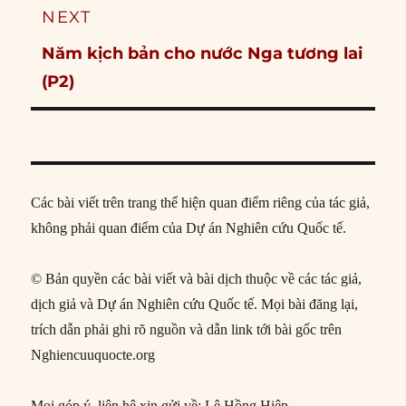
NEXT
Next
Năm kịch bản cho nước Nga tương lai
post:
(P2)
Các bài viết trên trang thể hiện quan điểm riêng của tác giả,
không phải quan điểm của Dự án Nghiên cứu Quốc tế.
© Bản quyền các bài viết và bài dịch thuộc về các tác giả,
dịch giả và Dự án Nghiên cứu Quốc tế. Mọi bài đăng lại,
trích dẫn phải ghi rõ nguồn và dẫn link tới bài gốc trên
Nghiencuuquocte.org
Mọi góp ý, liên hệ xin gửi về: Lê Hồng Hiệp,