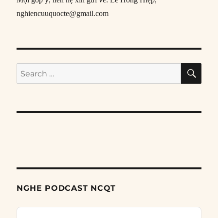
nghiencuuquocte@gmail.com
SE
Search
for:
NGHE PODCAST NCQT
Audio