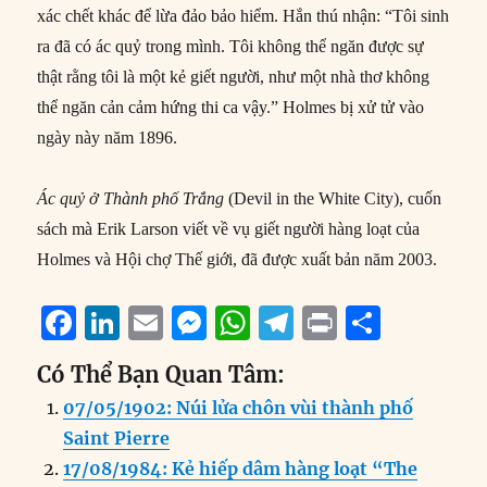
xác chết khác để lừa đảo bảo hiểm. Hắn thú nhận: “Tôi sinh
ra đã có ác quỷ trong mình. Tôi không thể ngăn được sự
thật rằng tôi là một kẻ giết người, như một nhà thơ không
thể ngăn cản cảm hứng thi ca vậy.” Holmes bị xử tử vào
ngày này năm 1896.
Ác quỷ ở Thành phố Trắng
(Devil in the White City), cuốn
sách mà Erik Larson viết về vụ giết người hàng loạt của
Holmes và Hội chợ Thế giới, đã được xuất bản năm 2003.
F
Li
E
M
W
T
P
S
a
n
m
e
h
el
ri
h
Có Thể Bạn Quan Tâm:
c
k
ai
ss
at
e
n
a
07/05/1902: Núi lửa chôn vùi thành phố
e
e
l
e
s
g
t
re
Saint Pierre
b
d
n
A
r
17/08/1984: Kẻ hiếp dâm hàng loạt “The