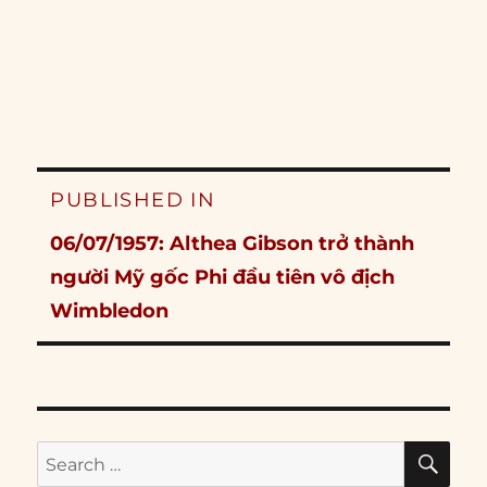
Post
PUBLISHED IN
navigation
06/07/1957: Althea Gibson trở thành
người Mỹ gốc Phi đầu tiên vô địch
Wimbledon
SE
Search
for: