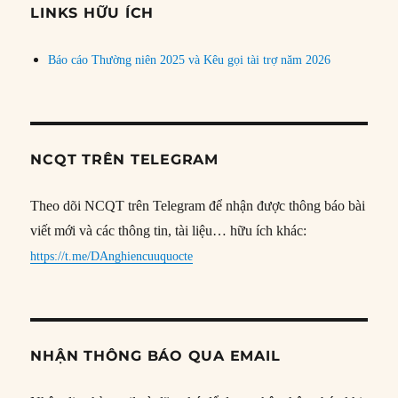
đề
LINKS HỮU ÍCH
Báo cáo Thường niên 2025 và Kêu gọi tài trợ năm 2026
NCQT TRÊN TELEGRAM
Theo dõi NCQT trên Telegram để nhận được thông báo bài
viết mới và các thông tin, tài liệu… hữu ích khác:
https://t.me/DAnghiencuuquocte
NHẬN THÔNG BÁO QUA EMAIL