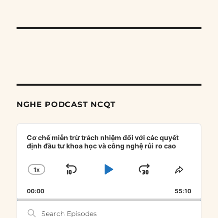
NGHE PODCAST NCQT
Audio
Player
Cơ chế miễn trừ trách nhiệm đối với các quyết
định đầu tư khoa học và công nghệ rủi ro cao
1
X
SKIP
PLAY
JUMP
CHANGE
SHARE
PLAYBACK
THIS
BACKWARD
PAUSE
FORWARD
00:00
RATE
55:10
EPISOD
Search
Episodes