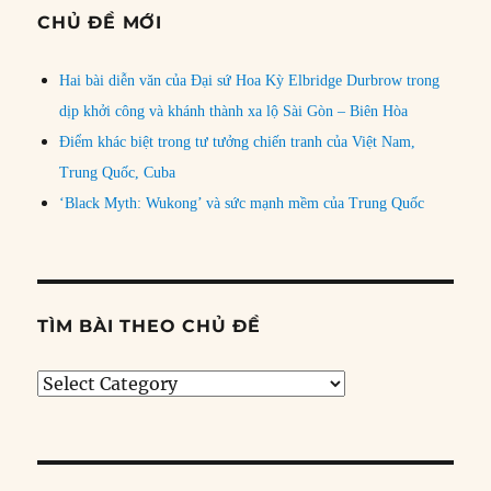
CHỦ ĐỀ MỚI
Hai bài diễn văn của Đại sứ Hoa Kỳ Elbridge Durbrow trong
dịp khởi công và khánh thành xa lộ Sài Gòn – Biên Hòa
Điểm khác biệt trong tư tưởng chiến tranh của Việt Nam,
Trung Quốc, Cuba
‘Black Myth: Wukong’ và sức mạnh mềm của Trung Quốc
TÌM BÀI THEO CHỦ ĐỀ
Tìm
bài
theo
chủ