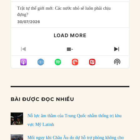
Trật tự thế giới mới: Các nước nhỏ sẽ luôn phải chịu
đựng?
30/07/2026
LOAD MORE
PREVIOUS
SHOW
NEXT
EPISODE
EPISODES
EPISO
Show
LIST
Podcast
Informat
BÀI ĐƯỢC ĐỌC NHIỀU
Nỗ lực âm thầm của Trung Quốc nhằm thống trị khu
vực Mỹ Latinh
Mối nguy khi Châu Âu do dự hỗ trợ phòng không cho