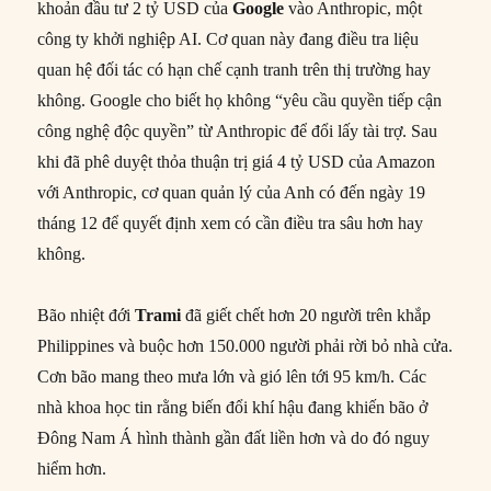
khoản đầu tư 2 tỷ USD của
Google
vào Anthropic, một
công ty khởi nghiệp AI. Cơ quan này đang điều tra liệu
quan hệ đối tác có hạn chế cạnh tranh trên thị trường hay
không. Google cho biết họ không “yêu cầu quyền tiếp cận
công nghệ độc quyền” từ Anthropic để đổi lấy tài trợ. Sau
khi đã phê duyệt thỏa thuận trị giá 4 tỷ USD của Amazon
với Anthropic, cơ quan quản lý của Anh có đến ngày 19
tháng 12 để quyết định xem có cần điều tra sâu hơn hay
không.
Bão nhiệt đới
Trami
đã giết chết hơn 20 người trên khắp
Philippines và buộc hơn 150.000 người phải rời bỏ nhà cửa.
Cơn bão mang theo mưa lớn và gió lên tới 95 km/h. Các
nhà khoa học tin rằng biến đổi khí hậu đang khiến bão ở
Đông Nam Á hình thành gần đất liền hơn và do đó nguy
hiểm hơn.