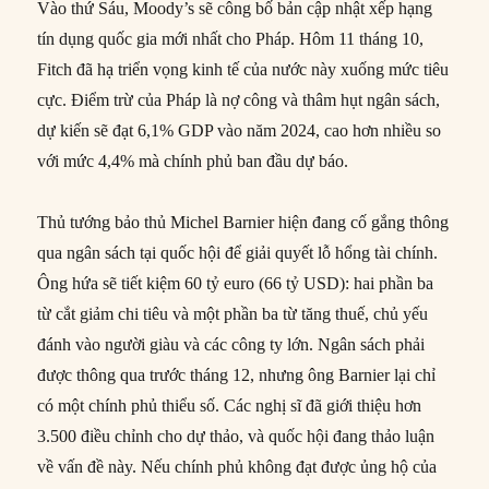
Vào thứ Sáu, Moody’s sẽ công bố bản cập nhật xếp hạng
tín dụng quốc gia mới nhất cho Pháp. Hôm 11 tháng 10,
Fitch đã hạ triển vọng kinh tế của nước này xuống mức tiêu
cực. Điểm trừ của Pháp là nợ công và thâm hụt ngân sách,
dự kiến sẽ đạt 6,1% GDP vào năm 2024, cao hơn nhiều so
với mức 4,4% mà chính phủ ban đầu dự báo.
Thủ tướng bảo thủ Michel Barnier hiện đang cố gắng thông
qua ngân sách tại quốc hội để giải quyết lỗ hổng tài chính.
Ông hứa sẽ tiết kiệm 60 tỷ euro (66 tỷ USD): hai phần ba
từ cắt giảm chi tiêu và một phần ba từ tăng thuế, chủ yếu
đánh vào người giàu và các công ty lớn. Ngân sách phải
được thông qua trước tháng 12, nhưng ông Barnier lại chỉ
có một chính phủ thiểu số. Các nghị sĩ đã giới thiệu hơn
3.500 điều chỉnh cho dự thảo, và quốc hội đang thảo luận
về vấn đề này. Nếu chính phủ không đạt được ủng hộ của