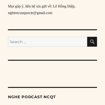
Mọi góp ý, liên hệ xin gửi về: Lê Hồng Hiệp,
nghiencuuquocte@gmail.com
SE
Search
for:
NGHE PODCAST NCQT