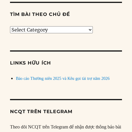
TÌM BÀI THEO CHỦ ĐỀ
Tìm
bài
theo
chủ
đề
LINKS HỮU ÍCH
Báo cáo Thường niên 2025 và Kêu gọi tài trợ năm 2026
NCQT TRÊN TELEGRAM
Theo dõi NCQT trên Telegram để nhận được thông báo bài