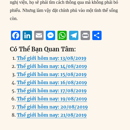
nghị viện, họ sẽ phải tìm cách thông qua mà không phải bỏ
phiếu. Nhưng làm vậy đặt chính phủ vào một tình thế sống
còn.
F
Li
E
M
W
T
P
S
a
n
m
e
h
el
ri
h
Có Thể Bạn Quan Tâm:
c
k
ai
ss
at
e
n
a
Thế giới hôm nay: 13/08/2019
e
e
l
e
s
g
t
re
Thế giới hôm nay: 14/08/2019
b
d
n
A
r
Thế giới hôm nay: 15/08/2019
o
I
g
p
a
Thế giới hôm nay: 16/08/2019
o
n
er
p
m
Thế giới hôm nay: 17/08/2019
k
Thế giới hôm nay: 19/08/2019
Thế giới hôm nay: 20/08/2019
Thế giới hôm nay: 21/08/2019