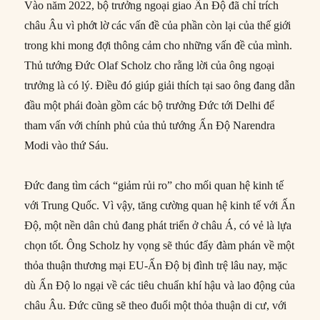
Vào năm 2022, bộ trưởng ngoại giao Ấn Độ đã chỉ trích
châu Âu vì phớt lờ các vấn đề của phần còn lại của thế giới
trong khi mong đợi thông cảm cho những vấn đề của mình.
Thủ tướng Đức Olaf Scholz cho rằng lời của ông ngoại
trưởng là có lý. Điều đó giúp giải thích tại sao ông đang dẫn
đầu một phái đoàn gồm các bộ trưởng Đức tới Delhi để
tham vấn với chính phủ của thủ tướng Ấn Độ Narendra
Modi vào thứ Sáu.
Đức đang tìm cách “giảm rủi ro” cho mối quan hệ kinh tế
với Trung Quốc. Vì vậy, tăng cường quan hệ kinh tế với Ấn
Độ, một nền dân chủ đang phát triển ở châu Á, có vẻ là lựa
chọn tốt. Ông Scholz hy vọng sẽ thúc đẩy đàm phán về một
thỏa thuận thương mại EU-Ấn Độ bị đình trệ lâu nay, mặc
dù Ấn Độ lo ngại về các tiêu chuẩn khí hậu và lao động của
châu Âu. Đức cũng sẽ theo đuổi một thỏa thuận di cư, với