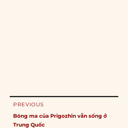
Post
PREVIOUS
navigation
Previous
Bóng ma của Prigozhin vẫn sống ở
post:
Trung Quốc