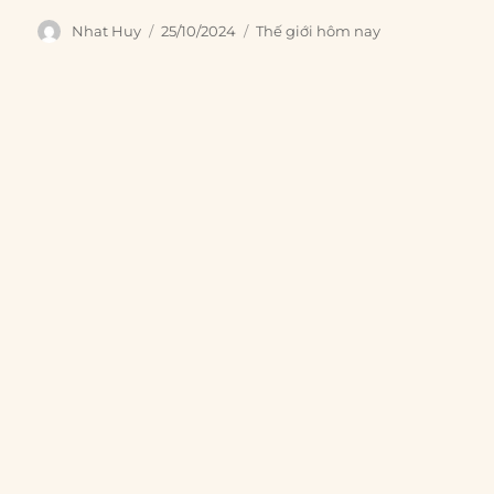
Author
Posted
Categories
Nhat Huy
25/10/2024
Thế giới hôm nay
on