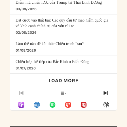
Điểm mù chiến lược của Trump tại Thái Bình Dương
03/08/2026
Đặt cược vào thất bại: Các quỹ đầu tư mạo hiểm quốc gia
và khía cạnh chính trị của vốn rủi ro
02/08/2026
Làm thế nào để kết thúc Chiến tranh Iran?
01/08/2026
Chiến lược kế tiếp của Bắc Kinh ở Biển Đông
31/07/2026
LOAD MORE
PREVIOUS
SHOW
NEXT
EPISODE
EPISODES
EPISO
Show
LIST
Podcast
Informat