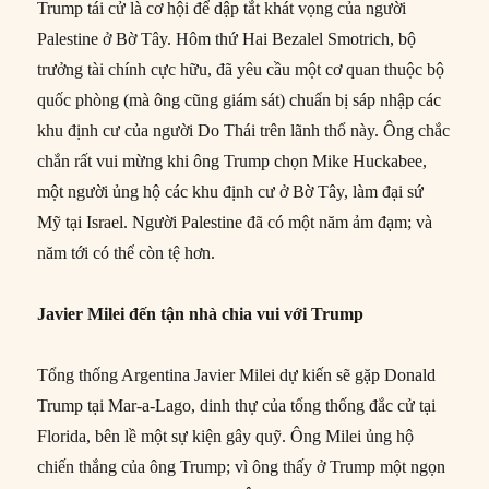
Trump tái cử là cơ hội để dập tắt khát vọng của người
Palestine ở Bờ Tây. Hôm thứ Hai Bezalel Smotrich, bộ
trưởng tài chính cực hữu, đã yêu cầu một cơ quan thuộc bộ
quốc phòng (mà ông cũng giám sát) chuẩn bị sáp nhập các
khu định cư của người Do Thái trên lãnh thổ này. Ông chắc
chắn rất vui mừng khi ông Trump chọn Mike Huckabee,
một người ủng hộ các khu định cư ở Bờ Tây, làm đại sứ
Mỹ tại Israel. Người Palestine đã có một năm ảm đạm; và
năm tới có thể còn tệ hơn.
Javier Milei đến tận nhà chia vui với Trump
Tổng thống Argentina Javier Milei dự kiến ​​sẽ gặp Donald
Trump tại Mar-a-Lago, dinh thự của tổng thống đắc cử tại
Florida, bên lề một sự kiện gây quỹ. Ông Milei ủng hộ
chiến thắng của ông Trump; vì ông thấy ở Trump một ngọn