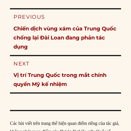
Post
PREVIOUS
navigation
Previous
Chiến dịch vùng xám của Trung Quốc
post:
chống lại Đài Loan đang phản tác
dụng
NEXT
Next
Vị trí Trung Quốc trong mắt chính
post:
quyền Mỹ kế nhiệm
Các bài viết trên trang thể hiện quan điểm riêng của tác giả,