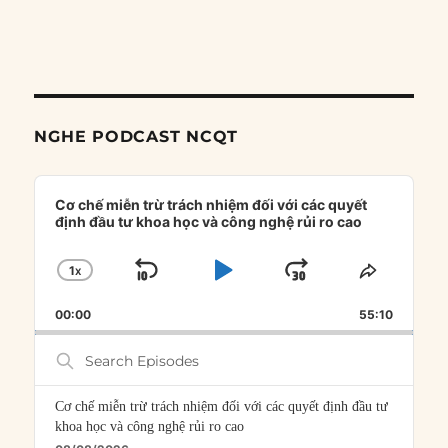
NGHE PODCAST NCQT
Audio
Player
Cơ chế miễn trừ trách nhiệm đối với các quyết
định đầu tư khoa học và công nghệ rủi ro cao
1
X
SKIP
PLAY
JUMP
CHANGE
SHARE
PLAYBACK
THIS
BACKWARD
PAUSE
FORWARD
00:00
RATE
55:10
EPISOD
Search
Episodes
Cơ chế miễn trừ trách nhiệm đối với các quyết định đầu tư
khoa học và công nghệ rủi ro cao