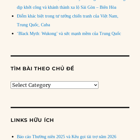
dịp khởi công và khánh thành xa lộ Sài Gòn – Biên Hòa
Điểm khác biệt trong tư tưởng chiến tranh của Việt Nam,
Trung Quốc, Cuba
‘Black Myth: Wukong’ và sức mạnh mềm của Trung Quốc
TÌM BÀI THEO CHỦ ĐỀ
Tìm
bài
theo
chủ
đề
LINKS HỮU ÍCH
Báo cáo Thường niên 2025 và Kêu gọi tài trợ năm 2026