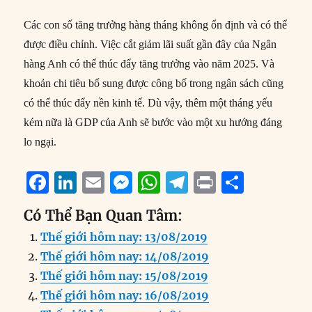
Các con số tăng trưởng hàng tháng không ổn định và có thể
được điều chỉnh. Việc cắt giảm lãi suất gần đây của Ngân
hàng Anh có thể thúc đẩy tăng trưởng vào năm 2025. Và
khoản chi tiêu bổ sung được công bố trong ngân sách cũng
có thể thúc đẩy nền kinh tế. Dù vậy, thêm một tháng yếu
kém nữa là GDP của Anh sẽ bước vào một xu hướng đáng
lo ngại.
F
Li
E
M
W
T
P
S
a
n
m
e
h
el
ri
h
Có Thể Bạn Quan Tâm:
c
k
ai
ss
at
e
n
a
Thế giới hôm nay: 13/08/2019
e
e
l
e
s
g
t
re
Thế giới hôm nay: 14/08/2019
b
d
n
A
r
Thế giới hôm nay: 15/08/2019
o
I
g
p
a
Thế giới hôm nay: 16/08/2019