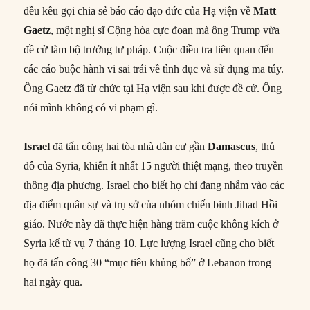
đều kêu gọi chia sẻ báo cáo đạo đức của Hạ viện về
Matt
Gaetz
, một nghị sĩ Cộng hòa cực đoan mà ông Trump vừa
đề cử làm bộ trưởng tư pháp. Cuộc điều tra liên quan đến
các cáo buộc hành vi sai trái về tình dục và sử dụng ma túy.
Ông Gaetz đã từ chức tại Hạ viện sau khi được đề cử. Ông
nói mình không có vi phạm gì.
Israel
đã tấn công hai tòa nhà dân cư gần
Damascus
, thủ
đô của Syria, khiến ít nhất 15 người thiệt mạng, theo truyền
thông địa phương. Israel cho biết họ chỉ đang nhắm vào các
địa điểm quân sự và trụ sở của nhóm chiến binh Jihad Hồi
giáo. Nước này đã thực hiện hàng trăm cuộc không kích ở
Syria kể từ vụ 7 tháng 10. Lực lượng Israel cũng cho biết
họ đã tấn công 30 “mục tiêu khủng bố” ở Lebanon trong
hai ngày qua.