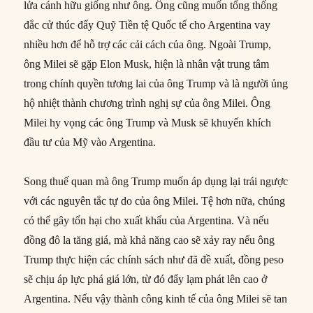
lửa cánh hữu giống như ông. Ông cũng muốn tổng thống
đắc cử thúc đẩy Quỹ Tiền tệ Quốc tế cho Argentina vay
nhiều hơn để hỗ trợ các cải cách của ông. Ngoài Trump,
ông Milei sẽ gặp Elon Musk, hiện là nhân vật trung tâm
trong chính quyền tương lai của ông Trump và là người ủng
hộ nhiệt thành chương trình nghị sự của ông Milei. Ông
Milei hy vọng các ông Trump và Musk sẽ khuyến khích
đầu tư của Mỹ vào Argentina.
Song thuế quan mà ông Trump muốn áp dụng lại trái ngược
với các nguyên tắc tự do của ông Milei. Tệ hơn nữa, chúng
có thể gây tổn hại cho xuất khẩu của Argentina. Và nếu
đồng đô la tăng giá, mà khả năng cao sẽ xảy ray nếu ông
Trump thực hiện các chính sách như đã đề xuất, đồng peso
sẽ chịu áp lực phá giá lớn, từ đó đẩy lạm phát lên cao ở
Argentina. Nếu vậy thành công kinh tế của ông Milei sẽ tan