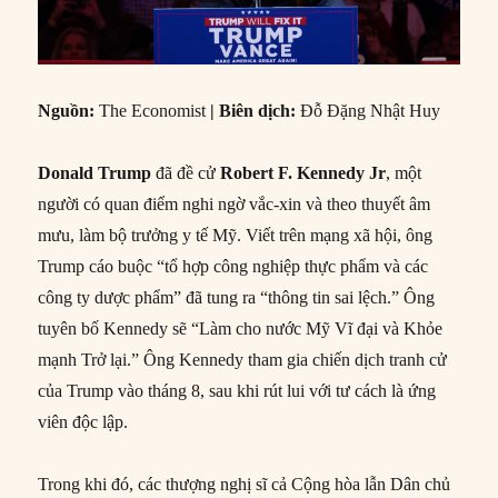
Nguồn
:
The Economist
|
Biên dịch
:
Đỗ Đặng Nhật Huy
Donald Trump
đã đề cử
Robert F. Kennedy Jr
, một
người có quan điểm nghi ngờ vắc-xin và theo thuyết âm
mưu, làm bộ trưởng y tế Mỹ. Viết trên mạng xã hội, ông
Trump cáo buộc “tổ hợp công nghiệp thực phẩm và các
công ty dược phẩm” đã tung ra “thông tin sai lệch.” Ông
tuyên bố Kennedy sẽ “Làm cho nước Mỹ Vĩ đại và Khỏe
mạnh Trở lại.” Ông Kennedy tham gia chiến dịch tranh cử
của Trump vào tháng 8, sau khi rút lui với tư cách là ứng
viên độc lập.
Trong khi đó, các thượng nghị sĩ cả Cộng hòa lẫn Dân chủ