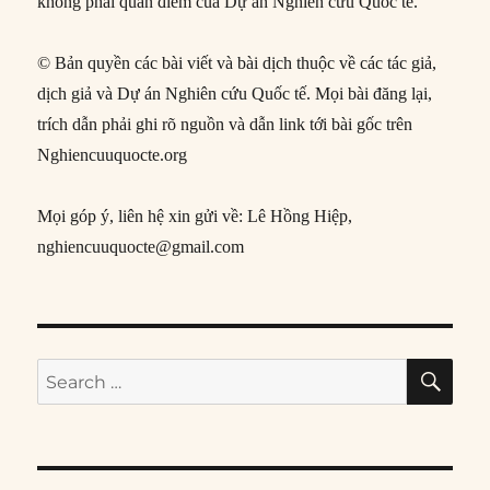
không phải quan điểm của Dự án Nghiên cứu Quốc tế.
© Bản quyền các bài viết và bài dịch thuộc về các tác giả,
dịch giả và Dự án Nghiên cứu Quốc tế. Mọi bài đăng lại,
trích dẫn phải ghi rõ nguồn và dẫn link tới bài gốc trên
Nghiencuuquocte.org
Mọi góp ý, liên hệ xin gửi về: Lê Hồng Hiệp,
nghiencuuquocte@gmail.com
SE
Search
for: