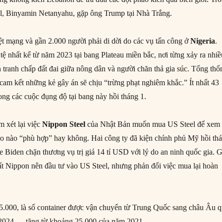
ael, Binyamin Netanyahu, gặp ông Trump tại Nhà Trắng.
iệt mạng và gần 2.000 người phải di dời do các vụ tấn công ở
Nigeria
.
i tệ nhất kể từ năm 2023 tại bang Plateau miền bắc, nơi từng xảy ra nhi
n tranh chấp đất đai giữa nông dân và người chăn thả gia súc. Tổng thố
 cam kết những kẻ gây án sẽ chịu “trừng phạt nghiêm khắc.” Ít nhất 43
ong các cuộc đụng độ tại bang này hồi tháng 1.
 xét lại việc
Nippon Steel
của Nhật Bản muốn mua US Steel để xem
eo nào “phù hợp” hay không. Hai công ty đã kiện chính phủ Mỹ hồi th
e Biden chặn thương vụ trị giá 14 tỉ USD với lý do an ninh quốc gia. 
t Nippon nên đầu tư vào US Steel, nhưng phản đối việc mua lại hoàn
55.000, là số container được vận chuyển từ Trung Quốc sang châu Âu 
 2024 — tăng từ khoảng 25.000 của năm 2021.