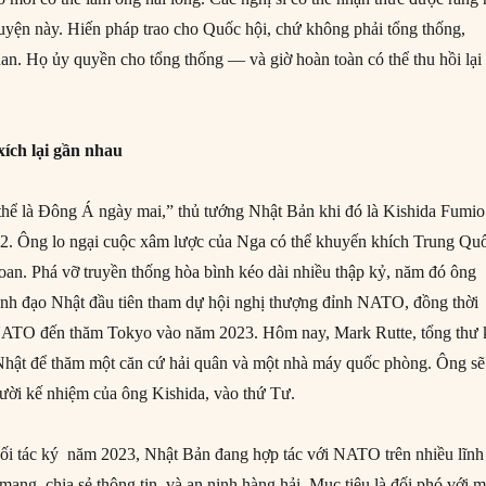
yện này. Hiến pháp trao cho Quốc hội, chứ không phải tổng thống,
uan. Họ ủy quyền cho tổng thống — và giờ hoàn toàn có thể thu hồi lại
ích lại gần nhau
hể là Đông Á ngày mai,” thủ tướng Nhật Bản khi đó là Kishida Fumio
2. Ông lo ngại cuộc xâm lược của Nga có thể khuyến khích Trung Qu
an. Phá vỡ truyền thống hòa bình kéo dài nhiều thập kỷ, năm đó ông
lãnh đạo Nhật đầu tiên tham dự hội nghị thượng đỉnh NATO, đồng thời
 NATO đến thăm Tokyo vào năm 2023. Hôm nay, Mark Rutte, tổng thư 
Nhật để thăm một căn cứ hải quân và một nhà máy quốc phòng. Ông sẽ
gười kế nhiệm của ông Kishida, vào thứ Tư.
ối tác ký năm 2023, Nhật Bản đang hợp tác với NATO trên nhiều lĩnh
ạng, chia sẻ thông tin, và an ninh hàng hải. Mục tiêu là đối phó với m