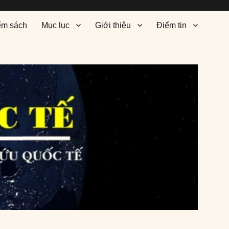
ểm sách
Mục lục
Giới thiệu
Điểm tin