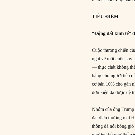
TIÊU ĐIỂM
“Động đất kinh tế” 
Cuộc thương chiến của
ngại về một cuộc suy 
— thực chất không th
hàng cho người tiêu d
cơ bản 10% cho gần nh
đơn kiện đã được đệ t
Nhóm của ông Trump đa
đại diện thương mại H
thống đã nói bóng gió
nhượng bộ như thế nào