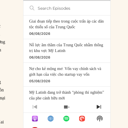
Search
Episodes
Giai đoạn tiếp theo trong cuộc trấn áp các dân
c
tộc thiểu số của Trung Quốc
n
06/08/2026
ơng
Nỗ lực âm thầm của Trung Quốc nhằm thống
n
trị khu vực Mỹ Latinh
06/08/2026
Nợ cho kẻ mộng mơ: Vốn vay chính sách và
giới hạn của việc cho startup vay vốn
05/08/2026
g
ôn
Mỹ Latinh đang trở thành “phòng thí nghiệm”
mại
của phe cánh hữu mới
04/08/2026
PREVIOUS
SHOW
NEXT
EPISODE
EPISODES
EPISODE
Tại sao Trung Quốc phủ nhận cuộc gặp với
Show
LIST
Hai
Ngoại trưởng Nhật Bản?
Podcast