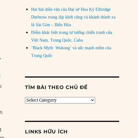
Hai bài diễn văn của Đại sứ Hoa Kỳ Elbridge
Durbrow trong dịp khởi công và khánh thành xa
lộ Sài Gòn – Biên Hòa
Điểm khác biệt trong tư tưởng chiến tranh của
Việt Nam, Trung Quốc, Cuba
‘Black Myth: Wukong’ và sức mạnh mềm của
Trung Quốc
”
ế
u
TÌM BÀI THEO CHỦ ĐỀ
Tìm
bài
r,
theo
chủ
đề
g
LINKS HỮU ÍCH
 họ