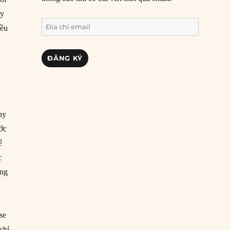
uy
Địa
iều
chỉ
email
ĐĂNG KÝ
ny
ước
ể
c
ong
se
chỉ