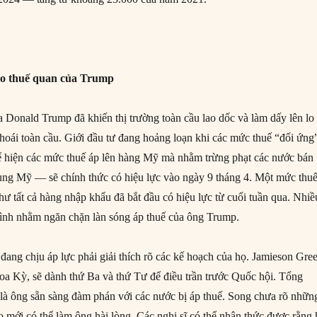
do thuế quan của Trump
 Donald Trump đã khiến thị trường toàn cầu lao dốc và làm dấy lên lo
thoái toàn cầu. Giới đầu tư đang hoảng loạn khi các mức thuế “đối ứng
ể hiện các mức thuế áp lên hàng Mỹ mà nhằm trừng phạt các nước bán
ùng Mỹ — sẽ chính thức có hiệu lực vào ngày 9 tháng 4. Một mức thu
ư tất cả hàng nhập khẩu đã bắt đầu có hiệu lực từ cuối tuần qua. Nhiề
rình nhằm ngăn chặn làn sóng áp thuế của ông Trump.
ng chịu áp lực phải giải thích rõ các kế hoạch của họ. Jamieson Gree
oa Kỳ, sẽ dành thứ Ba và thứ Tư để điều trần trước Quốc hội. Tổng
 là ông sẵn sàng đàm phán với các nước bị áp thuế. Song chưa rõ nhữn
 mới có thể làm ông hài lòng. Các nghị sĩ có thể nhận thức được rằng