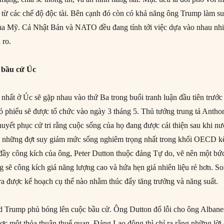
 từ các chế độ độc tài. Bên cạnh đó còn có khả năng ông Trump làm s
của Mỹ. Cả Nhật Bản và NATO đều đang tính tới việc dựa vào nhau nh
 ro.
 bầu cử Úc
nhất ở Úc sẽ gặp nhau vào thứ Ba trong buổi tranh luận đầu tiên trước
ỏ phiếu sẽ được tổ chức vào ngày 3 tháng 5. Thủ tướng trung tả Antho
huyết phục cử tri rằng cuộc sống của họ đang được cải thiện sau khi n
g những đợt suy giảm mức sống nghiêm trọng nhất trong khối OECD k
đầy công kích của ông, Peter Dutton thuộc đảng Tự do, vẽ nên một bứ
 sẽ công kích giá năng lượng cao và hứa hẹn giá nhiên liệu rẻ hơn. S
ra được kế hoạch cụ thể nào nhằm thúc đẩy tăng trưởng và năng suất.
d Trump phủ bóng lên cuộc bầu cử. Ông Dutton đổ lỗi cho ông Albane
c một thỏa thuận thuế quan. Đảng Lao động thì chỉ ra rằng những lời 