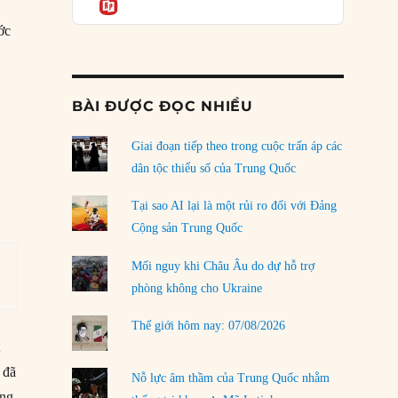
Informatio
04/08/2026
ớc
Điểm mù chiến lược của Trump tại Thái Bình
Dương
03/08/2026
BÀI ĐƯỢC ĐỌC NHIỀU
Đặt cược vào thất bại: Các quỹ đầu tư mạo
hiểm quốc gia và khía cạnh chính trị của vốn
rủi ro
Giai đoạn tiếp theo trong cuộc trấn áp các
02/08/2026
dân tộc thiểu số của Trung Quốc
Làm thế nào để kết thúc Chiến tranh Iran?
Tại sao AI lại là một rủi ro đối với Đảng
01/08/2026
Cộng sản Trung Quốc
Chiến lược kế tiếp của Bắc Kinh ở Biển Đông
Mối nguy khi Châu Âu do dự hỗ trợ
31/07/2026
phòng không cho Ukraine
Trật tự thế giới mới: Các nước nhỏ sẽ luôn
Thế giới hôm nay: 07/08/2026
phải chịu đựng?
t
30/07/2026
 đã
Nỗ lực âm thầm của Trung Quốc nhằm
LOAD MORE
ong