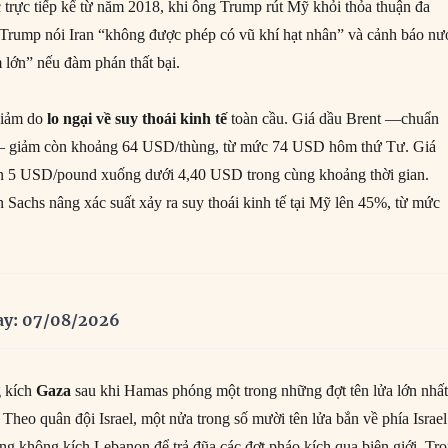
c trực tiếp kể từ năm 2018, khi ông Trump rút Mỹ khỏi thỏa thuận đa
Trump nói Iran “không được phép có vũ khí hạt nhân” và cảnh báo nư
 lớn” nếu đàm phán thất bại.
giảm do
lo ngại về suy thoái kinh tế
toàn cầu. Giá dầu Brent —chuẩn
 — giảm còn khoảng 64 USD/thùng, từ mức 74 USD hôm thứ Tư. Giá
n 5 USD/pound xuống dưới 4,40 USD trong cùng khoảng thời gian.
 Sachs nâng xác suất xảy ra suy thoái kinh tế tại Mỹ lên 45%, từ mức
ay: 07/08/2026
g kích
Gaza
sau khi Hamas phóng một trong những đợt tên lửa lớn nhấ
 Theo quân đội Israel, một nửa trong số mười tên lửa bắn về phía Israel
ũng không kích Lebanon để trả đũa các đợt pháo kích qua biên giới. Tr