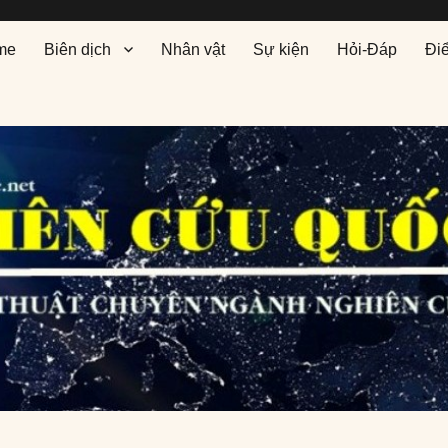
me
Biên dịch
Nhân vật
Sự kiện
Hỏi-Đáp
Đi