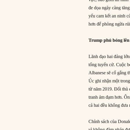
đe dọa ngày càng tăng
yếu cam kết an ninh 
hơn để phòng ngừa rủi
Trump phủ bóng lên
Lãnh đạo hai đảng lớn 
tổng tuyển cử. Cuộc b
Albanese sẽ cố gắng t
Úc ghi nhận một tron
từ năm 2019. Đối thủ 
tranh ảm đạm hơn. Ông
cả hai đều không đưa 
Chính sách của Donal
vì không đàm phán đượ