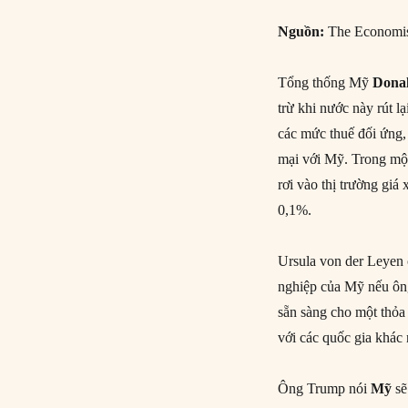
Nguồn
:
The Economis
Tổng thống Mỹ
Dona
trừ khi nước này rút l
các mức thuế đối ứng,
mại với Mỹ. Trong một
rơi vào thị trường g
0,1%.
Ursula von der Leyen 
nghiệp của Mỹ nếu ôn
sẵn sàng cho một thỏa
với các quốc gia khác
Ông Trump nói
Mỹ
sẽ