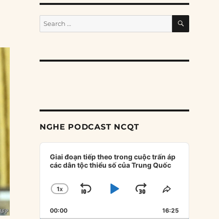
SEARCH
Search
for:
NGHE PODCAST NCQT
Audio
Player
Giai đoạn tiếp theo trong cuộc trấn áp
các dân tộc thiểu số của Trung Quốc
1
X
SKIP
PLAY
JUMP
CHANGE
SHARE
PLAYBACK
THIS
BACKWARD
PAUSE
FORWARD
00:00
RATE
16:25
EPISODE