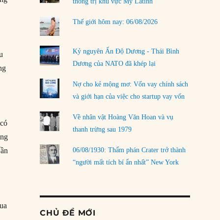
thống trị khu vực Mỹ Latinh
Thế giới hôm nay: 06/08/2026
Kỷ nguyên Ấn Độ Dương - Thái Bình
ều
Dương của NATO đã khép lại
ng
Nợ cho kẻ mộng mơ: Vốn vay chính sách
và giới hạn của việc cho startup vay vốn
Về nhân vật Hoàng Văn Hoan và vụ
 có
thanh trừng sau 1979
áng
Gần
06/08/1930: Thẩm phán Crater trở thành
“người mất tích bí ẩn nhất” New York
qua
CHỦ ĐỀ MỚI