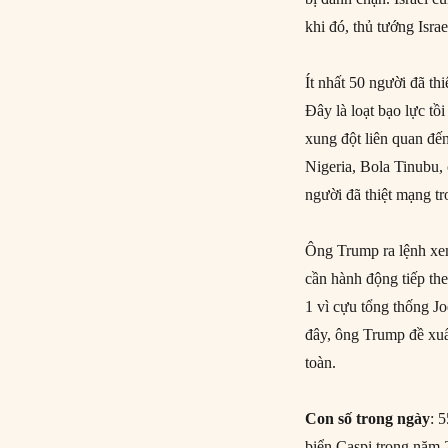
khi đó, thủ tướng Isr
Ít nhất 50 người đã th
Đây là loạt bạo lực tồ
xung đột liên quan đế
Nigeria, Bola Tinubu,
người đã thiệt mạng tr
Ông Trump ra lệnh xem
cần hành động tiếp th
1 vì cựu tổng thống Jo
đây, ông Trump đề xuấ
toàn.
Con số trong ngày
: 
biển Caspi trong năm