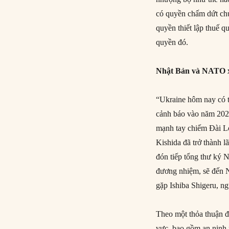
có quyền chấm dứt chu
quyền thiết lập thuế q
quyền đó.
Nhật Bản và NATO x
“Ukraine hôm nay có t
cảnh báo vào năm 202
mạnh tay chiếm Đài Lo
Kishida đã trở thành 
đón tiếp tổng thư ký
đương nhiệm, sẽ đến 
gặp Ishiba Shigeru, n
Theo một thỏa thuận đ
vực, bao gồm an ninh m