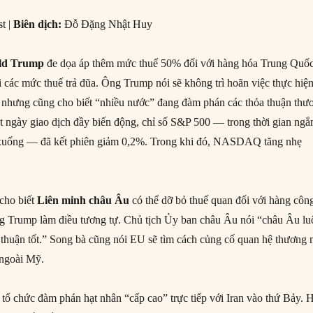
t |
Biên dịch
:
Đỗ Đặng Nhật Huy
ld Trump
đe dọa áp thêm mức thuế 50% đối với hàng hóa Trung Quố
ại các mức thuế trả đũa. Ông Trump nói sẽ không trì hoãn việc thực hiệ
 nhưng cũng cho biết “nhiều nước” đang đàm phán các thỏa thuận thư
 ngày giao dịch đầy biến động, chỉ số S&P 500 — trong thời gian ngắ
iá xuống — đã kết phiên giảm 0,2%. Trong khi đó, NASDAQ tăng nhẹ
cho biết
Liên minh châu Âu
có thể dỡ bỏ thuế quan đối với hàng côn
g Trump làm điều tương tự. Chủ tịch Ủy ban châu Âu nói “châu Âu lu
 thuận tốt.” Song bà cũng nói EU sẽ tìm cách củng cố quan hệ thương 
 ngoài Mỹ.
 tổ chức đàm phán hạt nhân “cấp cao” trực tiếp với Iran vào thứ Bảy. 