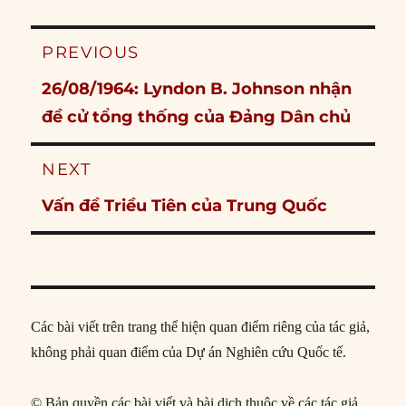
Post
PREVIOUS
navigation
Previous
26/08/1964: Lyndon B. Johnson nhận
post:
đề cử tổng thống của Đảng Dân chủ
NEXT
Next
Vấn đề Triều Tiên của Trung Quốc
post:
Các bài viết trên trang thể hiện quan điểm riêng của tác giả,
không phải quan điểm của Dự án Nghiên cứu Quốc tế.
© Bản quyền các bài viết và bài dịch thuộc về các tác giả,