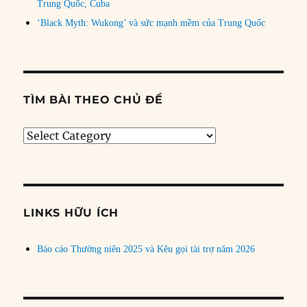
Trung Quốc, Cuba
‘Black Myth: Wukong’ và sức mạnh mềm của Trung Quốc
TÌM BÀI THEO CHỦ ĐỀ
Tìm
bài
theo
chủ
đề
LINKS HỮU ÍCH
Báo cáo Thường niên 2025 và Kêu gọi tài trợ năm 2026