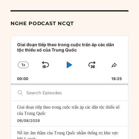
NGHE PODCAST NCQT
Audio
Player
Giai đoạn tiếp theo trong cuộc trấn áp các dân
tộc thiểu số của Trung Quốc
1
X
SKIP
PLAY
JUMP
CHANGE
SHARE
PLAYBACK
THIS
BACKWARD
PAUSE
FORWARD
00:00
RATE
16:25
EPISOD
Search
Episodes
Giai đoạn tiếp theo trong cuộc trấn áp các dân tộc thiểu số
của Trung Quốc
06/08/2026
Nỗ lực âm thầm của Trung Quốc nhằm thống trị khu vực