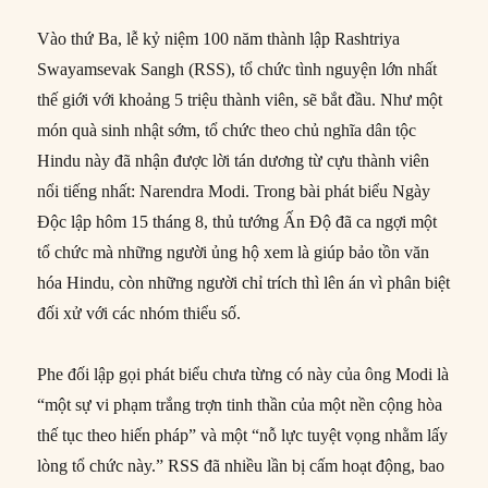
Vào thứ Ba, lễ kỷ niệm 100 năm thành lập Rashtriya
Swayamsevak Sangh (RSS), tổ chức tình nguyện lớn nhất
thế giới với khoảng 5 triệu thành viên, sẽ bắt đầu. Như một
món quà sinh nhật sớm, tổ chức theo chủ nghĩa dân tộc
Hindu này đã nhận được lời tán dương từ cựu thành viên
nổi tiếng nhất: Narendra Modi. Trong bài phát biểu Ngày
Độc lập hôm 15 tháng 8, thủ tướng Ấn Độ đã ca ngợi một
tổ chức mà những người ủng hộ xem là giúp bảo tồn văn
hóa Hindu, còn những người chỉ trích thì lên án vì phân biệt
đối xử với các nhóm thiểu số.
Phe đối lập gọi phát biểu chưa từng có này của ông Modi là
“một sự vi phạm trắng trợn tinh thần của một nền cộng hòa
thế tục theo hiến pháp” và một “nỗ lực tuyệt vọng nhằm lấy
lòng tổ chức này.” RSS đã nhiều lần bị cấm hoạt động, bao