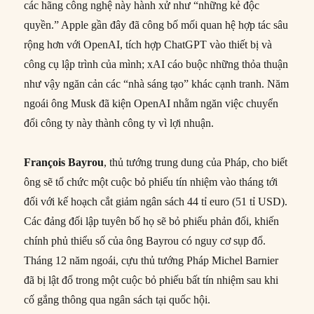
các hãng công nghệ này hành xử như “những kẻ độc
quyền.” Apple gần đây đã công bố mối quan hệ hợp tác sâu
rộng hơn với OpenAI, tích hợp ChatGPT vào thiết bị và
công cụ lập trình của mình; xAI cáo buộc những thỏa thuận
như vậy ngăn cản các “nhà sáng tạo” khác cạnh tranh. Năm
ngoái ông Musk đã kiện OpenAI nhằm ngăn việc chuyển
đổi công ty này thành công ty vì lợi nhuận.
François Bayrou
, thủ tướng trung dung của Pháp, cho biết
ông sẽ tổ chức một cuộc bỏ phiếu tín nhiệm vào tháng tới
đối với kế hoạch cắt giảm ngân sách 44 tỉ euro (51 tỉ USD).
Các đảng đối lập tuyên bố họ sẽ bỏ phiếu phản đối, khiến
chính phủ thiểu số của ông Bayrou có nguy cơ sụp đổ.
Tháng 12 năm ngoái, cựu thủ tướng Pháp Michel Barnier
đã bị lật đổ trong một cuộc bỏ phiếu bất tín nhiệm sau khi
cố gắng thông qua ngân sách tại quốc hội.