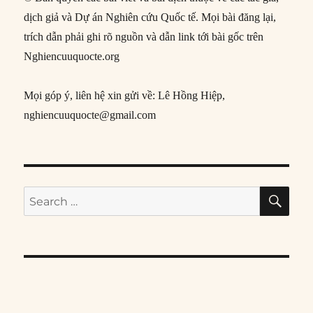
dịch giả và Dự án Nghiên cứu Quốc tế. Mọi bài đăng lại,
trích dẫn phải ghi rõ nguồn và dẫn link tới bài gốc trên
Nghiencuuquocte.org
Mọi góp ý, liên hệ xin gửi về: Lê Hồng Hiệp,
nghiencuuquocte@gmail.com
SE
Search
for: