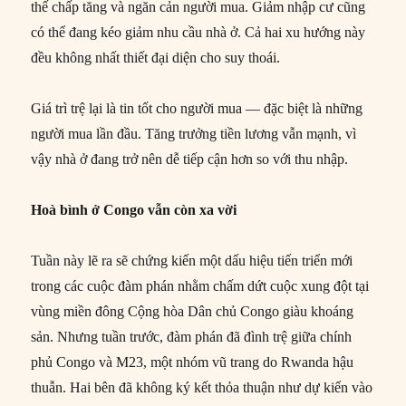
thế chấp tăng và ngăn cản người mua. Giảm nhập cư cũng
có thể đang kéo giảm nhu cầu nhà ở. Cả hai xu hướng này
đều không nhất thiết đại diện cho suy thoái.
Giá trì trệ lại là tin tốt cho người mua — đặc biệt là những
người mua lần đầu. Tăng trưởng tiền lương vẫn mạnh, vì
vậy nhà ở đang trở nên dễ tiếp cận hơn so với thu nhập.
Hoà bình ở Congo vẫn còn xa vời
Tuần này lẽ ra sẽ chứng kiến một dấu hiệu tiến triển mới
trong các cuộc đàm phán nhằm chấm dứt cuộc xung đột tại
vùng miền đông Cộng hòa Dân chủ Congo giàu khoáng
sản. Nhưng tuần trước, đàm phán đã đình trệ giữa chính
phủ Congo và M23, một nhóm vũ trang do Rwanda hậu
thuẫn. Hai bên đã không ký kết thỏa thuận như dự kiến vào