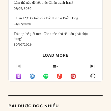
Làm thế nào để kết thúc Chiến tranh Iran?
01/08/2026
Chiến lược kế tiếp của Bắc Kinh ở Biển Đông
31/07/2026
Trật tự thế giới mới: Các nước nhỏ sẽ luôn phải chịu
đựng?
30/07/2026
LOAD MORE
PREVIOUS
SHOW
NEXT
EPISODE
EPISODES
EPISO
Show
LIST
Podcast
Informat
BÀI ĐƯỢC ĐỌC NHIỀU