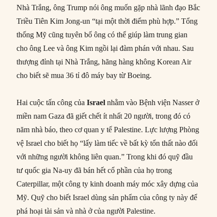
Nhà Trắng, ông Trump nói ông muốn gặp nhà lãnh đạo Bắc
Triều Tiên Kim Jong-un “tại một thời điểm phù hợp.” Tổng
thống Mỹ cũng tuyên bố ông có thể giúp làm trung gian
cho ông Lee và ông Kim ngồi lại đàm phán với nhau. Sau
thượng đỉnh tại Nhà Trắng, hãng hàng không Korean Air
cho biết sẽ mua 36 tỉ đô máy bay từ Boeing.
Hai cuộc tấn công của
Israel
nhằm vào Bệnh viện Nasser ở
miền nam Gaza đã giết chết ít nhất 20 người, trong đó có
năm nhà báo, theo cơ quan y tế Palestine. Lực lượng Phòng
vệ Israel cho biết họ “lấy làm tiếc về bất kỳ tổn thất nào đối
với những người không liên quan.” Trong khi đó quỹ đầu
tư quốc gia Na-uy đã bán hết cổ phần của họ trong
Caterpillar, một công ty kinh doanh máy móc xây dựng của
Mỹ. Quỹ cho biết Israel dùng sản phẩm của công ty này để
phá hoại tài sản và nhà ở của người Palestine.