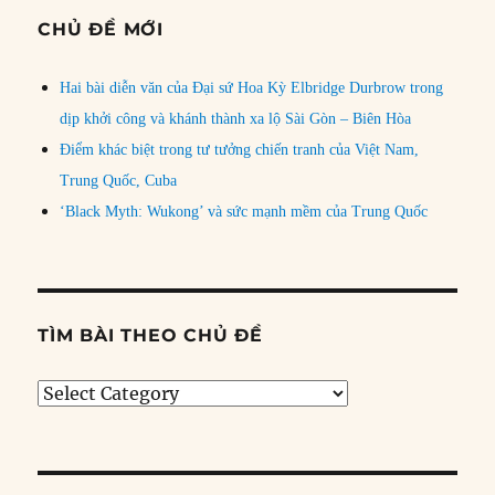
CHỦ ĐỀ MỚI
Hai bài diễn văn của Đại sứ Hoa Kỳ Elbridge Durbrow trong
dịp khởi công và khánh thành xa lộ Sài Gòn – Biên Hòa
Điểm khác biệt trong tư tưởng chiến tranh của Việt Nam,
Trung Quốc, Cuba
‘Black Myth: Wukong’ và sức mạnh mềm của Trung Quốc
TÌM BÀI THEO CHỦ ĐỀ
Tìm
bài
theo
chủ