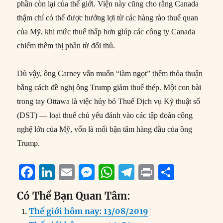
phần còn lại của thế giới. Viện này cũng cho rằng Canada
thậm chí có thể được hưởng lợi từ các hàng rào thuế quan
của Mỹ, khi mức thuế thấp hơn giúp các công ty Canada
chiếm thêm thị phần từ đối thủ.
Dù vậy, ông Carney vẫn muốn “làm ngọt” thêm thỏa thuận
bằng cách đề nghị ông Trump giảm thuế thép. Một con bài
trong tay Ottawa là việc hủy bỏ Thuế Dịch vụ Kỹ thuật số
(DST) — loại thuế chủ yếu đánh vào các tập đoàn công
nghệ lớn của Mỹ, vốn là mối bận tâm hàng đầu của ông
Trump.
F
Li
E
M
W
T
P
S
a
n
m
e
h
el
ri
h
Có Thể Bạn Quan Tâm:
c
k
ai
ss
at
e
n
a
Thế giới hôm nay: 13/08/2019
e
e
l
e
s
g
t
re