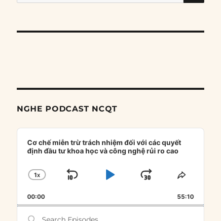
for:
NGHE PODCAST NCQT
Audio
Player
Cơ chế miễn trừ trách nhiệm đối với các quyết
định đầu tư khoa học và công nghệ rủi ro cao
1
X
SKIP
PLAY
JUMP
CHANGE
SHARE
PLAYBACK
THIS
BACKWARD
PAUSE
FORWARD
00:00
RATE
55:10
EPISOD
Search