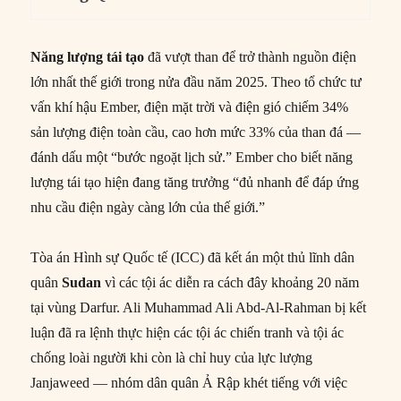
Năng lượng tái tạo
đã vượt than để trở thành nguồn điện
lớn nhất thế giới trong nửa đầu năm 2025. Theo tổ chức tư
vấn khí hậu Ember, điện mặt trời và điện gió chiếm 34%
sản lượng điện toàn cầu, cao hơn mức 33% của than đá —
đánh dấu một “bước ngoặt lịch sử.” Ember cho biết năng
lượng tái tạo hiện đang tăng trưởng “đủ nhanh để đáp ứng
nhu cầu điện ngày càng lớn của thế giới.”
Tòa án Hình sự Quốc tế (ICC) đã kết án một thủ lĩnh dân
quân
Sudan
vì các tội ác diễn ra cách đây khoảng 20 năm
tại vùng Darfur. Ali Muhammad Ali Abd-Al-Rahman bị kết
luận đã ra lệnh thực hiện các tội ác chiến tranh và tội ác
chống loài người khi còn là chỉ huy của lực lượng
Janjaweed — nhóm dân quân Ả Rập khét tiếng với việc