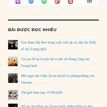
Show
LIST
Podcast
Informat
BÀI ĐƯỢC ĐỌC NHIỀU
Giai đoạn tiếp theo trong cuộc trấn áp các dân tộc thiểu
số của Trung Quốc
Tại sao AI lại là một rủi ro đối với Đảng Cộng sản
Trung Quốc
Mối nguy khi Châu Âu do dự hỗ trợ phòng không cho
Ukraine
Thế giới hôm nay: 07/08/2026
Nỗ lực âm thầm của Trung Quốc nhằm thống trị khu