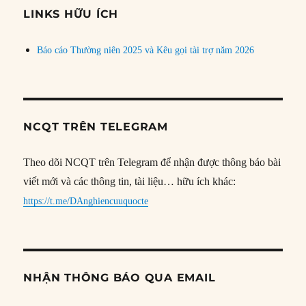
đề
LINKS HỮU ÍCH
Báo cáo Thường niên 2025 và Kêu gọi tài trợ năm 2026
NCQT TRÊN TELEGRAM
Theo dõi NCQT trên Telegram để nhận được thông báo bài
viết mới và các thông tin, tài liệu… hữu ích khác:
https://t.me/DAnghiencuuquocte
NHẬN THÔNG BÁO QUA EMAIL