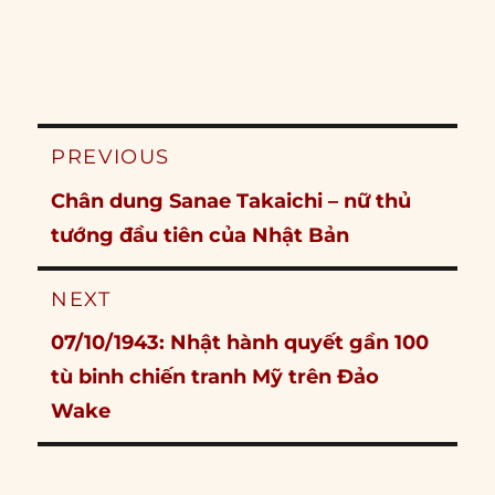
Post
PREVIOUS
navigation
Previous
Chân dung Sanae Takaichi – nữ thủ
post:
tướng đầu tiên của Nhật Bản
NEXT
Next
07/10/1943: Nhật hành quyết gần 100
post:
tù binh chiến tranh Mỹ trên Đảo
Wake