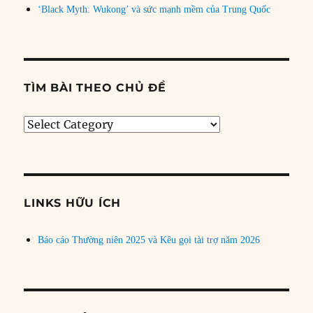
‘Black Myth: Wukong’ và sức mạnh mềm của Trung Quốc
TÌM BÀI THEO CHỦ ĐỀ
Tìm
bài
theo
chủ
đề
LINKS HỮU ÍCH
Báo cáo Thường niên 2025 và Kêu gọi tài trợ năm 2026