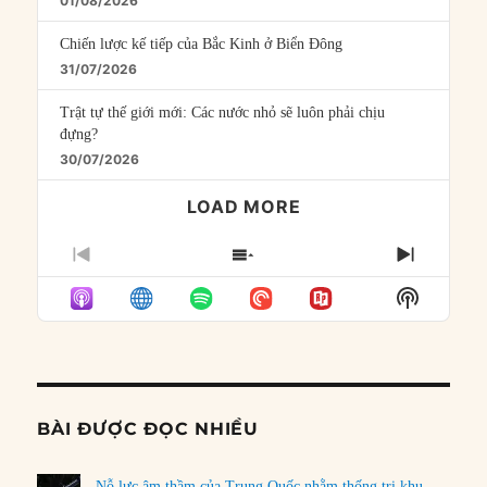
01/08/2026
Chiến lược kế tiếp của Bắc Kinh ở Biển Đông
31/07/2026
Trật tự thế giới mới: Các nước nhỏ sẽ luôn phải chịu
đựng?
30/07/2026
LOAD MORE
PREVIOUS
SHOW
NEXT
EPISODE
EPISODES
EPISO
Show
LIST
Podcast
Informat
BÀI ĐƯỢC ĐỌC NHIỀU
Nỗ lực âm thầm của Trung Quốc nhằm thống trị khu