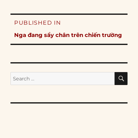
Post
PUBLISHED IN
navigation
Nga đang sẩy chân trên chiến trường
SE
Search
for: