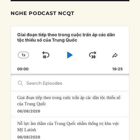
NGHE PODCAST NCQT
Audio
Player
Giai đoạn tiếp theo trong cuộc trấn áp các dân
tộc thiểu số của Trung Quốc
1
X
SKIP
PLAY
JUMP
CHANGE
SHARE
PLAYBACK
THIS
BACKWARD
PAUSE
FORWARD
00:00
RATE
16:25
EPISOD
Search
Episodes
Giai đoạn tiếp theo trong cuộc trấn áp các dân tộc thiểu số
của Trung Quốc
06/08/2026
Nỗ lực âm thầm của Trung Quốc nhằm thống trị khu vực
Mỹ Latinh
06/08/2026