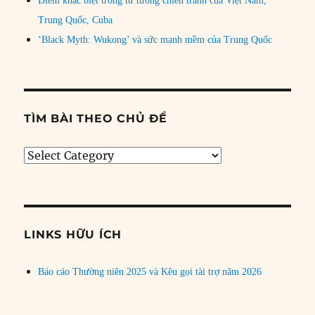
Điểm khác biệt trong tư tưởng chiến tranh của Việt Nam,
Trung Quốc, Cuba
‘Black Myth: Wukong’ và sức mạnh mềm của Trung Quốc
TÌM BÀI THEO CHỦ ĐỀ
Tìm
bài
theo
chủ
đề
LINKS HỮU ÍCH
Báo cáo Thường niên 2025 và Kêu gọi tài trợ năm 2026