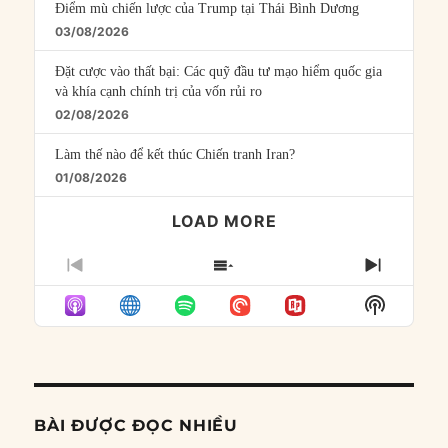
Điểm mù chiến lược của Trump tại Thái Bình Dương
03/08/2026
Đặt cược vào thất bại: Các quỹ đầu tư mạo hiểm quốc gia
và khía cạnh chính trị của vốn rủi ro
02/08/2026
Làm thế nào để kết thúc Chiến tranh Iran?
01/08/2026
LOAD MORE
PREVIOUS
SHOW
NEXT
EPISODE
EPISODES
EPISO
Show
LIST
Podcast
Informat
BÀI ĐƯỢC ĐỌC NHIỀU