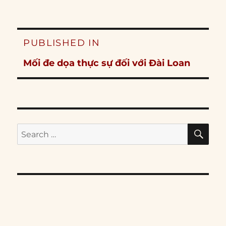
Post
PUBLISHED IN
navigation
Mối đe dọa thực sự đối với Đài Loan
SE
Search
for: