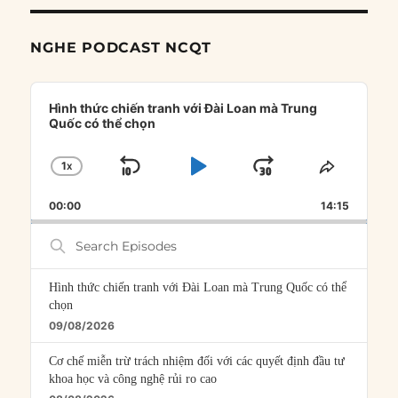
NGHE PODCAST NCQT
Audio
Player
Hình thức chiến tranh với Đài Loan mà Trung
Quốc có thể chọn
1
X
SKIP
PLAY
JUMP
CHANGE
SHARE
PLAYBACK
THIS
BACKWARD
PAUSE
FORWARD
00:00
RATE
14:15
EPISOD
Search
Episodes
Hình thức chiến tranh với Đài Loan mà Trung Quốc có thể
chọn
09/08/2026
Cơ chế miễn trừ trách nhiệm đối với các quyết định đầu tư
khoa học và công nghệ rủi ro cao