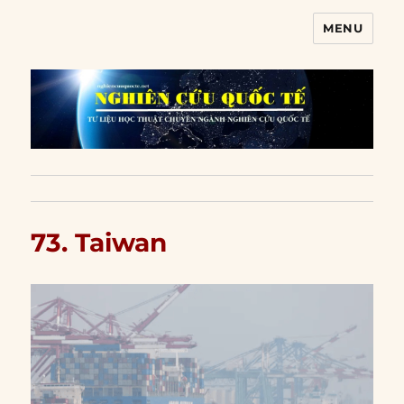
MENU
Nghiên cứu quốc tế
73. Taiwan