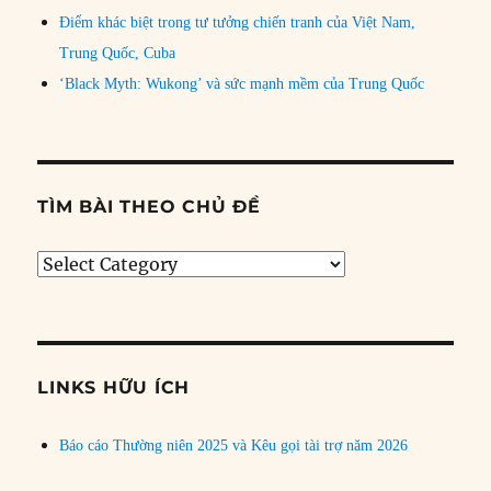
Điểm khác biệt trong tư tưởng chiến tranh của Việt Nam,
Trung Quốc, Cuba
‘Black Myth: Wukong’ và sức mạnh mềm của Trung Quốc
TÌM BÀI THEO CHỦ ĐỀ
Tìm
bài
theo
chủ
đề
LINKS HỮU ÍCH
Báo cáo Thường niên 2025 và Kêu gọi tài trợ năm 2026