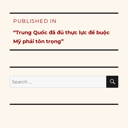
Post
PUBLISHED IN
navigation
“Trung Quốc đã đủ thực lực để buộc
Mỹ phải tôn trọng”
SE
Search
for: