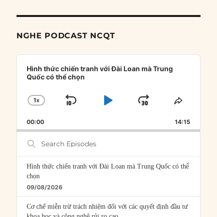
NGHE PODCAST NCQT
Audio
Player
Hình thức chiến tranh với Đài Loan mà Trung
Quốc có thể chọn
1
X
SKIP
PLAY
JUMP
CHANGE
SHARE
PLAYBACK
THIS
BACKWARD
PAUSE
FORWARD
00:00
RATE
14:15
EPISOD
Search
Episodes
Hình thức chiến tranh với Đài Loan mà Trung Quốc có thể
chọn
09/08/2026
Cơ chế miễn trừ trách nhiệm đối với các quyết định đầu tư
khoa học và công nghệ rủi ro cao