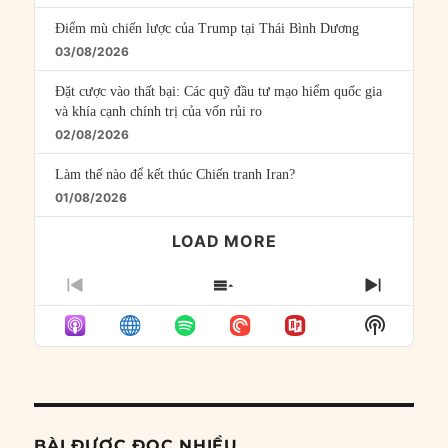
Điểm mù chiến lược của Trump tại Thái Bình Dương
03/08/2026
Đặt cược vào thất bại: Các quỹ đầu tư mạo hiểm quốc gia
và khía cạnh chính trị của vốn rủi ro
02/08/2026
Làm thế nào để kết thúc Chiến tranh Iran?
01/08/2026
LOAD MORE
PREVIOUS
SHOW
NEXT
EPISODE
EPISODES
EPISO
Show
LIST
Podcast
Informat
BÀI ĐƯỢC ĐỌC NHIỀU