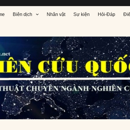
me
Biên dịch
Nhân vật
Sự kiện
Hỏi-Đáp
Đi