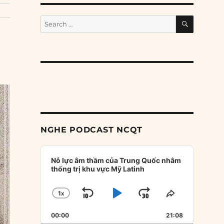
SEARCH
Search
for:
NGHE PODCAST NCQT
Audio
Player
Nỗ lực âm thầm của Trung Quốc nhằm
thống trị khu vực Mỹ Latinh
1
X
SKIP
PLAY
JUMP
CHANGE
SHARE
PLAYBACK
THIS
BACKWARD
PAUSE
FORWARD
00:00
RATE
21:08
EPISODE