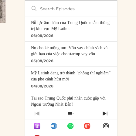
Search
Episodes
Nỗ lực âm thầm của Trung Quốc nhằm thống
trị khu vực Mỹ Latinh
06/08/2026
Nợ cho kẻ mộng mơ: Vốn vay chính sách và
giới hạn của việc cho startup vay vốn
05/08/2026
Mỹ Latinh đang trở thành “phòng thí nghiệm”
của phe cánh hữu mới
04/08/2026
Tại sao Trung Quốc phủ nhận cuộc gặp với
Ngoại trưởng Nhật Bản?
04/08/2026
PREVIOUS
SHOW
NEXT
EPISODE
EPISODES
EPISODE
Điểm mù chiến lược của Trump tại Thái Bình
Show
LIST
Dương
Podcast