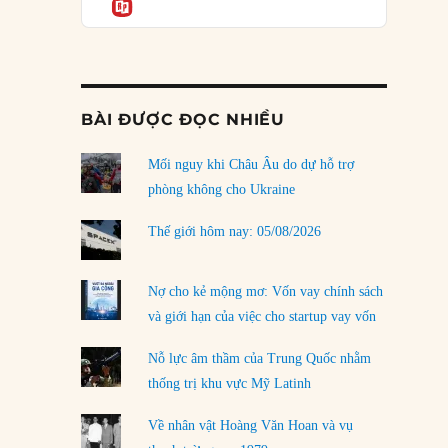
Informatio
03/08/2026
Đặt cược vào thất bại: Các quỹ đầu tư mạo
hiểm quốc gia và khía cạnh chính trị của vốn
rủi ro
02/08/2026
BÀI ĐƯỢC ĐỌC NHIỀU
Làm thế nào để kết thúc Chiến tranh Iran?
Mối nguy khi Châu Âu do dự hỗ trợ
01/08/2026
phòng không cho Ukraine
Chiến lược kế tiếp của Bắc Kinh ở Biển Đông
31/07/2026
Thế giới hôm nay: 05/08/2026
Trật tự thế giới mới: Các nước nhỏ sẽ luôn
phải chịu đựng?
Nợ cho kẻ mộng mơ: Vốn vay chính sách
30/07/2026
và giới hạn của việc cho startup vay vốn
Tập tìm cách chôn vùi bê bối chấn động vòng
Nỗ lực âm thầm của Trung Quốc nhằm
tròn thân cận của mình
thống trị khu vực Mỹ Latinh
29/07/2026
Về nhân vật Hoàng Văn Hoan và vụ
LOAD MORE