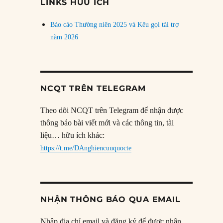
LINKS HỮU ÍCH
Báo cáo Thường niên 2025 và Kêu gọi tài trợ
năm 2026
NCQT TRÊN TELEGRAM
Theo dõi NCQT trên Telegram để nhận được
thông báo bài viết mới và các thông tin, tài
liệu… hữu ích khác:
https://t.me/DAnghiencuuquocte
NHẬN THÔNG BÁO QUA EMAIL
Nhập địa chỉ email và đăng ký để được nhận