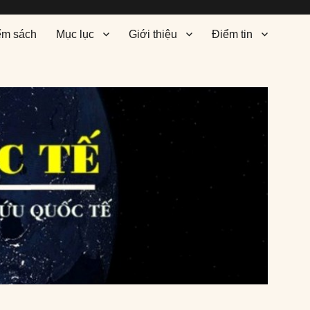
ểm sách
Mục lục
Giới thiệu
Điểm tin