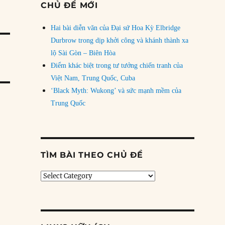
CHỦ ĐỀ MỚI
Hai bài diễn văn của Đại sứ Hoa Kỳ Elbridge
Durbrow trong dịp khởi công và khánh thành xa
lộ Sài Gòn – Biên Hòa
Điểm khác biệt trong tư tưởng chiến tranh của
Việt Nam, Trung Quốc, Cuba
‘Black Myth: Wukong’ và sức mạnh mềm của
Trung Quốc
TÌM BÀI THEO CHỦ ĐỀ
Tìm
bài
theo
chủ
đề