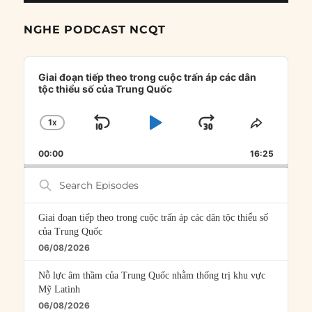
NGHE PODCAST NCQT
Audio
Player
Giai đoạn tiếp theo trong cuộc trấn áp các dân
tộc thiểu số của Trung Quốc
1
X
SKIP
PLAY
JUMP
CHANGE
SHARE
PLAYBACK
THIS
BACKWARD
PAUSE
FORWARD
00:00
RATE
16:25
EPISOD
Search
Episodes
Giai đoạn tiếp theo trong cuộc trấn áp các dân tộc thiểu số
của Trung Quốc
06/08/2026
Nỗ lực âm thầm của Trung Quốc nhằm thống trị khu vực
Mỹ Latinh
06/08/2026