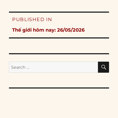
Post
PUBLISHED IN
navigation
Thế giới hôm nay: 26/05/2026
SE
Search
for: