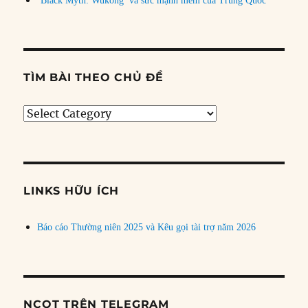
‘Black Myth: Wukong’ và sức mạnh mềm của Trung Quốc
TÌM BÀI THEO CHỦ ĐỀ
Tìm
bài
theo
chủ
đề
LINKS HỮU ÍCH
Báo cáo Thường niên 2025 và Kêu gọi tài trợ năm 2026
NCQT TRÊN TELEGRAM