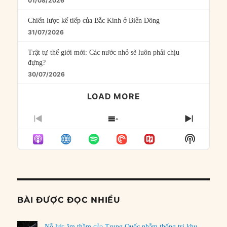
01/08/2026
Chiến lược kế tiếp của Bắc Kinh ở Biển Đông
31/07/2026
Trật tự thế giới mới: Các nước nhỏ sẽ luôn phải chịu
đựng?
30/07/2026
LOAD MORE
PREVIOUS
SHOW
NEXT
EPISODE
EPISODES
EPISO
Show
LIST
Podcast
Informat
BÀI ĐƯỢC ĐỌC NHIỀU
Nỗ lực âm thầm của Trung Quốc nhằm thống trị khu