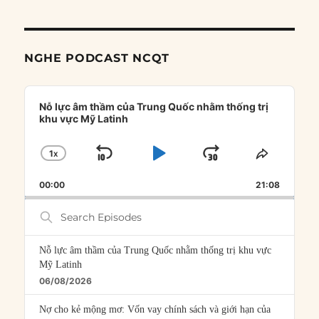
NGHE PODCAST NCQT
Audio
Player
Nỗ lực âm thầm của Trung Quốc nhằm thống trị
khu vực Mỹ Latinh
1
X
SKIP
PLAY
JUMP
CHANGE
SHARE
PLAYBACK
THIS
BACKWARD
PAUSE
FORWARD
00:00
RATE
21:08
EPISOD
Search
Episodes
Nỗ lực âm thầm của Trung Quốc nhằm thống trị khu vực
Mỹ Latinh
06/08/2026
Nợ cho kẻ mộng mơ: Vốn vay chính sách và giới hạn của