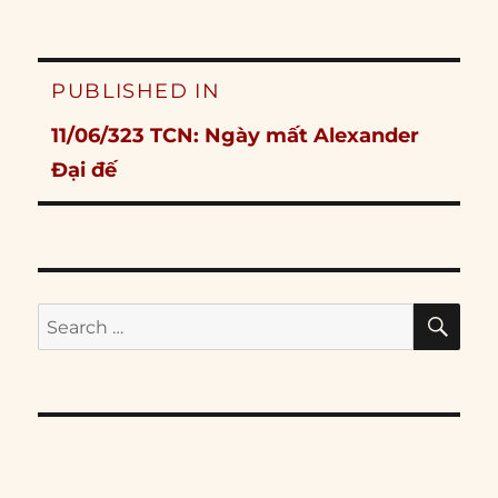
Post
PUBLISHED IN
navigation
11/06/323 TCN: Ngày mất Alexander
Đại đế
SE
Search
for: