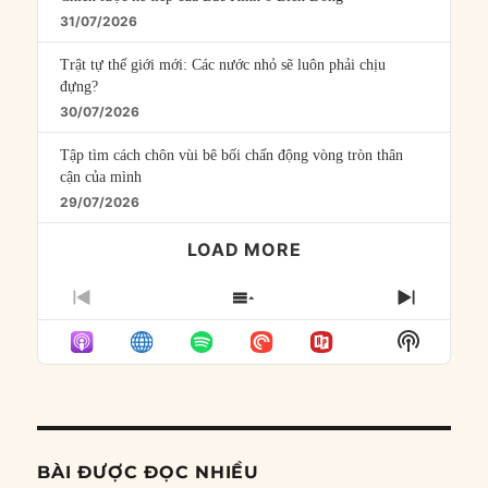
31/07/2026
Trật tự thế giới mới: Các nước nhỏ sẽ luôn phải chịu
đựng?
30/07/2026
Tập tìm cách chôn vùi bê bối chấn động vòng tròn thân
cận của mình
29/07/2026
LOAD MORE
PREVIOUS
SHOW
NEXT
EPISODE
EPISODES
EPISO
Show
LIST
Podcast
Informat
BÀI ĐƯỢC ĐỌC NHIỀU