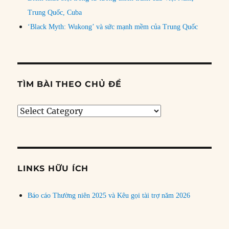
Trung Quốc, Cuba
‘Black Myth: Wukong’ và sức mạnh mềm của Trung Quốc
TÌM BÀI THEO CHỦ ĐỀ
Tìm
bài
theo
chủ
đề
LINKS HỮU ÍCH
Báo cáo Thường niên 2025 và Kêu gọi tài trợ năm 2026