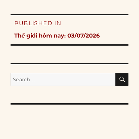
Post
PUBLISHED IN
navigation
Thế giới hôm nay: 03/07/2026
SE
Search
for: