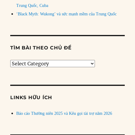
Trung Quốc, Cuba
‘Black Myth: Wukong’ và sức mạnh mềm của Trung Quốc
TÌM BÀI THEO CHỦ ĐỀ
Tìm
bài
theo
chủ
đề
LINKS HỮU ÍCH
Báo cáo Thường niên 2025 và Kêu gọi tài trợ năm 2026