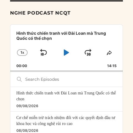
NGHE PODCAST NCQT
Audio
Player
Hình thức chiến tranh với Đài Loan mà Trung
Quốc có thể chọn
1
X
SKIP
PLAY
JUMP
CHANGE
SHARE
PLAYBACK
THIS
BACKWARD
PAUSE
FORWARD
00:00
RATE
14:15
EPISOD
Search
Episodes
Hình thức chiến tranh với Đài Loan mà Trung Quốc có thể
chọn
09/08/2026
Cơ chế miễn trừ trách nhiệm đối với các quyết định đầu tư
khoa học và công nghệ rủi ro cao
08/08/2026