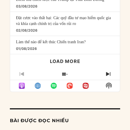
03/08/2026
Đặt cược vào thất bại: Các quỹ đầu tư mạo hiểm quốc gia
và khía cạnh chính trị của vốn rủi ro
02/08/2026
Làm thế nào để kết thúc Chiến tranh Iran?
01/08/2026
LOAD MORE
PREVIOUS
SHOW
NEXT
EPISODE
EPISODES
EPISO
Show
LIST
Podcast
Informat
BÀI ĐƯỢC ĐỌC NHIỀU