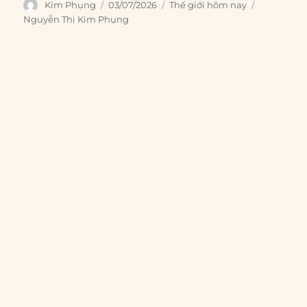
Author
Posted
Categories
Tags
Kim Phụng
03/07/2026
Thế giới hôm nay
on
Nguyễn Thị Kim Phụng