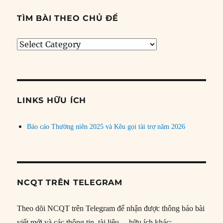
TÌM BÀI THEO CHỦ ĐỀ
Tìm
bài
theo
chủ
đề
LINKS HỮU ÍCH
Báo cáo Thường niên 2025 và Kêu gọi tài trợ năm 2026
NCQT TRÊN TELEGRAM
Theo dõi NCQT trên Telegram để nhận được thông báo bài
viết mới và các thông tin, tài liệu… hữu ích khác: