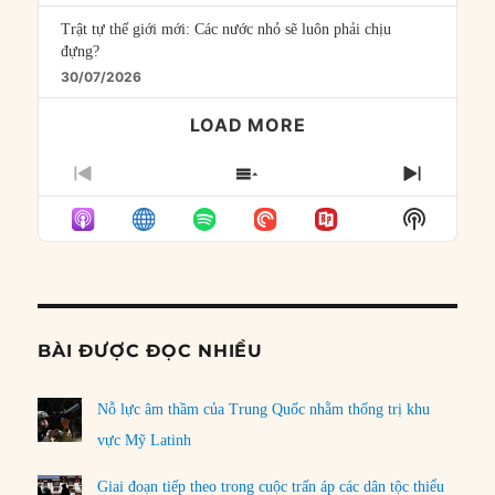
Trật tự thế giới mới: Các nước nhỏ sẽ luôn phải chịu
đựng?
30/07/2026
LOAD MORE
PREVIOUS
SHOW
NEXT
EPISODE
EPISODES
EPISO
Show
LIST
Podcast
Informat
BÀI ĐƯỢC ĐỌC NHIỀU
Nỗ lực âm thầm của Trung Quốc nhằm thống trị khu
vực Mỹ Latinh
Giai đoạn tiếp theo trong cuộc trấn áp các dân tộc thiểu