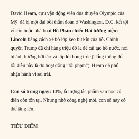
David Hearn, cựu vận động viên đua thuyền Olympic của
Mỹ, đã bị một đại bồi thẩm đoàn ở Washington, D.C. kết tội
vì cáo buộc phá hoại
Hồ Phản chiếu Đài tưởng niệm
Lincoln
bằng cách xé bỏ lớp keo bịt kín của hồ. Chính
quyền Trump đã chi hàng triệu đô la để cải tạo hồ nước, nơi
bị ảnh hưởng bởi tảo và lớp lót bong tróc (Tổng thống đổ
lỗi điều này là do hoạt động “tội phạm”). Hearn đã phủ
nhận hành vi sai trái.
Con số trong ngày:
10%, là lượng tác phẩm văn học cổ
điển còn tồn tại. Nhưng nhờ công nghệ mới, con số này có
thể tăng lên.
TIÊU ĐIỂM