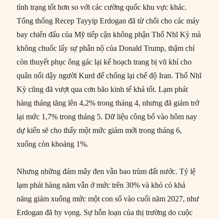
tình trạng tốt hơn so với các cường quốc khu vực khác.
Tổng thống Recep Tayyip Erdogan đã từ chối cho các máy
bay chiến đấu của Mỹ tiếp cận không phận Thổ Nhĩ Kỳ mà
không chuốc lấy sự phẫn nộ của Donald Trump, thậm chí
còn thuyết phục ông gác lại kế hoạch trang bị vũ khí cho
quân nổi dậy người Kurd để chống lại chế độ Iran. Thổ Nhĩ
Kỳ cũng đã vượt qua cơn bão kinh tế khá tốt. Lạm phát
hàng tháng tăng lên 4,2% trong tháng 4, nhưng đã giảm trở
lại mức 1,7% trong tháng 5. Dữ liệu công bố vào hôm nay
dự kiến sẽ cho thấy một mức giảm mới trong tháng 6,
xuống còn khoảng 1%.
Nhưng những đám mây đen vẫn bao trùm đất nước. Tỷ lệ
lạm phát hàng năm vẫn ở mức trên 30% và khó có khả
năng giảm xuống mức một con số vào cuối năm 2027, như
Erdogan đã hy vọng. Sự hỗn loạn của thị trường do cuộc