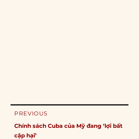
Post
PREVIOUS
navigation
Previous
Chính sách Cuba của Mỹ đang ‘lợi bất
post:
cập hại’