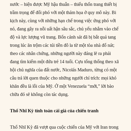
nước – hiện được Mỹ hậu thuẫn – thiếu thốn trang thiết bị
trầm trọng để đối phó với một thảm họa ở quy mô này. Bi
kịch này, cùng với những hạn chế trong việc ứng phó với
nó, đang gây ra nỗi uất hận sâu sắc, chủ yếu nhắm vào chế
độ và lực lượng vũ trang. Bốn cảnh sát đã bị bắt quả tang
trong lúc ăn trộm các túi tiền đô la từ một tòa nhà đổ nát;
theo các nhân chứng, những người này đáng lẽ ra phải
đang tìm kiếm một đứa trẻ 14 tuổi. Cựu tổng thống theo xã
hội chủ nghĩa của đất nước, Nicolás Maduro, từng có một
câu trả lời quen thuộc cho những người chỉ trích: mọi khó
khăn đều là lỗi của Mỹ. Ở một Venezuela “mới,” lời bào
chữa đó sẽ không còn tác dụng.
Thổ Nhĩ Kỳ tính toán cái giá của chiến tranh
Thổ Nhĩ Kỳ đã vượt qua cuộc chiến của Mỹ với Iran trong