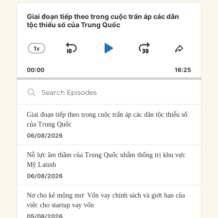
Audio
Player
Giai đoạn tiếp theo trong cuộc trấn áp các dân
tộc thiểu số của Trung Quốc
1
X
SKIP
PLAY
JUMP
CHANGE
SHARE
PLAYBACK
THIS
BACKWARD
PAUSE
FORWARD
00:00
RATE
16:25
EPISOD
Search
Episodes
Giai đoạn tiếp theo trong cuộc trấn áp các dân tộc thiểu số
của Trung Quốc
06/08/2026
Nỗ lực âm thầm của Trung Quốc nhằm thống trị khu vực
Mỹ Latinh
06/08/2026
Nợ cho kẻ mộng mơ: Vốn vay chính sách và giới hạn của
việc cho startup vay vốn
05/08/2026