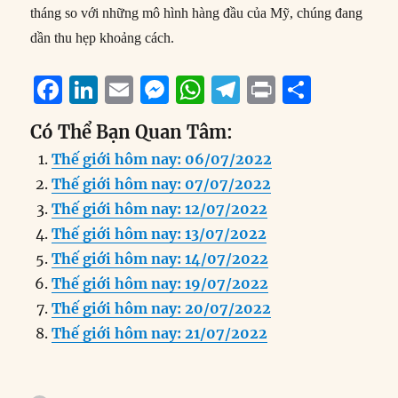
tháng so với những mô hình hàng đầu của Mỹ, chúng đang
dần thu hẹp khoảng cách.
F
Li
E
M
W
T
P
S
a
n
m
e
h
el
ri
h
Có Thể Bạn Quan Tâm:
c
k
ai
ss
at
e
n
a
Thế giới hôm nay: 06/07/2022
e
e
l
e
s
g
t
re
Thế giới hôm nay: 07/07/2022
b
d
n
A
r
Thế giới hôm nay: 12/07/2022
o
I
g
p
a
Thế giới hôm nay: 13/07/2022
o
n
er
p
m
Thế giới hôm nay: 14/07/2022
k
Thế giới hôm nay: 19/07/2022
Thế giới hôm nay: 20/07/2022
Thế giới hôm nay: 21/07/2022