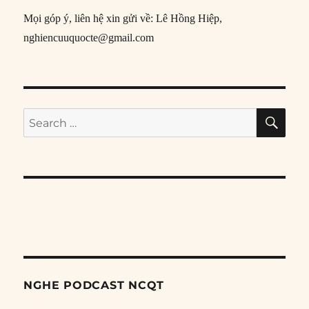
Mọi góp ý, liên hệ xin gửi về: Lê Hồng Hiệp,
nghiencuuquocte@gmail.com
SE
Search
for:
NGHE PODCAST NCQT