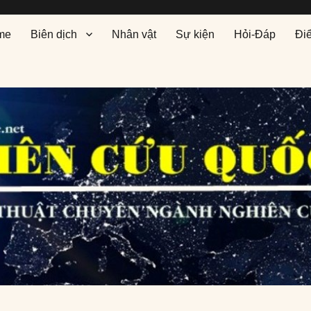
me
Biên dịch
Nhân vật
Sự kiện
Hỏi-Đáp
Đi