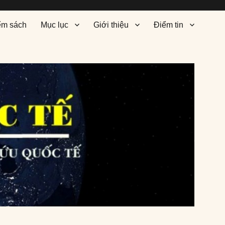
ểm sách
Mục lục
Giới thiệu
Điểm tin