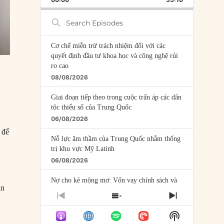
RATE
EPISODE
Search
Episodes
Cơ chế miễn trừ trách nhiệm đối với các
quyết định đầu tư khoa học và công nghệ rủi
ro cao
08/08/2026
Giai đoạn tiếp theo trong cuộc trấn áp các dân
tộc thiểu số của Trung Quốc
06/08/2026
 đế
Nỗ lực âm thầm của Trung Quốc nhằm thống
trị khu vực Mỹ Latinh
06/08/2026
Nợ cho kẻ mộng mơ: Vốn vay chính sách và
ăn
giới hạn của việc cho startup vay vốn
PREVIOUS
SHOW
NEXT
05/08/2026
EPISODE
EPISODES
EPISODE
Show
LIST
Mỹ Latinh đang trở thành “phòng thí nghiệm”