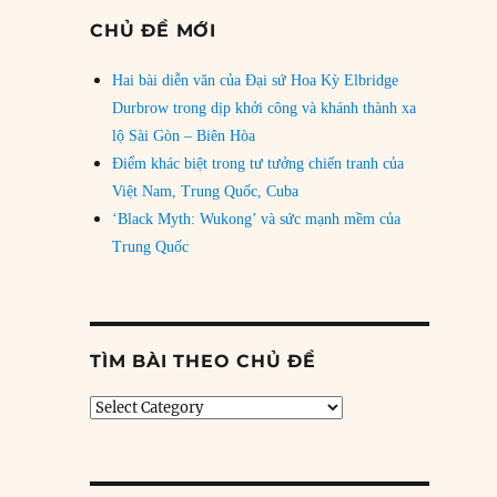
CHỦ ĐỀ MỚI
Hai bài diễn văn của Đại sứ Hoa Kỳ Elbridge
Durbrow trong dịp khởi công và khánh thành xa
lộ Sài Gòn – Biên Hòa
Điểm khác biệt trong tư tưởng chiến tranh của
Việt Nam, Trung Quốc, Cuba
‘Black Myth: Wukong’ và sức mạnh mềm của
Trung Quốc
TÌM BÀI THEO CHỦ ĐỀ
Tìm
bài
theo
chủ