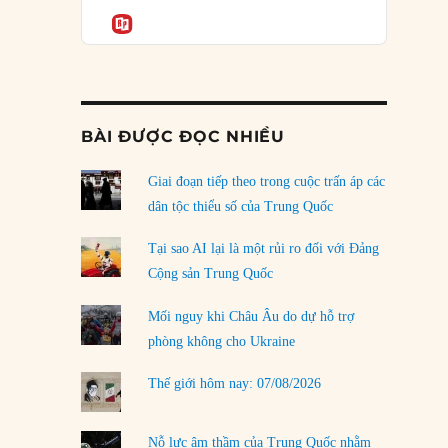
Podcast
của phe cánh hữu mới
Informatio
04/08/2026
Tại sao Trung Quốc phủ nhận cuộc gặp với
Ngoại trưởng Nhật Bản?
04/08/2026
BÀI ĐƯỢC ĐỌC NHIỀU
Điểm mù chiến lược của Trump tại Thái Bình
Dương
Giai đoạn tiếp theo trong cuộc trấn áp các
03/08/2026
dân tộc thiểu số của Trung Quốc
Đặt cược vào thất bại: Các quỹ đầu tư mạo
Tại sao AI lại là một rủi ro đối với Đảng
hiểm quốc gia và khía cạnh chính trị của vốn
Cộng sản Trung Quốc
rủi ro
02/08/2026
Mối nguy khi Châu Âu do dự hỗ trợ
phòng không cho Ukraine
Làm thế nào để kết thúc Chiến tranh Iran?
01/08/2026
Thế giới hôm nay: 07/08/2026
Chiến lược kế tiếp của Bắc Kinh ở Biển Đông
31/07/2026
Nỗ lực âm thầm của Trung Quốc nhằm