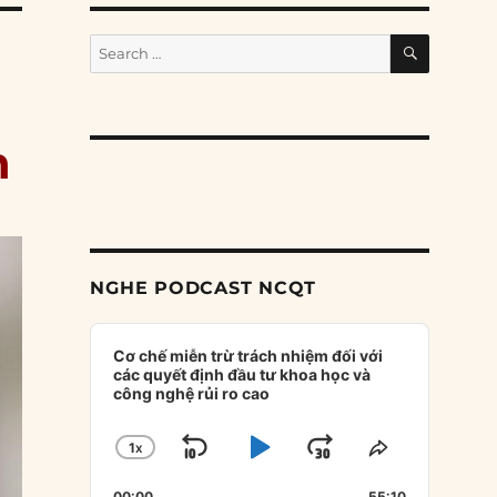
SEARCH
Search
for:
h
NGHE PODCAST NCQT
Audio
Player
Cơ chế miễn trừ trách nhiệm đối với
các quyết định đầu tư khoa học và
công nghệ rủi ro cao
1
X
SKIP
PLAY
JUMP
CHANGE
SHARE
PLAYBACK
THIS
BACKWARD
PAUSE
FORWARD
00:00
55:10