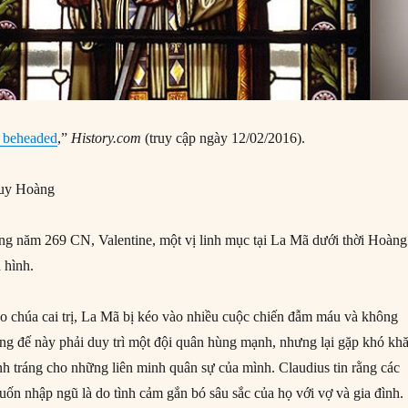
e beheaded
,”
History.com
(truy cập ngày 12/02/2016).
uy Hoàng
g năm 269 CN, Valentine, một vị linh mục tại La Mã dưới thời Hoàng
h hình.
o chúa cai trị, La Mã bị kéo vào nhiều cuộc chiến đẫm máu và không
ng đế này phải duy trì một đội quân hùng mạnh, nhưng lại gặp khó kh
nh tráng cho những liên minh quân sự của mình. Claudius tin rằng các
uốn nhập ngũ là do tình cảm gắn bó sâu sắc của họ với vợ và gia đình.