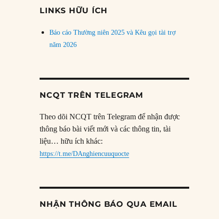
đề
LINKS HỮU ÍCH
Báo cáo Thường niên 2025 và Kêu gọi tài trợ
năm 2026
NCQT TRÊN TELEGRAM
Theo dõi NCQT trên Telegram để nhận được
thông báo bài viết mới và các thông tin, tài
liệu… hữu ích khác:
https://t.me/DAnghiencuuquocte
NHẬN THÔNG BÁO QUA EMAIL