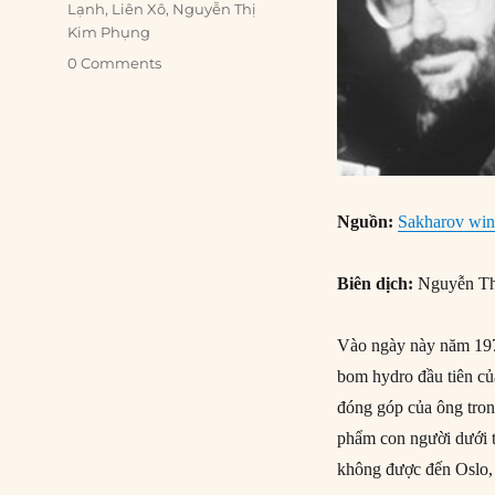
Lạnh
,
Liên Xô
,
Nguyễn Thị
Kim Phụng
0 Comments
Nguồn:
Sakharov win
Biên dịch:
Nguyễn Th
Vào ngày này năm 1975
bom hydro đầu tiên củ
đóng góp của ông tr
phẩm con người dưới t
không được đến Oslo,