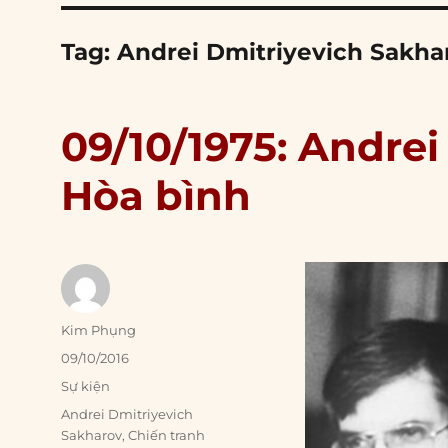
Tag:
Andrei Dmitriyevich Sakha
09/10/1975: Andrei
Hòa bình
Author
Kim Phụng
Posted
09/10/2016
on
Categories
Sự kiện
Tags
Andrei Dmitriyevich
Sakharov
,
Chiến tranh