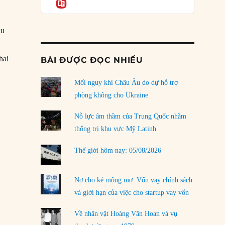
Informatio
03/08/2026
Đặt cược vào thất bại: Các quỹ đầu tư mạo
au
hiểm quốc gia và khía cạnh chính trị của vốn
rủi ro
02/08/2026
hai
BÀI ĐƯỢC ĐỌC NHIỀU
ndrei Sakharov giành Nobel Hòa bình”
Làm thế nào để kết thúc Chiến tranh Iran?
Mối nguy khi Châu Âu do dự hỗ trợ
01/08/2026
phòng không cho Ukraine
Chiến lược kế tiếp của Bắc Kinh ở Biển Đông
31/07/2026
Nỗ lực âm thầm của Trung Quốc nhằm
thống trị khu vực Mỹ Latinh
Trật tự thế giới mới: Các nước nhỏ sẽ luôn
phải chịu đựng?
Thế giới hôm nay: 05/08/2026
30/07/2026
Tập tìm cách chôn vùi bê bối chấn động vòng
Nợ cho kẻ mộng mơ: Vốn vay chính sách
tròn thân cận của mình
và giới hạn của việc cho startup vay vốn
29/07/2026
Về nhân vật Hoàng Văn Hoan và vụ
LOAD MORE