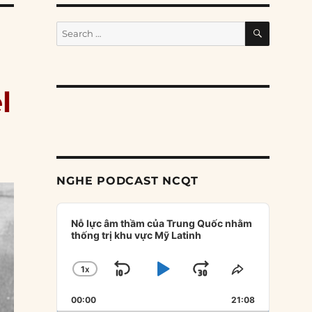
SEARCH
Search
for:
l
NGHE PODCAST NCQT
Audio
Player
Nỗ lực âm thầm của Trung Quốc nhằm
thống trị khu vực Mỹ Latinh
1
X
SKIP
PLAY
JUMP
CHANGE
SHARE
PLAYBACK
THIS
BACKWARD
PAUSE
FORWARD
00:00
RATE
21:08
EPISODE