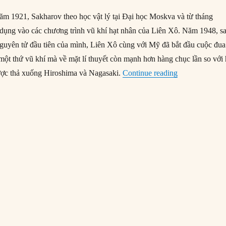
ăm 1921, Sakharov theo học vật lý tại Đại học Moskva và từ tháng
dụng vào các chương trình vũ khí hạt nhân của Liên Xô. Năm 1948, s
guyên tử đầu tiên của mình, Liên Xô cùng với Mỹ đã bắt đầu cuộc đua
ột thứ vũ khí mà về mặt lí thuyết còn mạnh hơn hàng chục lần so với 
“09/10/1975: A
ợc thả xuống Hiroshima và Nagasaki.
Continue reading