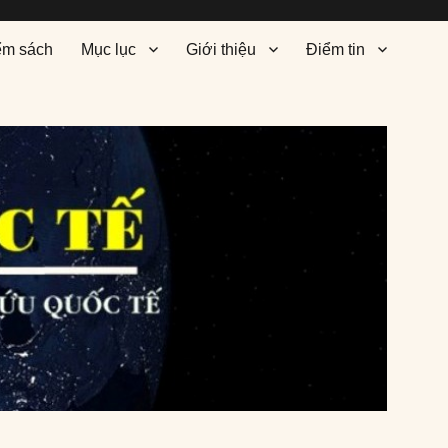
ểm sách
Mục lục
Giới thiệu
Điểm tin