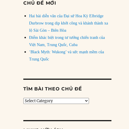
CHỦ ĐỀ MỚI
Hai bài diễn văn của Đại sứ Hoa Kỳ Elbridge
Durbrow trong dịp khởi công và khánh thành xa
lộ Sài Gòn – Biên Hòa
Điểm khác biệt trong tư tưởng chiến tranh của
Việt Nam, Trung Quốc, Cuba
‘Black Myth: Wukong’ và sức mạnh mềm của
Trung Quốc
TÌM BÀI THEO CHỦ ĐỀ
Tìm
bài
theo
chủ
đề