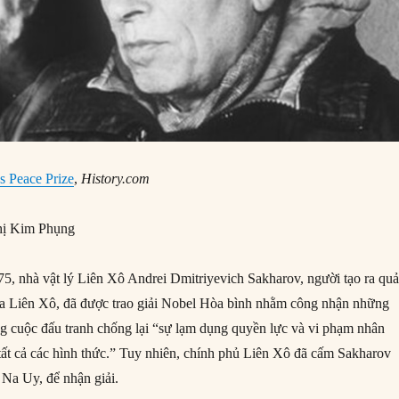
s Peace Prize
,
History.com
ị Kim Phụng
, nhà vật lý Liên Xô Andrei Dmitriyevich Sakharov, người tạo ra qua
a Liên Xô, đã được trao giải Nobel Hòa bình nhằm công nhận những
ong cuộc đấu tranh chống lại “sự lạm dụng quyền lực và vi phạm nhân
ất cả các hình thức.” Tuy nhiên, chính phủ Liên Xô đã cấm Sakharov
 Na Uy, để nhận giải.