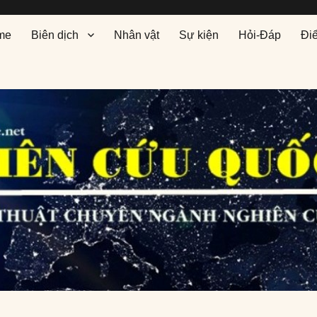
me
Biên dịch
Nhân vật
Sự kiện
Hỏi-Đáp
Đi