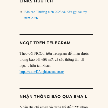
LINKS HỮU ÍCH
Báo cáo Thường niên 2025 và Kêu gọi tài trợ
năm 2026
NCQT TRÊN TELEGRAM
Theo dõi NCQT trên Telegram để nhận được
thông báo bài viết mới và các thông tin, tài
liệu… hữu ích khác:
https://t.me/DAnghiencuuquocte
NHẬN THÔNG BÁO QUA EMAIL
Nhập địa chỉ email và đăng ký để được nhận