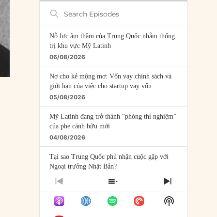
Search
Episodes
Nỗ lực âm thầm của Trung Quốc nhằm thống
trị khu vực Mỹ Latinh
06/08/2026
Nợ cho kẻ mộng mơ: Vốn vay chính sách và
giới hạn của việc cho startup vay vốn
05/08/2026
Mỹ Latinh đang trở thành “phòng thí nghiệm”
của phe cánh hữu mới
04/08/2026
̉
Tại sao Trung Quốc phủ nhận cuộc gặp với
Ngoại trưởng Nhật Bản?
04/08/2026
PREVIOUS
SHOW
NEXT
EPISODE
EPISODES
EPISODE
Điểm mù chiến lược của Trump tại Thái Bình
Show
LIST
Dương
Podcast