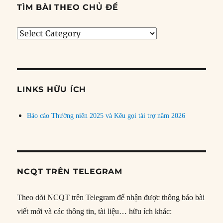
TÌM BÀI THEO CHỦ ĐỀ
Tìm
bài
theo
chủ
đề
LINKS HỮU ÍCH
Báo cáo Thường niên 2025 và Kêu gọi tài trợ năm 2026
NCQT TRÊN TELEGRAM
Theo dõi NCQT trên Telegram để nhận được thông báo bài
viết mới và các thông tin, tài liệu… hữu ích khác: