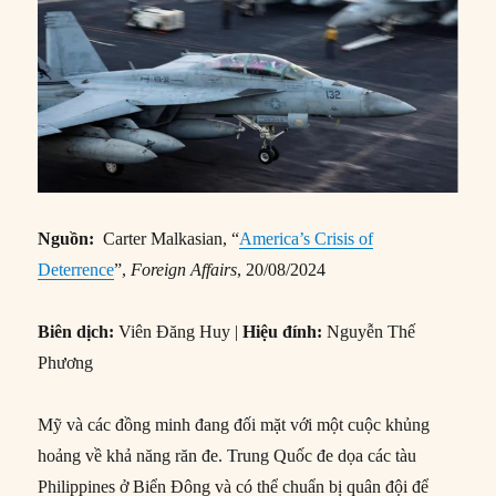
Nguồn:
Carter Malkasian, “
America’s Crisis of
Deterrence
”,
Foreign Affairs
, 20/08/2024
Biên dịch:
Viên Đăng Huy |
Hiệu đính:
Nguyễn Thế
Phương
Mỹ và các đồng minh đang đối mặt với một cuộc khủng
hoảng về khả năng răn đe. Trung Quốc đe dọa các tàu
Philippines ở Biển Đông và có thể chuẩn bị quân đội để