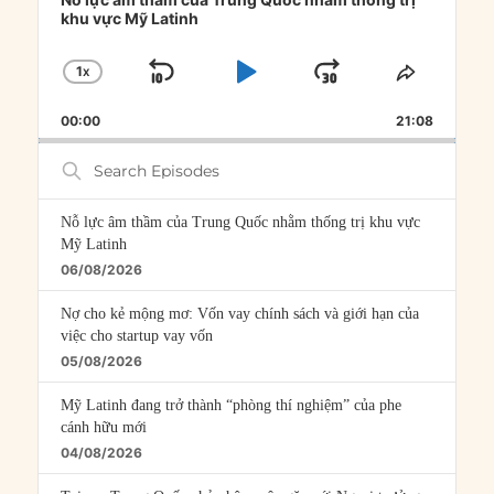
khu vực Mỹ Latinh
1
X
SKIP
PLAY
JUMP
CHANGE
SHARE
PLAYBACK
THIS
BACKWARD
PAUSE
FORWARD
00:00
RATE
21:08
EPISOD
Search
Episodes
Nỗ lực âm thầm của Trung Quốc nhằm thống trị khu vực
Mỹ Latinh
06/08/2026
Nợ cho kẻ mộng mơ: Vốn vay chính sách và giới hạn của
việc cho startup vay vốn
05/08/2026
Mỹ Latinh đang trở thành “phòng thí nghiệm” của phe
cánh hữu mới
04/08/2026