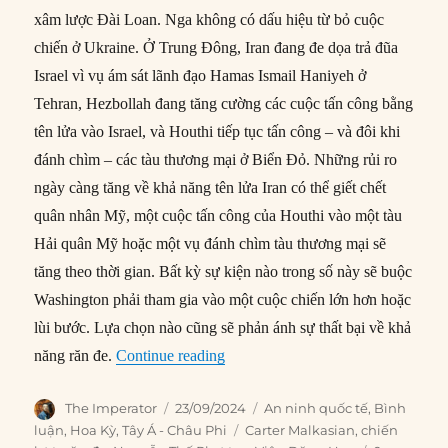
xâm lược Đài Loan. Nga không có dấu hiệu từ bỏ cuộc
chiến ở Ukraine. Ở Trung Đông, Iran đang đe dọa trả đũa
Israel vì vụ ám sát lãnh đạo Hamas Ismail Haniyeh ở
Tehran, Hezbollah đang tăng cường các cuộc tấn công bằng
tên lửa vào Israel, và Houthi tiếp tục tấn công – và đôi khi
đánh chìm – các tàu thương mại ở Biển Đỏ. Những rủi ro
ngày càng tăng về khả năng tên lửa Iran có thể giết chết
quân nhân Mỹ, một cuộc tấn công của Houthi vào một tàu
Hải quân Mỹ hoặc một vụ đánh chìm tàu thương mại sẽ
tăng theo thời gian. Bất kỳ sự kiện nào trong số này sẽ buộc
Washington phải tham gia vào một cuộc chiến lớn hơn hoặc
lùi bước. Lựa chọn nào cũng sẽ phản ánh sự thất bại về khả
“Cuộc khủng hoảng năng lực răn 
năng răn đe.
Continue reading
Author
Posted
Categories
The Imperator
23/09/2024
An ninh quốc tế
,
Bình
on
Tags
luận
,
Hoa Kỳ
,
Tây Á - Châu Phi
Carter Malkasian
,
chiến