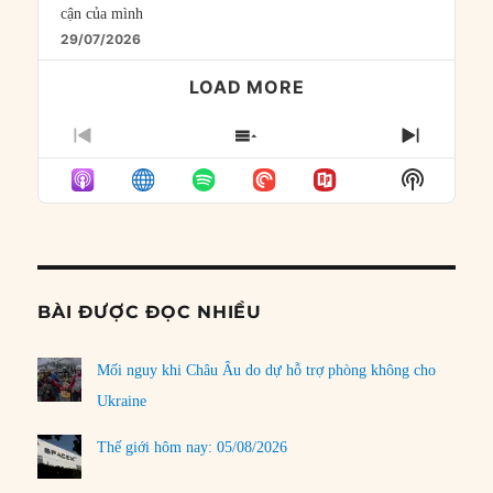
cận của mình
29/07/2026
LOAD MORE
PREVIOUS
SHOW
NEXT
EPISODE
EPISODES
EPISO
Show
LIST
Podcast
Informat
BÀI ĐƯỢC ĐỌC NHIỀU
Mối nguy khi Châu Âu do dự hỗ trợ phòng không cho
Ukraine
Thế giới hôm nay: 05/08/2026